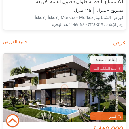
الاستمتاع بالعطلة طوال فصول السنة الأربعة
مشروع - منزل
416 منزل
قبرص الشمالية, İskele, İskele, Merkez - Merkez
رقم الإعلان :
#31-7173 - 8‏‏/11‏‏/1446 بعد الهجرة
عرض
جميع العروض
إضافة المفضلة
سند الملكية التركي
فيديو
£
460,000