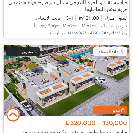
فيلا مستقلة وفاخرة للبيع في شمال قبرص – حياة هادئة في
قرية بوغاز الساحلية1
2
للبيع - منزل
211.00 m
3+1
تحت الإنشاء
2026 - مدفأة التسليم
قبرص الشمالية, İskele, Boğaz, Merkez - Merkez
رقم الإعلان :
#18-4728 - 27‏‏/10‏‏/1446 بعد الهجرة
إضافة المفضلة
مشروع
فيديو
£
320,000
120,000
~
فيلا في محيط طبيعي وشقق سكنية فسيحة مع تراس