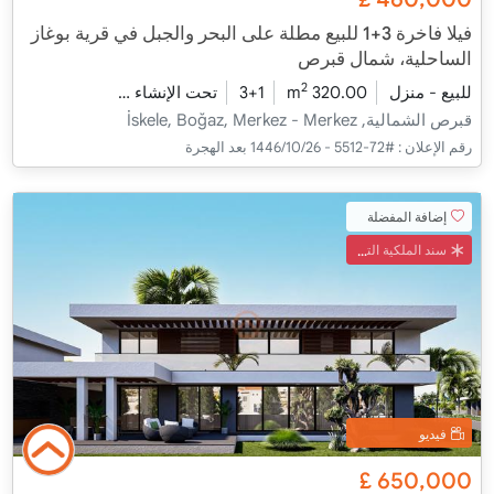
فيلا فاخرة 3+1 للبيع مطلة على البحر والجبل في قرية بوغاز
الساحلية، شمال قبرص
2
للبيع - منزل
320.00 m
3+1
تحت الإنشاء
2026 - مدفأة التسليم
قبرص الشمالية, İskele, Boğaz, Merkez - Merkez
رقم الإعلان :
#72-5512 - 26‏‏/10‏‏/1446 بعد الهجرة
إضافة المفضلة
سند الملكية التركي
فيديو
£
650,000