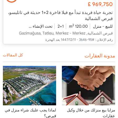
£
969,750
تجربة حياة فريدة تبدأ مع فيلا فاخرة 2+1 حديثة في تاتليسو،
قبرص الشمالية
2
للبيع - منزل
120.00 m
2+1
تحت الإنشاء
2026 - ديسمبر التسليم
قبرص الشمالية, Gazimağusa, Tatlısu, Merkez - Merkez
رقم الإعلان :
#95-3646 - 11‏‏/12‏‏/1447 بعد الهجرة
مدونة العقارات
كل المقالات
مزايا بيع منزلك من خلال وكيل
لماذا يجب عليك شراء منزل في
عقارات
قبرص؟