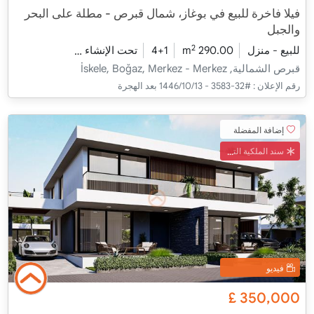
فيلا فاخرة للبيع في بوغاز، شمال قبرص - مطلة على البحر
والجبل
2
للبيع - منزل
290.00 m
4+1
تحت الإنشاء
2026 - مدفأة التسليم
قبرص الشمالية, İskele, Boğaz, Merkez - Merkez
رقم الإعلان :
#32-3583 - 13‏‏/10‏‏/1446 بعد الهجرة
إضافة المفضلة
سند الملكية التركي
فيديو
£
350,000