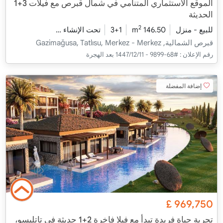
الموقع الاستثماري المتنامي في شمال قبرص مع فيلات 3+1
الحديثة
2
للبيع - منزل
146.50 m
3+1
تحت الإنشاء
2026 - ديسمبر التسليم
قبرص الشمالية, Gazimağusa, Tatlısu, Merkez - Merkez
رقم الإعلان :
#68-9899 - 11‏‏/12‏‏/1447 بعد الهجرة
إضافة المفضلة
£
969,750
تجربة حياة فريدة تبدأ مع فيلا فاخرة 2+1 حديثة في تاتليسو،