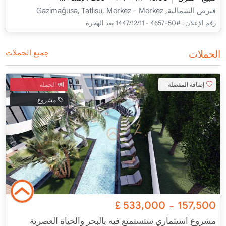
قبرص الشمالية, Gazimağusa, Tatlısu, Merkez - Merkez
رقم الإعلان :
#50-4657 - 11‏‏/12‏‏/1447 بعد الهجرة
الحملات
جميع الحملات
إضافة المفضلة
الحملة
مشروع
£
533,000
157,500
~
مشروع استثماري ستستمتع فيه بالبحر والحياة العصرية