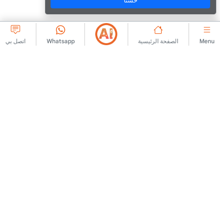
حسنًا
Menu
الصفحة الرئيسية
Whatsapp
اتصل بي
شركة كبرى
الارتباط
اتصل بنا
اتفاقية العضوية
معلومات عنا
قواعد نشر الإعلان
دعاية
سياسة KVKK
إشعار قانوني
نص معلومات KVKK
شروط الاستخدام
نموذج طلب KVKK
نص توضيحي