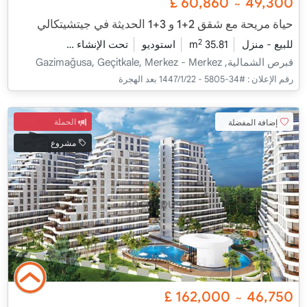
£
60,860
49,300
~
حياة مريحة مع شقق 2+1 و 3+1 الحديثة في جيتشيتكالي
2
للبيع - منزل
35.81 m
استوديو
تحت الإنشاء
2026 - ديسمبر التسليم
قبرص الشمالية, Gazimağusa, Geçitkale, Merkez - Merkez
رقم الإعلان :
#34-5805 - 22‏‏/1‏‏/1447 بعد الهجرة
إضافة المفضلة
الحملة
مشروع
£
162,000
46,750
~