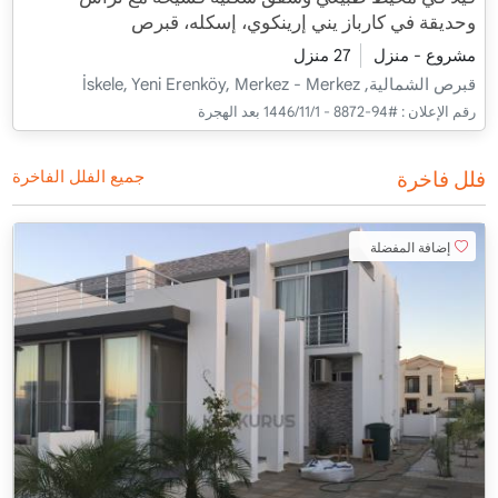
وحديقة في كارباز يني إرينكوي، إسكله، قبرص
مشروع - منزل
27 منزل
قبرص الشمالية, İskele, Yeni Erenköy, Merkez - Merkez
رقم الإعلان :
#94-8872 - 1‏‏/11‏‏/1446 بعد الهجرة
فلل فاخرة
جميع الفلل الفاخرة
إضافة المفضلة