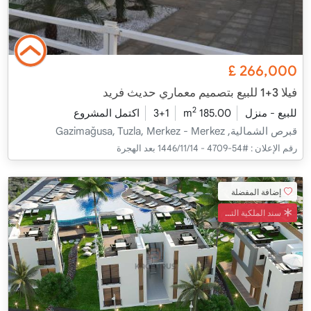
£
266,000
فيلا 3+1 للبيع بتصميم معماري حديث فريد
2
للبيع - منزل
185.00 m
3+1
اكتمل المشروع
قبرص الشمالية, Gazimağusa, Tuzla, Merkez - Merkez
رقم الإعلان :
#54-4709 - 14‏‏/11‏‏/1446 بعد الهجرة
إضافة المفضلة
سند الملكية التركي