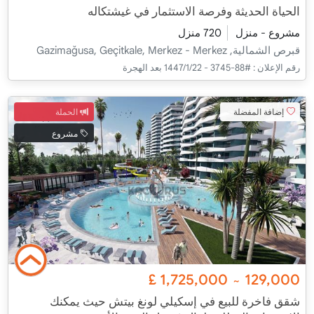
الحياة الحديثة وفرصة الاستثمار في غيشتكاله
مشروع - منزل
720 منزل
قبرص الشمالية, Gazimağusa, Geçitkale, Merkez - Merkez
رقم الإعلان :
#88-3745 - 22‏‏/1‏‏/1447 بعد الهجرة
إضافة المفضلة
الحملة
مشروع
£
1,725,000
129,000
~
شقق فاخرة للبيع في إسكيلي لونغ بيتش حيث يمكنك