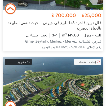
£
700,000
625,000
~
فلل توين فاخرة 3+1 للبيع في جيرني – حيث تلتقي الطبيعة
بالحياة العصرية
2
للبيع - منزل
149.00 m
3+1
تحت الإنشاء
2025 - ديسمبر التسليم
قبرص الشمالية, Girne, Zeytinlik, Merkez - Merkez
رقم الإعلان :
#34-1694 - 28‏‏/1‏‏/1447 بعد الهجرة
إضافة المفضلة
مشروع