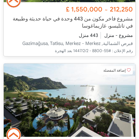
£
1,550,000
212,250
~
مشروع فاخر مكون من 443 وحدة في حياة حديثة وطبيعة
في تاتليسو، غازيماغوسا
مشروع - منزل
443 منزل
قبرص الشمالية, Gazimağusa, Tatlısu, Merkez - Merkez
رقم الإعلان :
#55-8800 - 2‏‏/2‏‏/1447 بعد الهجرة
إضافة المفضلة