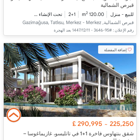
قبرص الشمالية
2
للبيع - منزل
120.00 m
2+1
تحت الإنشاء
2026 - ديسمبر التسليم
قبرص الشمالية, Gazimağusa, Tatlısu, Merkez - Merkez
رقم الإعلان :
#95-3646 - 11‏‏/12‏‏/1447 بعد الهجرة
إضافة المفضلة
£
290,995
225,250
~
شقق بنتهاوس فاخرة 1+1 في تاتليسو، غازيماغوسا –