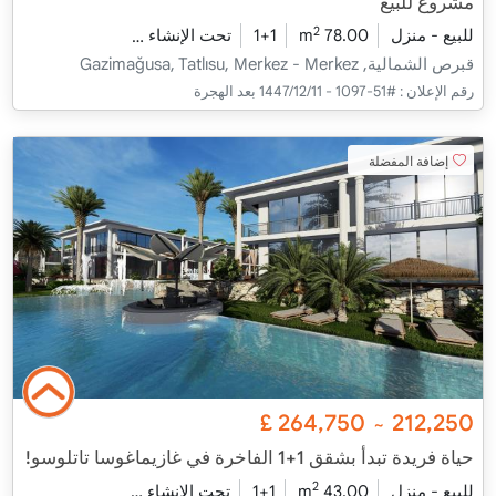
مشروع للبيع
2
للبيع - منزل
78.00 m
1+1
تحت الإنشاء
2026 - ديسمبر التسليم
قبرص الشمالية, Gazimağusa, Tatlısu, Merkez - Merkez
رقم الإعلان :
#51-1097 - 11‏‏/12‏‏/1447 بعد الهجرة
إضافة المفضلة
£
264,750
212,250
~
حياة فريدة تبدأ بشقق 1+1 الفاخرة في غازيماغوسا تاتلوسو!
2
للبيع - منزل
43.00 m
1+1
تحت الإنشاء
2026 - ديسمبر التسليم