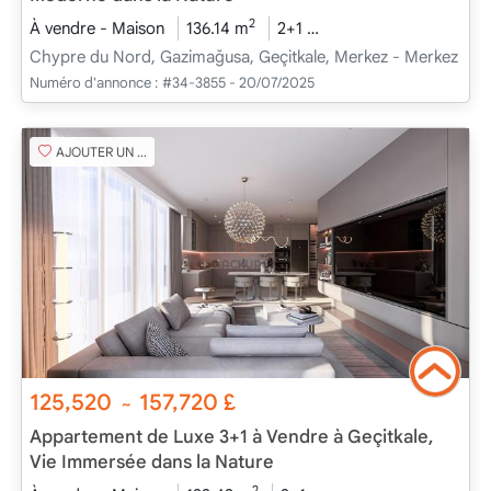
2
À vendre - Maison
136.14 m
2+1
En cours de construct
Chypre du Nord, Gazimağusa, Geçitkale, Merkez - Merkez
Numéro d'annonce :
#34-3855 - 20/07/2025
AJOUTER UN FAVORI
125,520
157,720
£
~
Appartement de Luxe 3+1 à Vendre à Geçitkale,
Vie Immersée dans la Nature
2