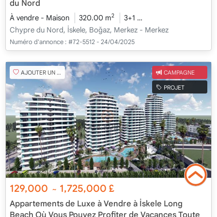
du Nord
2
À vendre - Maison
320.00 m
3+1
En cours de construct
Chypre du Nord, İskele, Boğaz, Merkez - Merkez
Numéro d'annonce :
#72-5512 - 24/04/2025
AJOUTER UN FAVORI
CAMPAGNE
PROJET
129,000
1,725,000
£
~
Appartements de Luxe à Vendre à İskele Long
Beach Où Vous Pouvez Profiter de Vacances Toute