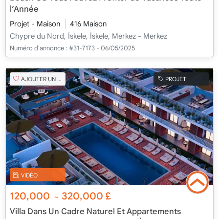
l’Année
Projet - Maison
416 Maison
Chypre du Nord, İskele, İskele, Merkez - Merkez
Numéro d'annonce :
#31-7173 - 06/05/2025
AJOUTER UN FAVORI
PROJET
VIDÉO
120,000
320,000
£
~
Villa Dans Un Cadre Naturel Et Appartements