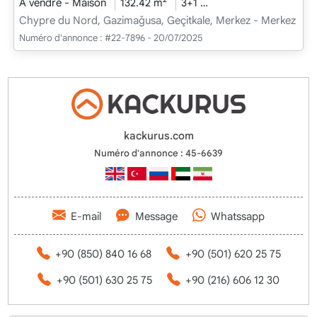
À vendre - Maison
132.42 m
3+1
En cours de construct
Chypre du Nord, Gazimağusa, Geçitkale, Merkez - Merkez
Numéro d'annonce :
#22-7896 - 20/07/2025
kackurus.com
Numéro d'annonce : 45-6639
E-mail
Message
Whatssapp
+90 (850) 840 16 68
+90 (501) 620 25 75
+90 (501) 630 25 75
+90 (216) 606 12 30