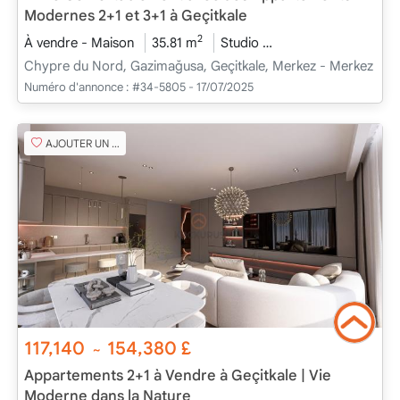
Modernes 2+1 et 3+1 à Geçitkale
2
À vendre - Maison
35.81 m
Studio
En cours de constru
Chypre du Nord, Gazimağusa, Geçitkale, Merkez - Merkez
Numéro d'annonce :
#34-5805 - 17/07/2025
AJOUTER UN FAVORI
117,140
154,380
£
~
Appartements 2+1 à Vendre à Geçitkale | Vie
Moderne dans la Nature