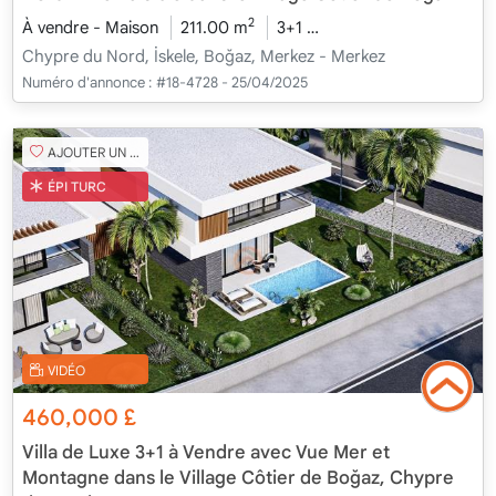
2
À vendre - Maison
211.00 m
3+1
En cours de constructi
Chypre du Nord, İskele, Boğaz, Merkez - Merkez
Numéro d'annonce :
#18-4728 - 25/04/2025
AJOUTER UN FAVORI
ÉPI TURC
VIDÉO
460,000
£
Villa de Luxe 3+1 à Vendre avec Vue Mer et
Montagne dans le Village Côtier de Boğaz, Chypre