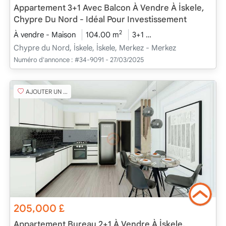
Appartement 3+1 Avec Balcon À Vendre À İskele,
Chypre Du Nord - Idéal Pour Investissement
2
À vendre - Maison
104.00 m
3+1
En cours de construc
Chypre du Nord, İskele, İskele, Merkez - Merkez
Numéro d'annonce :
#34-9091 - 27/03/2025
AJOUTER UN FAVORI
205,000
£
Appartement Bureau 2+1 À Vendre À İskele,