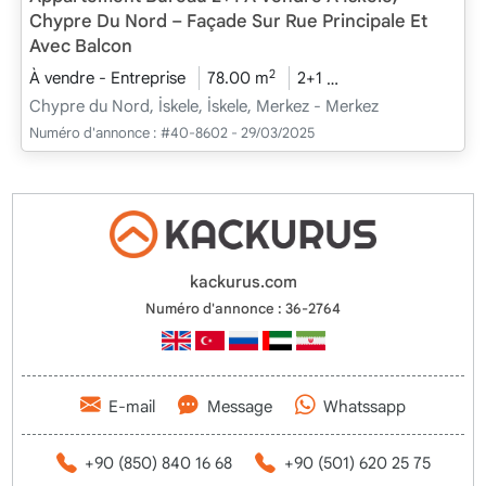
Chypre Du Nord – Façade Sur Rue Principale Et
Avec Balcon
2
À vendre - Entreprise
78.00 m
2+1
En cours de constr
Chypre du Nord, İskele, İskele, Merkez - Merkez
Numéro d'annonce :
#40-8602 - 29/03/2025
kackurus.com
Numéro d'annonce : 36-2764
E-mail
Message
Whatssapp
+90 (850) 840 16 68
+90 (501) 620 25 75