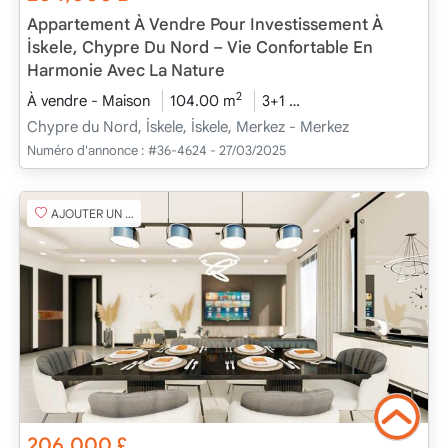
Appartement À Vendre Pour Investissement À
İskele, Chypre Du Nord – Vie Confortable En
Harmonie Avec La Nature
2
À vendre - Maison
104.00 m
3+1
En cours de construc
Chypre du Nord, İskele, İskele, Merkez - Merkez
Numéro d'annonce :
#36-4624 - 27/03/2025
AJOUTER UN FAVORI
206,000
£