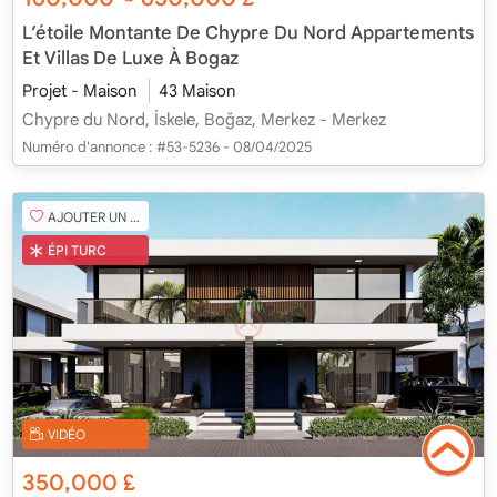
~
L’étoile Montante De Chypre Du Nord Appartements
Et Villas De Luxe À Bogaz
Projet - Maison
43 Maison
Chypre du Nord, İskele, Boğaz, Merkez - Merkez
Numéro d'annonce :
#53-5236 - 08/04/2025
AJOUTER UN FAVORI
ÉPI TURC
VIDÉO
350,000
£