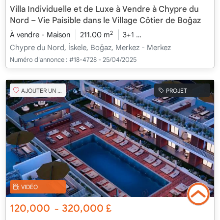
Villa Individuelle et de Luxe à Vendre à Chypre du
Nord – Vie Paisible dans le Village Côtier de Boğaz
2
À vendre - Maison
211.00 m
3+1
En cours de constructi
Chypre du Nord, İskele, Boğaz, Merkez - Merkez
Numéro d'annonce :
#18-4728 - 25/04/2025
AJOUTER UN FAVORI
PROJET
VIDÉO
120,000
320,000
£
~