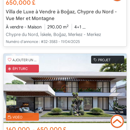
650,000
£
Villa de Luxe à Vendre à Boğaz, Chypre du Nord -
Vue Mer et Montagne
2
À vendre - Maison
290.00 m
4+1
En cours de construct
Chypre du Nord, İskele, Boğaz, Merkez - Merkez
Numéro d'annonce :
#32-3583 - 11/04/2025
AJOUTER UN FAVORI
PROJET
ÉPI TURC
VIDÉO
160,000
650,000
£