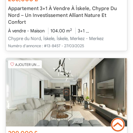
Appartement 3+1 À Vendre À İskele, Chypre Du
Nord – Un Investissement Alliant Nature Et
Confort
2
À vendre - Maison
104.00 m
3+1
En cours de construc
Chypre du Nord, İskele, İskele, Merkez - Merkez
Numéro d'annonce :
#13-8457 - 27/03/2025
AJOUTER UN FAVORI