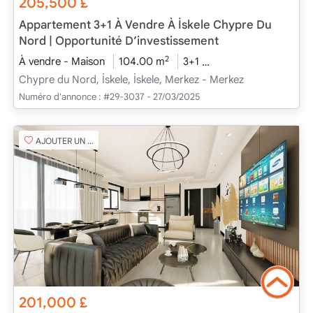
205,500
£
Appartement 3+1 À Vendre À İskele Chypre Du
Nord | Opportunité D’investissement
2
À vendre - Maison
104.00 m
3+1
En cours de construc
Chypre du Nord, İskele, İskele, Merkez - Merkez
Numéro d'annonce :
#29-3037 - 27/03/2025
AJOUTER UN FAVORI
201,000
£