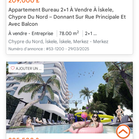
209,000
£
Appartement Bureau 2+1 À Vendre À İskele,
Chypre Du Nord – Donnant Sur Rue Principale Et
Avec Balcon
2
À vendre - Entreprise
78.00 m
2+1
En cours de constr
Chypre du Nord, İskele, İskele, Merkez - Merkez
Numéro d'annonce :
#53-1200 - 29/03/2025
AJOUTER UN FAVORI