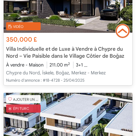
VIDÉO
350,000
£
Villa Individuelle et de Luxe à Vendre à Chypre du
Nord – Vie Paisible dans le Village Côtier de Boğaz
2
À vendre - Maison
211.00 m
3+1
En cours de constructi
Chypre du Nord, İskele, Boğaz, Merkez - Merkez
Numéro d'annonce :
#18-4728 - 25/04/2025
AJOUTER UN FAVORI
ÉPI TURC