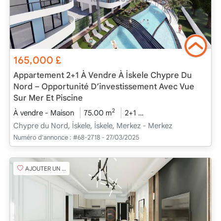
165,000
£
Appartement 2+1 À Vendre À İskele Chypre Du
Nord – Opportunité D’investissement Avec Vue
Sur Mer Et Piscine
2
À vendre - Maison
75.00 m
2+1
En cours de construct
Chypre du Nord, İskele, İskele, Merkez - Merkez
Numéro d'annonce :
#68-2718 - 27/03/2025
AJOUTER UN FAVORI