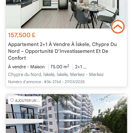
157,500
£
Appartement 2+1 À Vendre À İskele, Chypre Du
Nord – Opportunité D’Investissement Et De
Confort
2
À vendre - Maison
75.00 m
2+1
En cours de construct
Chypre du Nord, İskele, İskele, Merkez - Merkez
Numéro d'annonce :
#36-2764 - 27/03/2025
AJOUTER UN FAVORI