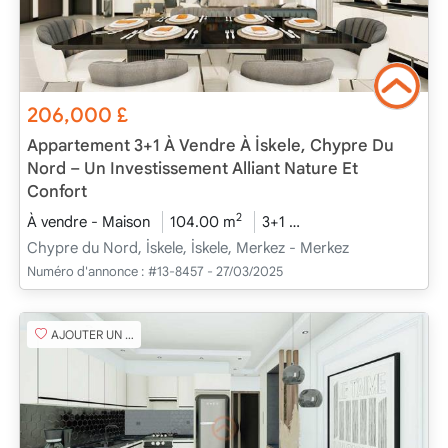
206,000
£
Appartement 3+1 À Vendre À İskele, Chypre Du
Nord – Un Investissement Alliant Nature Et
Confort
2
À vendre - Maison
104.00 m
3+1
En cours de construc
Chypre du Nord, İskele, İskele, Merkez - Merkez
Numéro d'annonce :
#13-8457 - 27/03/2025
AJOUTER UN FAVORI