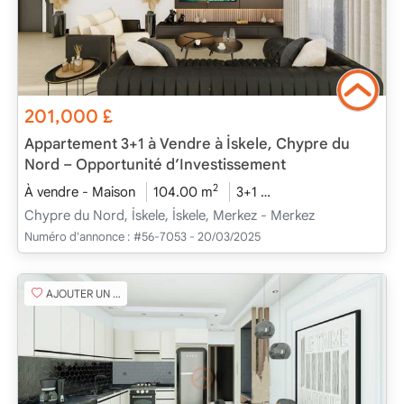
201,000
£
Appartement 3+1 à Vendre à İskele, Chypre du
Nord – Opportunité d’Investissement
2
À vendre - Maison
104.00 m
3+1
En cours de construc
Chypre du Nord, İskele, İskele, Merkez - Merkez
Numéro d'annonce :
#56-7053 - 20/03/2025
AJOUTER UN FAVORI