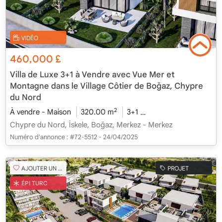
VIDÉO
460,000
£
Villa de Luxe 3+1 à Vendre avec Vue Mer et
Montagne dans le Village Côtier de Boğaz, Chypre
du Nord
2
À vendre - Maison
320.00 m
3+1
En cours de construct
Chypre du Nord, İskele, Boğaz, Merkez - Merkez
Numéro d'annonce :
#72-5512 - 24/04/2025
AJOUTER UN FAVORI
PROJET
ÉPI TURC