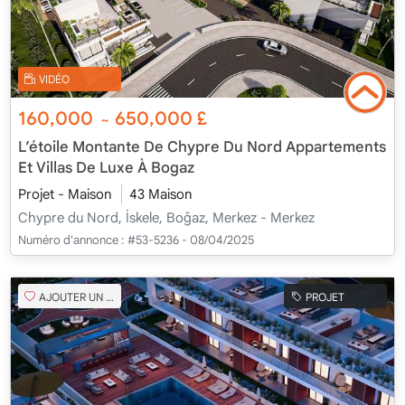
VIDÉO
160,000
650,000
£
~
L’étoile Montante De Chypre Du Nord Appartements
Et Villas De Luxe À Bogaz
Projet - Maison
43 Maison
Chypre du Nord, İskele, Boğaz, Merkez - Merkez
Numéro d'annonce :
#53-5236 - 08/04/2025
AJOUTER UN FAVORI
PROJET