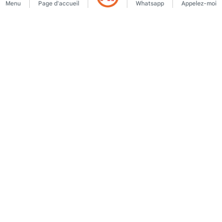
Menu
Page d'accueil
Whatsapp
Appelez-moi
ENTREPRISE
Accord d'adhésion
Contactez-nous
Règles de publication
À propos de nous
d'annonces
Annonce
Politique KVKK
Mentions légales
Texte de clarification
Conditions d'utilisation
KVKK
Texte de clarification
Formulaire de candidature
KVKK
Politique en matière de
cookies
Texte de consentement
TRAVAILLONS ENSEMBLE
Partenariat commercial