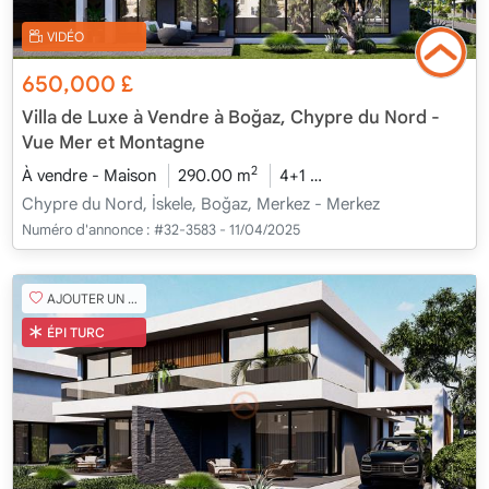
VIDÉO
650,000
£
Villa de Luxe à Vendre à Boğaz, Chypre du Nord -
Vue Mer et Montagne
2
À vendre - Maison
290.00 m
4+1
En cours de construct
Chypre du Nord, İskele, Boğaz, Merkez - Merkez
Numéro d'annonce :
#32-3583 - 11/04/2025
AJOUTER UN FAVORI
ÉPI TURC