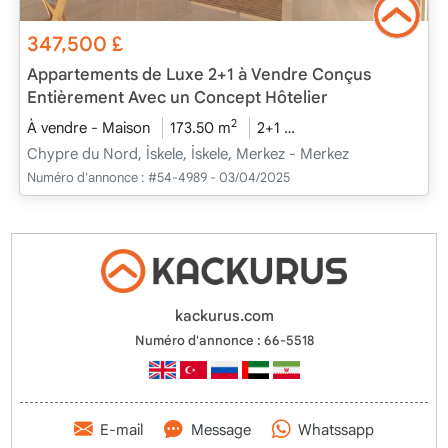
347,500
£
Appartements de Luxe 2+1 à Vendre Conçus
Entièrement Avec un Concept Hôtelier
2
À vendre - Maison
173.50 m
2+1
En cours de construct
Chypre du Nord, İskele, İskele, Merkez - Merkez
Numéro d'annonce :
#54-4989 - 03/04/2025
kackurus.com
Numéro d'annonce : 66-5518
E-mail
Message
Whatssapp