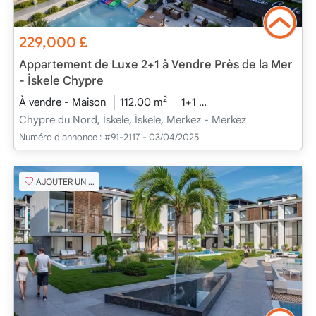
229,000
£
Appartement de Luxe 2+1 à Vendre Près de la Mer
- İskele Chypre
2
À vendre - Maison
112.00 m
1+1
En cours de construct
Chypre du Nord, İskele, İskele, Merkez - Merkez
Numéro d'annonce :
#91-2117 - 03/04/2025
AJOUTER UN FAVORI