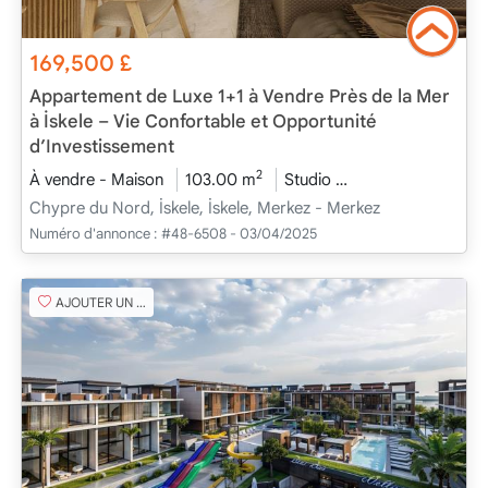
169,500
£
Appartement de Luxe 1+1 à Vendre Près de la Mer
à İskele – Vie Confortable et Opportunité
d’Investissement
2
À vendre - Maison
103.00 m
Studio
En cours de const
Chypre du Nord, İskele, İskele, Merkez - Merkez
Numéro d'annonce :
#48-6508 - 03/04/2025
AJOUTER UN FAVORI