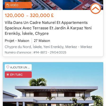
VIDÉO
120,000
320,000
£
~
Villa Dans Un Cadre Naturel Et Appartements
Spacieux Avec Terrasse Et Jardin À Karpaz Yeni
Erenköy, İskele, Chypre
Projet - Maison
27 Maison
Chypre du Nord, İskele, Yeni Erenköy, Merkez - Merkez
Numéro d'annonce :
#94-8872 - 29/04/2025
AJOUTER UN FAVORI
ÉPI TURC