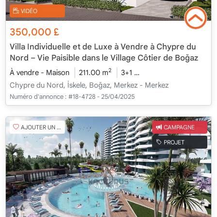
VIDÉO
350,000
£
Villa Individuelle et de Luxe à Vendre à Chypre du
Nord – Vie Paisible dans le Village Côtier de Boğaz
2
À vendre - Maison
211.00 m
3+1
En cours de constructi
Chypre du Nord, İskele, Boğaz, Merkez - Merkez
Numéro d'annonce :
#18-4728 - 25/04/2025
AJOUTER UN FAVORI
CAMPAGNE
PROJET