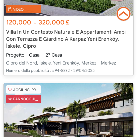
VIDEO
120,000
320,000
£
~
Villa In Un Contesto Naturale E Appartamenti Ampi
Con Terrazza E Giardino A Karpaz Yeni Erenköy,
İskele, Cipro
Progetto - Casa
27 Casa
Cipro del Nord, İskele, Yeni Erenköy, Merkez - Merkez
Numero della pubblicità :
#94-8872 - 29/04/2025
AGGIUNGI PREFERITO
PANNOCCHIA TURCA