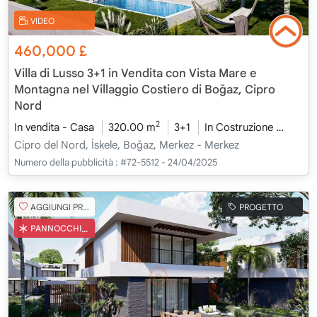
VIDEO
460,000
£
Villa di Lusso 3+1 in Vendita con Vista Mare e
Montagna nel Villaggio Costiero di Boğaz, Cipro
Nord
2
In vendita - Casa
320.00 m
3+1
In Costruzione
2026 
Cipro del Nord, İskele, Boğaz, Merkez - Merkez
Numero della pubblicità :
#72-5512 - 24/04/2025
AGGIUNGI PREFERITO
PROGETTO
PANNOCCHIA TURCA