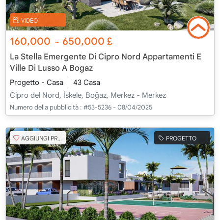
VIDEO
160,000
650,000
£
~
La Stella Emergente Di Cipro Nord Appartamenti E
Ville Di Lusso A Bogaz
Progetto - Casa
43 Casa
Cipro del Nord, İskele, Boğaz, Merkez - Merkez
Numero della pubblicità :
#53-5236 - 08/04/2025
AGGIUNGI PREFERITO
PROGETTO