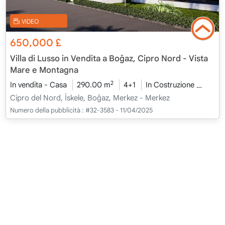
VIDEO
650,000
£
Villa di Lusso in Vendita a Boğaz, Cipro Nord - Vista
Mare e Montagna
2
In vendita - Casa
290.00 m
4+1
In Costruzione
2026 
Cipro del Nord, İskele, Boğaz, Merkez - Merkez
Numero della pubblicità :
#32-3583 - 11/04/2025