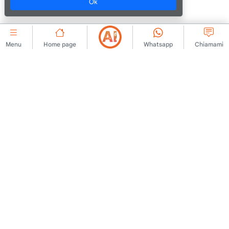
Ok
Menu
Home page
Whatsapp
Chiamami
AZIENDALE
Contattaci
Contratto di adesione
Chi siamo
Regole di pubblicazione
degli annunci
Annuncio
Politica KVKK
Avviso legale
Testo di chiarimento KVKK
Termini di utilizzo
Modulo di domanda KVKK
Testo chiarificatore
Testo del consenso
Politica sui cookie