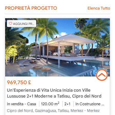
PROPRIETÀ PROGETTO
Elenca Tutto
AGGIUNGI PREFERITO
969,750
£
Un'Esperienza di Vita Unica Inizia con Ville
Lussuose 2+1 Moderne a Tatlısu, Cipro del Nord
2
In vendita - Casa
120.00 m
2+1
In Costruzione
2026
Cipro del Nord, Gazimağusa, Tatlısu, Merkez - Merkez