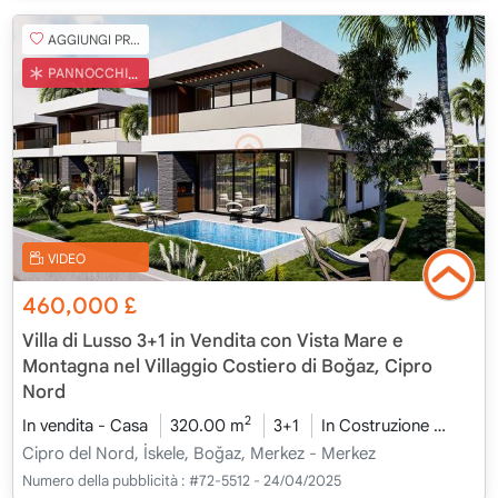
AGGIUNGI PREFERITO
PANNOCCHIA TURCA
VIDEO
460,000
£
Villa di Lusso 3+1 in Vendita con Vista Mare e
Montagna nel Villaggio Costiero di Boğaz, Cipro
Nord
2
In vendita - Casa
320.00 m
3+1
In Costruzione
2026 
Cipro del Nord, İskele, Boğaz, Merkez - Merkez
Numero della pubblicità :
#72-5512 - 24/04/2025