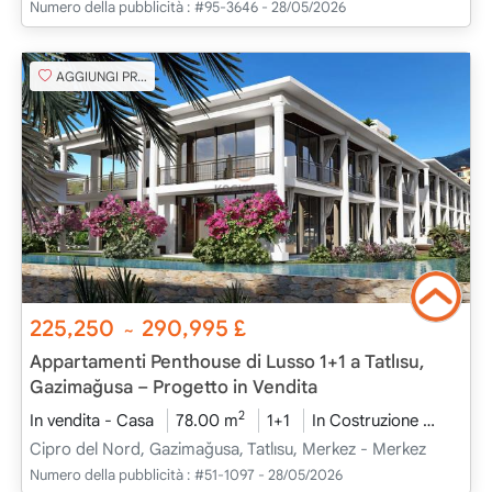
Numero della pubblicità :
#95-3646 - 28/05/2026
AGGIUNGI PREFERITO
225,250
290,995
£
~
Appartamenti Penthouse di Lusso 1+1 a Tatlısu,
Gazimağusa – Progetto in Vendita
2
In vendita - Casa
78.00 m
1+1
In Costruzione
2026 -
Cipro del Nord, Gazimağusa, Tatlısu, Merkez - Merkez
Numero della pubblicità :
#51-1097 - 28/05/2026