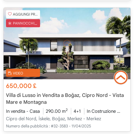
AGGIUNGI PREFERITO
PANNOCCHIA TURCA
VIDEO
650,000
£
Villa di Lusso in Vendita a Boğaz, Cipro Nord - Vista
Mare e Montagna
2
In vendita - Casa
290.00 m
4+1
In Costruzione
2026 
Cipro del Nord, İskele, Boğaz, Merkez - Merkez
Numero della pubblicità :
#32-3583 - 11/04/2025