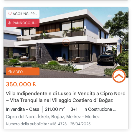
AGGIUNGI PREFERITO
PANNOCCHIA TURCA
VIDEO
350,000
£
Villa Indipendente e di Lusso in Vendita a Cipro Nord
– Vita Tranquilla nel Villaggio Costiero di Boğaz
2
In vendita - Casa
211.00 m
3+1
In Costruzione
2026 -
Cipro del Nord, İskele, Boğaz, Merkez - Merkez
Numero della pubblicità :
#18-4728 - 25/04/2025