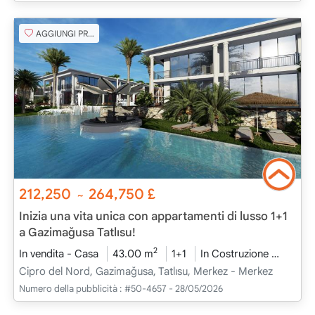
AGGIUNGI PREFERITO
212,250
264,750
£
~
Inizia una vita unica con appartamenti di lusso 1+1
a Gazimağusa Tatlısu!
2
In vendita - Casa
43.00 m
1+1
In Costruzione
2026 
Cipro del Nord, Gazimağusa, Tatlısu, Merkez - Merkez
Numero della pubblicità :
#50-4657 - 28/05/2026