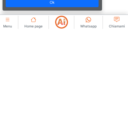
Ok
Menu
Home page
Whatsapp
Chiamami
AZIENDALE
Contattaci
Contratto di adesione
Chi siamo
Regole di pubblicazione
degli annunci
Annuncio
Politica KVKK
Avviso legale
Testo di chiarimento KVKK
Termini di utilizzo
Modulo di domanda KVKK
Testo chiarificatore
Testo del consenso
Politica sui cookie
LAVORIAMO INSIEME