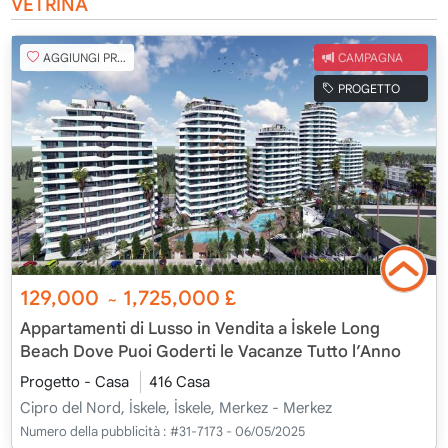
VETRINA
AGGIUNGI PREFERITO
CAMPAGNA
PROGETTO
129,000
1,725,000
£
~
Appartamenti di Lusso in Vendita a İskele Long
Beach Dove Puoi Goderti le Vacanze Tutto l’Anno
Progetto - Casa
416 Casa
Cipro del Nord, İskele, İskele, Merkez - Merkez
Numero della pubblicità :
#31-7173 - 06/05/2025