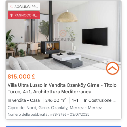
AGGIUNGI PREFERITO
PANNOCCHIA TURCA
815,000
£
Villa Ultra Lusso in Vendita Ozanköy Girne - Titolo
Turco, 4+1, Architettura Mediterranea
2
In vendita - Casa
246.00 m
4+1
In Costruzione
2026
Cipro del Nord, Girne, Ozanköy, Merkez - Merkez
Numero della pubblicità :
#78-3786 - 03/07/2025