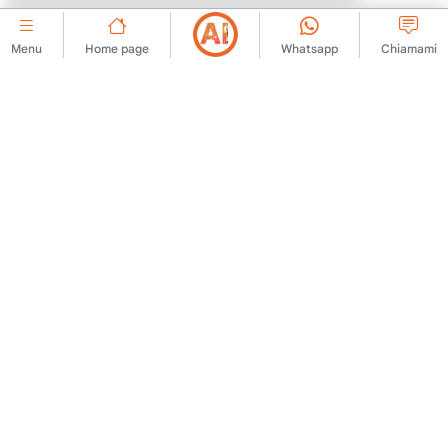
Menu
Home page
Whatsapp
Chiamami
AZIENDALE
Contattaci
Contratto di adesione
Chi siamo
Regole di pubblicazione
degli annunci
Annuncio
Politica KVKK
Avviso legale
Testo di chiarimento KVKK
Termini di utilizzo
Modulo di domanda KVKK
Testo chiarificatore
Testo del consenso
Politica sui cookie
LAVORIAMO INSIEME
Partnership commerciale