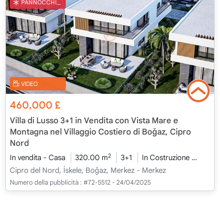
PANNOCCHIA TURCA
VIDEO
460,000
£
Villa di Lusso 3+1 in Vendita con Vista Mare e
Montagna nel Villaggio Costiero di Boğaz, Cipro
Nord
2
In vendita - Casa
320.00 m
3+1
In Costruzione
2026 
Cipro del Nord, İskele, Boğaz, Merkez - Merkez
Numero della pubblicità :
#72-5512 - 24/04/2025