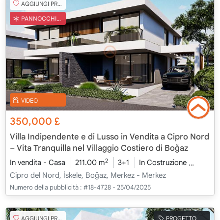
AGGIUNGI PREFERITO
PANNOCCHIA TURCA
VIDEO
350,000
£
Villa Indipendente e di Lusso in Vendita a Cipro Nord
– Vita Tranquilla nel Villaggio Costiero di Boğaz
2
In vendita - Casa
211.00 m
3+1
In Costruzione
2026 -
Cipro del Nord, İskele, Boğaz, Merkez - Merkez
Numero della pubblicità :
#18-4728 - 25/04/2025
AGGIUNGI PREFERITO
PROGETTO