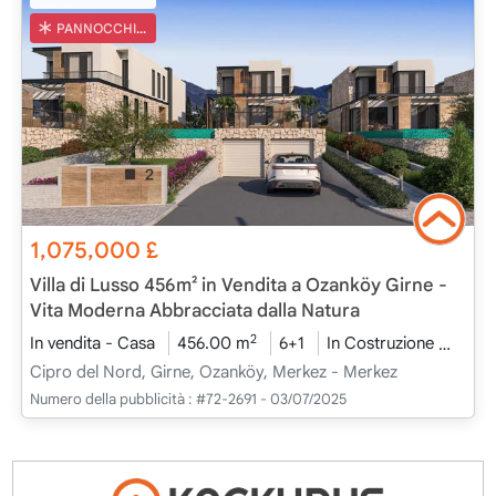
PANNOCCHIA TURCA
1,075,000
£
Villa di Lusso 456m² in Vendita a Ozanköy Girne -
Vita Moderna Abbracciata dalla Natura
2
In vendita - Casa
456.00 m
6+1
In Costruzione
2026
Cipro del Nord, Girne, Ozanköy, Merkez - Merkez
Numero della pubblicità :
#72-2691 - 03/07/2025