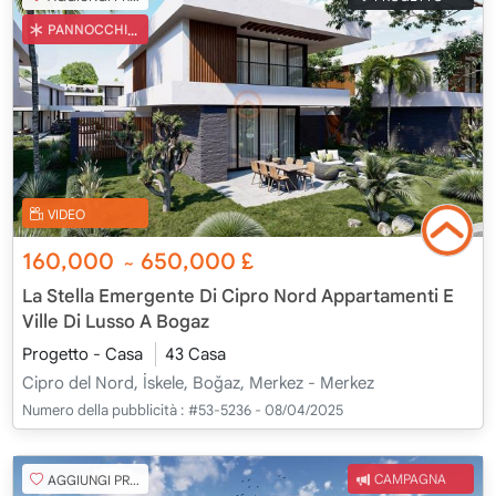
PANNOCCHIA TURCA
VIDEO
160,000
650,000
£
~
La Stella Emergente Di Cipro Nord Appartamenti E
Ville Di Lusso A Bogaz
Progetto - Casa
43 Casa
Cipro del Nord, İskele, Boğaz, Merkez - Merkez
Numero della pubblicità :
#53-5236 - 08/04/2025
AGGIUNGI PREFERITO
CAMPAGNA