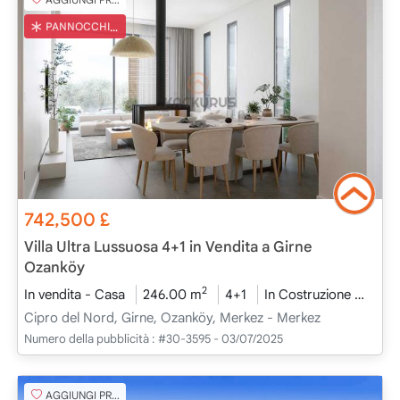
PANNOCCHIA TURCA
742,500
£
Villa Ultra Lussuosa 4+1 in Vendita a Girne
Ozanköy
2
In vendita - Casa
246.00 m
4+1
In Costruzione
2026
Cipro del Nord, Girne, Ozanköy, Merkez - Merkez
Numero della pubblicità :
#30-3595 - 03/07/2025
AGGIUNGI PREFERITO