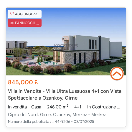
AGGIUNGI PREFERITO
PANNOCCHIA TURCA
845,000
£
Villa in Vendita - Villa Ultra Lussuosa 4+1 con Vista
Spettacolare a Ozankoy, Girne
2
In vendita - Casa
246.00 m
4+1
In Costruzione
2026
Cipro del Nord, Girne, Ozanköy, Merkez - Merkez
Numero della pubblicità :
#44-9206 - 03/07/2025