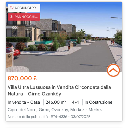
AGGIUNGI PREFERITO
PANNOCCHIA TURCA
870,000
£
Villa Ultra Lussuosa in Vendita Circondata dalla
Natura – Girne Ozanköy
2
In vendita - Casa
246.00 m
4+1
In Costruzione
2026
Cipro del Nord, Girne, Ozanköy, Merkez - Merkez
Numero della pubblicità :
#74-4336 - 03/07/2025