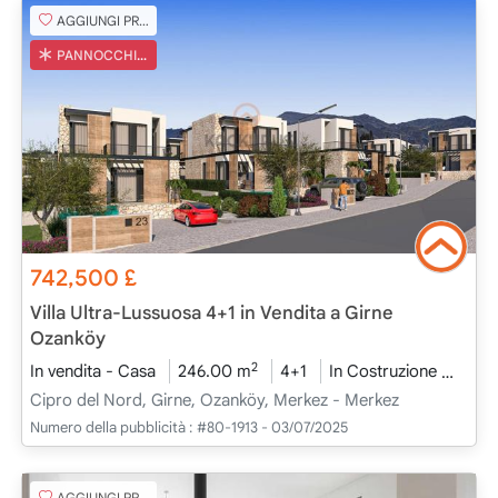
AGGIUNGI PREFERITO
PANNOCCHIA TURCA
742,500
£
Villa Ultra-Lussuosa 4+1 in Vendita a Girne
Ozanköy
2
In vendita - Casa
246.00 m
4+1
In Costruzione
2026
Cipro del Nord, Girne, Ozanköy, Merkez - Merkez
Numero della pubblicità :
#80-1913 - 03/07/2025
AGGIUNGI PREFERITO