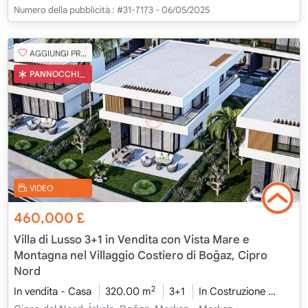
Numero della pubblicità :
#31-7173 - 06/05/2025
AGGIUNGI PREFERITO
PANNOCCHIA TURCA
VIDEO
460,000
£
Villa di Lusso 3+1 in Vendita con Vista Mare e
Montagna nel Villaggio Costiero di Boğaz, Cipro
Nord
2
In vendita - Casa
320.00 m
3+1
In Costruzione
2026 