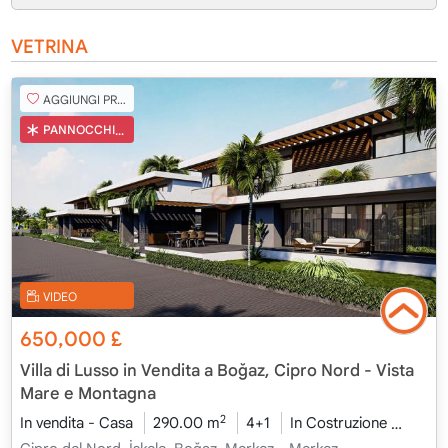
VETRINA
AGGIUNGI PREFERITO
PANNOCCHIA TURCA
VIDEO
650,000
£
Villa di Lusso in Vendita a Boğaz, Cipro Nord - Vista
Mare e Montagna
2
In vendita - Casa
290.00 m
4+1
In Costruzione
2026 