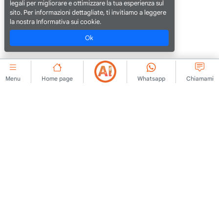
legali per migliorare e ottimizzare la tua esperienza sul
sito. Per informazioni dettagliate, ti invitiamo a leggere
la nostra Informativa sui cookie.
Ok
Menu
Home page
Whatsapp
Chiamami
AZIENDALE
Contattaci
Contratto di adesione
Chi siamo
Regole di pubblicazione
degli annunci
Annuncio
Politica KVKK
Avviso legale
Testo di chiarimento KVKK
Termini di utilizzo
Modulo di domanda KVKK
Testo chiarificatore