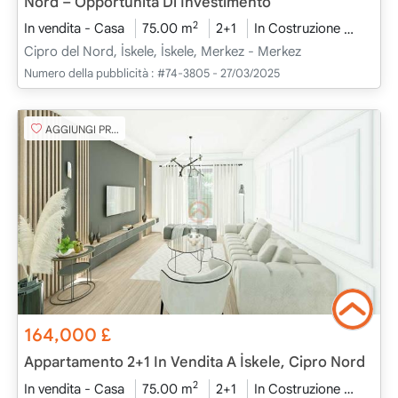
Nord – Opportunità Di Investimento
2
In vendita - Casa
75.00 m
2+1
In Costruzione
2026 
Cipro del Nord, İskele, İskele, Merkez - Merkez
Numero della pubblicità :
#74-3805 - 27/03/2025
AGGIUNGI PREFERITO
164,000
£
Appartamento 2+1 In Vendita A İskele, Cipro Nord
2
In vendita - Casa
75.00 m
2+1
In Costruzione
2026 