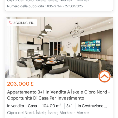
Numero della pubblicità :
#36-2764 - 27/03/2025
AGGIUNGI PREFERITO
203,000
£
Appartamento 3+1 In Vendita A İskele Cipro Nord -
Opportunità Di Casa Per Investimento
2
In vendita - Casa
104.00 m
3+1
In Costruzione
2026
Cipro del Nord, İskele, İskele, Merkez - Merkez