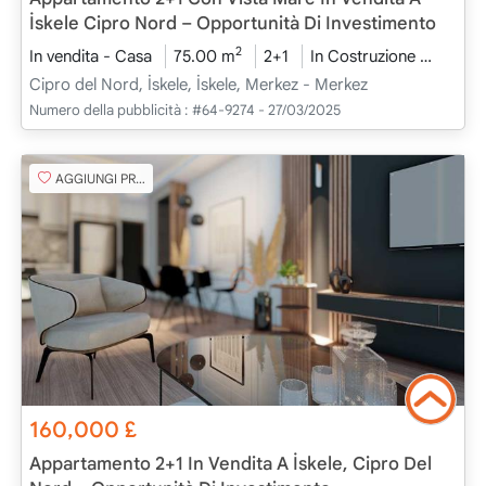
İskele Cipro Nord – Opportunità Di Investimento
2
In vendita - Casa
75.00 m
2+1
In Costruzione
2026 
Cipro del Nord, İskele, İskele, Merkez - Merkez
Numero della pubblicità :
#64-9274 - 27/03/2025
AGGIUNGI PREFERITO
160,000
£
Appartamento 2+1 In Vendita A İskele, Cipro Del