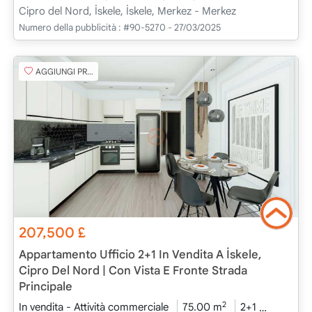
Cipro del Nord, İskele, İskele, Merkez - Merkez
Numero della pubblicità :
#90-5270 - 27/03/2025
AGGIUNGI PREFERITO
207,500
£
Appartamento Ufficio 2+1 In Vendita A İskele,
Cipro Del Nord | Con Vista E Fronte Strada
Principale
2
In vendita - Attività commerciale
75.00 m
2+1
In Costr