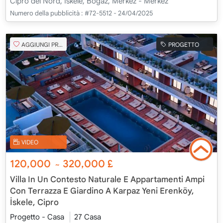
Cipro del Nord, İskele, Boğaz, Merkez - Merkez
Numero della pubblicità :
#72-5512 - 24/04/2025
AGGIUNGI PREFERITO
PROGETTO
VIDEO
120,000
320,000
£
~
Villa In Un Contesto Naturale E Appartamenti Ampi
Con Terrazza E Giardino A Karpaz Yeni Erenköy,
İskele, Cipro
Progetto - Casa
27 Casa