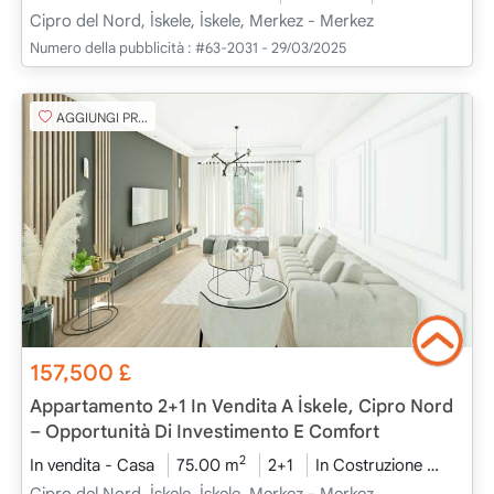
Cipro del Nord, İskele, İskele, Merkez - Merkez
Numero della pubblicità :
#63-2031 - 29/03/2025
AGGIUNGI PREFERITO
157,500
£
Appartamento 2+1 In Vendita A İskele, Cipro Nord
– Opportunità Di Investimento E Comfort
2
In vendita - Casa
75.00 m
2+1
In Costruzione
2026 
Cipro del Nord, İskele, İskele, Merkez - Merkez