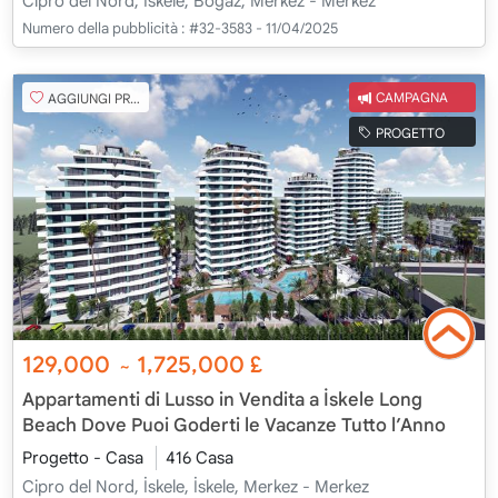
Cipro del Nord, İskele, Boğaz, Merkez - Merkez
Numero della pubblicità :
#32-3583 - 11/04/2025
AGGIUNGI PREFERITO
CAMPAGNA
PROGETTO
129,000
1,725,000
£
~
Appartamenti di Lusso in Vendita a İskele Long
Beach Dove Puoi Goderti le Vacanze Tutto l’Anno
Progetto - Casa
416 Casa
Cipro del Nord, İskele, İskele, Merkez - Merkez