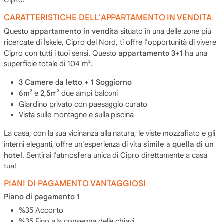
CARATTERISTICHE DELL'APPARTAMENTO IN VENDITA
Questo
appartamento in vendita
situato in una delle zone più
ricercate di İskele, Cipro del Nord, ti offre l'opportunità di vivere
Cipro con tutti i tuoi sensi. Questo
appartamento 3+1
ha una
superficie totale di 104 m².
3 Camere da letto + 1 Soggiorno
6m²
e
2,5m²
due ampi balconi
Giardino privato con paesaggio curato
Vista sulle montagne e sulla piscina
La casa, con la sua vicinanza alla natura, le viste mozzafiato e gli
interni eleganti, offre un'esperienza di vita
simile a quella di un
hotel
. Sentirai l'atmosfera unica di Cipro direttamente a casa
tua!
PIANI DI PAGAMENTO VANTAGGIOSI
Piano di pagamento 1
%35 Acconto
%35 Fino alla consegna delle chiavi