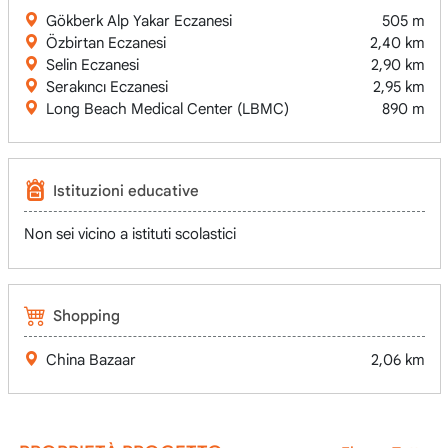
Gökberk Alp Yakar Eczanesi
505 m
Özbirtan Eczanesi
2,40 km
Selin Eczanesi
2,90 km
Serakıncı Eczanesi
2,95 km
Long Beach Medical Center (LBMC)
890 m
Istituzioni educative
Non sei vicino a istituti scolastici
Shopping
China Bazaar
2,06 km