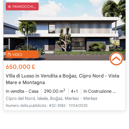
PANNOCCHIA TURCA
VIDEO
650,000
£
Villa di Lusso in Vendita a Boğaz, Cipro Nord - Vista
Mare e Montagna
2
In vendita - Casa
290.00 m
4+1
In Costruzione
2026 
Cipro del Nord, İskele, Boğaz, Merkez - Merkez
Numero della pubblicità :
#32-3583 - 11/04/2025