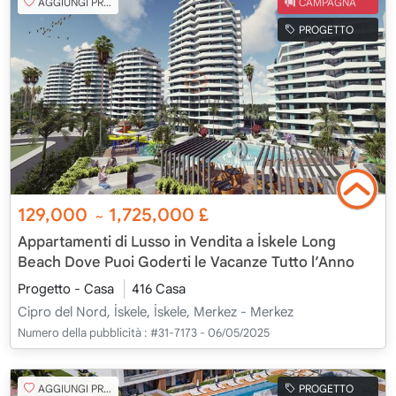
AGGIUNGI PREFERITO
CAMPAGNA
PROGETTO
129,000
1,725,000
£
~
Appartamenti di Lusso in Vendita a İskele Long
Beach Dove Puoi Goderti le Vacanze Tutto l’Anno
Progetto - Casa
416 Casa
Cipro del Nord, İskele, İskele, Merkez - Merkez
Numero della pubblicità :
#31-7173 - 06/05/2025
AGGIUNGI PREFERITO
PROGETTO