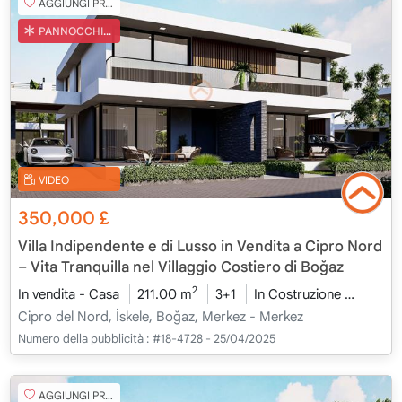
AGGIUNGI PREFERITO
PANNOCCHIA TURCA
VIDEO
350,000
£
Villa Indipendente e di Lusso in Vendita a Cipro Nord
– Vita Tranquilla nel Villaggio Costiero di Boğaz
2
In vendita - Casa
211.00 m
3+1
In Costruzione
2026 -
Cipro del Nord, İskele, Boğaz, Merkez - Merkez
Numero della pubblicità :
#18-4728 - 25/04/2025
AGGIUNGI PREFERITO