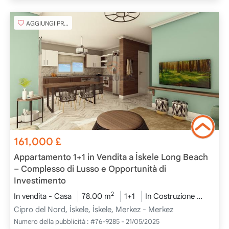
AGGIUNGI PREFERITO
161,000
£
Appartamento 1+1 in Vendita a İskele Long Beach
– Complesso di Lusso e Opportunità di
Investimento
2
In vendita - Casa
78.00 m
1+1
In Costruzione
2025 -
Cipro del Nord, İskele, İskele, Merkez - Merkez
Numero della pubblicità :
#76-9285 - 21/05/2025