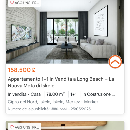
AGGIUNGI PREFERITO
158,500
£
Appartamento 1+1 in Vendita a Long Beach – La
Nuova Meta di İskele
2
In vendita - Casa
78.00 m
1+1
In Costruzione
2025 -
Cipro del Nord, İskele, İskele, Merkez - Merkez
Numero della pubblicità :
#86-6661 - 25/05/2025
AGGIUNGI PREFERITO