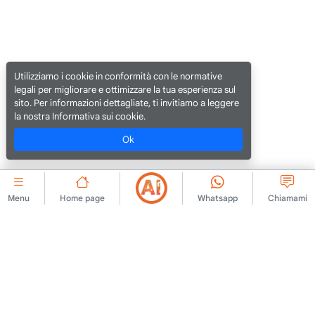
Utilizziamo i cookie in conformità con le normative
legali per migliorare e ottimizzare la tua esperienza sul
sito. Per informazioni dettagliate, ti invitiamo a leggere
la nostra Informativa sui cookie.
Ok
Menu
Home page
Whatsapp
Chiamami
AZIENDALE
Contattaci
Contratto di adesione
Chi siamo
Regole di pubblicazione
degli annunci
Annuncio