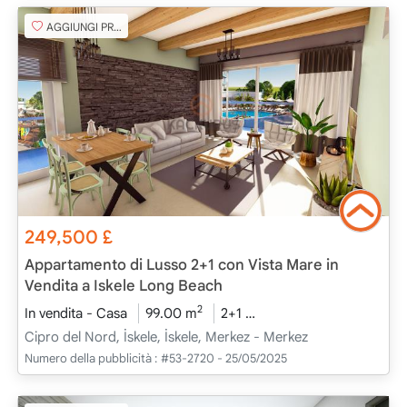
AGGIUNGI PREFERITO
249,500
£
Appartamento di Lusso 2+1 con Vista Mare in
Vendita a Iskele Long Beach
2
In vendita - Casa
99.00 m
2+1
Progetto Completato
Cipro del Nord, İskele, İskele, Merkez - Merkez
Numero della pubblicità :
#53-2720 - 25/05/2025