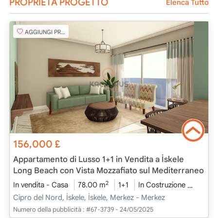
PROPRIETÀ PROGETTO
Elenca Tutto
AGGIUNGI PREFERITO
156,000
£
Appartamento di Lusso 1+1 in Vendita a İskele
Long Beach con Vista Mozzafiato sul Mediterraneo
2
In vendita - Casa
78.00 m
1+1
In Costruzione
2025 -
Cipro del Nord, İskele, İskele, Merkez - Merkez
Numero della pubblicità :
#67-3739 - 24/05/2025