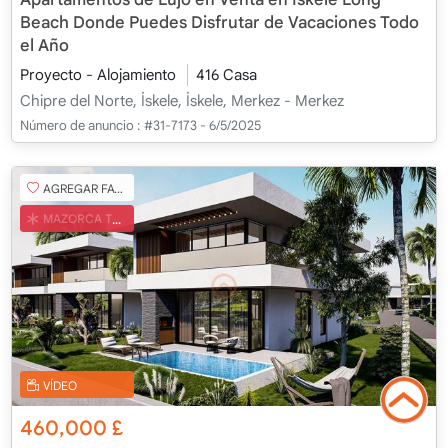
Beach Donde Puedes Disfrutar de Vacaciones Todo
el Año
Proyecto - Alojamiento
416 Casa
Chipre del Norte, İskele, İskele, Merkez - Merkez
Número de anuncio :
#31-7173 - 6/5/2025
AGREGAR FAVORITO
MAZORCA TURCA
VÍDEO
460,000
£