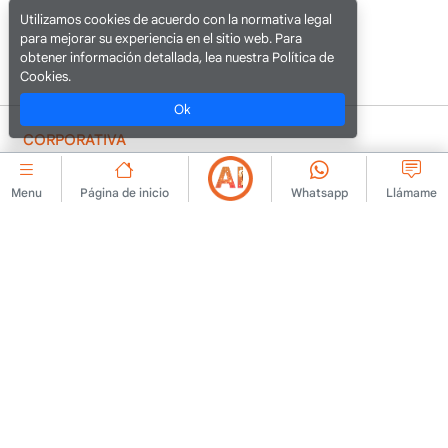
Utilizamos cookies de acuerdo con la normativa legal
para mejorar su experiencia en el sitio web. Para
obtener información detallada, lea nuestra Política de
Cookies.
Ok
CORPORATIVA
Acuerdo de membresía
Contacta con nosotros
Menu
Página de inicio
Whatsapp
Llámame
Normas de publicación de
Sobre Nosotras
anuncios
Anuncio
Política de KVKK
Aviso legal
Texto informativo de
KVKK
Condiciones de uso
Formulario de solicitud de
Texto aclaratorio
KVKK
Política de cookies
Texto de consentimiento