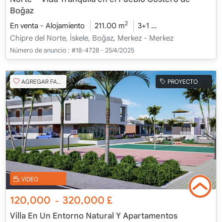
Boğaz
2
En venta - Alojamiento
211.00 m
3+1
Bajo construcción
Chipre del Norte, İskele, Boğaz, Merkez - Merkez
Número de anuncio :
#18-4728 - 25/4/2025
AGREGAR FAVORITO
PROYECTO
VÍDEO
120,000
320,000
£
~
Villa En Un Entorno Natural Y Apartamentos