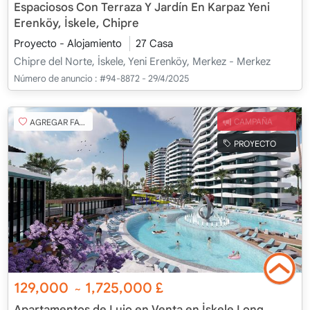
Espaciosos Con Terraza Y Jardín En Karpaz Yeni
Erenköy, İskele, Chipre
Proyecto - Alojamiento
27 Casa
Chipre del Norte, İskele, Yeni Erenköy, Merkez - Merkez
Número de anuncio :
#94-8872 - 29/4/2025
AGREGAR FAVORITO
CAMPAÑA
PROYECTO
129,000
1,725,000
£
~
Apartamentos de Lujo en Venta en İskele Long