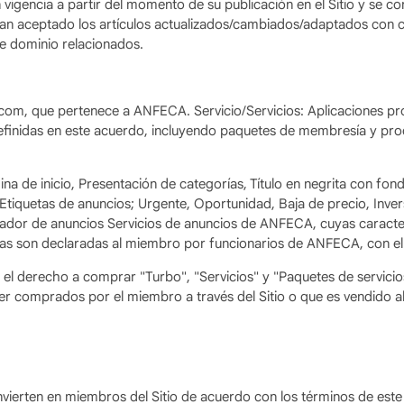
n vigencia a partir del momento de su publicación en el Sitio y se
 han aceptado los artículos actualizados/cambiados/adaptados co
e dominio relacionados.
us.com, que pertenece a ANFECA. Servicio/Servicios: Aplicaciones 
definidas en este acuerdo, incluyendo paquetes de membresía y pr
ina de inicio, Presentación de categorías, Título en negrita con fon
 Etiquetas de anuncios; Urgente, Oportunidad, Baja de precio, Invers
rador de anuncios Servicios de anuncios de ANFECA, cuyas caracterís
arifas son declaradas al miembro por funcionarios de ANFECA, con el
s el derecho a comprar "Turbo", "Servicios" y "Paquetes de servic
r comprados por el miembro a través del Sitio o que es vendido a
onvierten en miembros del Sitio de acuerdo con los términos de este