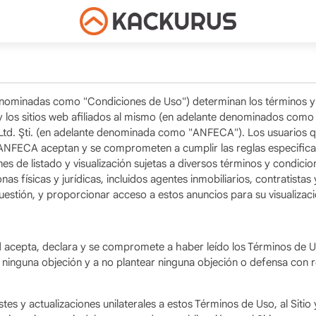
enominadas como "Condiciones de Uso") determinan los términos y 
 los sitios web afiliados al mismo (en adelante denominados como 
td. Şti. (en adelante denominada como "ANFECA"). Los usuarios que
FECA aceptan y se comprometen a cumplir las reglas especificadas
de listado y visualización sujetas a diversos términos y condicione
nas físicas y jurídicas, incluidos agentes inmobiliarios, contratist
uestión, y proporcionar acceso a estos anuncios para su visualizaci
sted acepta, declara y se compromete a haber leído los Términos de 
inguna objeción y a no plantear ninguna objeción o defensa con r
es y actualizaciones unilaterales a estos Términos de Uso, al Sitio