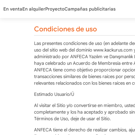
En venta
En alquiler
Proyecto
Campañas publicitarias
Condiciones de uso
Las presentes condiciones de uso (en adelante d
uso del sitio web del dominio www.kackurus.com y
administrado por ANFECA Yazılım ve Danışmanlık L
haya celebrado un Acuerdo de Membresía entre AN
ANFECA tiene como objetivo proporcionar opciones 
transacciones similares de bienes raíces por perso
relevantes relacionados con los bienes raíces en c
Estimado Usuario/Ü
Al visitar el Sitio y/o convertirse en miembro, u
completamente y los ha aceptado y aprobado sin n
Términos de Uso, deje de usar el Sitio.
ANFECA tiene el derecho de realizar cambios, ajust