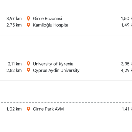
i / University of Kyrenia Hospital
3,97 km
Girne Eczanesi
1,50
2,75 km
Kamiloğlu Hospital
1,49
2,11 km
University of Kyrenia
3,95
2,82 km
Cyprus Aydin University
4,29 
1,02 km
Girne Park AVM
1,41