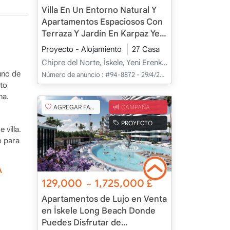
Villa En Un Entorno Natural Y
Apartamentos Espaciosos Con
Terraza Y Jardín En Karpaz Yeni
Erenköy, İskele, Chipre
Proyecto - Alojamiento
27 Casa
Chipre del Norte, İskele, Yeni Erenköy, Merkez - Merkez
uno de
Número de anuncio :
#94-8872 - 29/4/2025
cto
na.
AGREGAR FAVORITO
CAMPAÑA
PROYECTO
 villa.
o para
A
129,000
1,725,000
£
~
Apartamentos de Lujo en Venta
en İskele Long Beach Donde
Puedes Disfrutar de