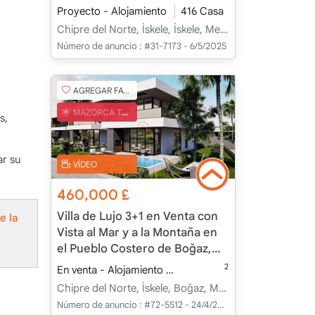
Vacaciones Todo el Año
Proyecto - Alojamiento
416 Casa
Chipre del Norte, İskele, İskele, Merkez - Merkez
Número de anuncio :
#31-7173 - 6/5/2025
AGREGAR FAVORITO
MAZORCA TURCA
s,
ar su
VÍDEO
460,000
£
Villa de Lujo 3+1 en Venta con
e la
Vista al Mar y a la Montaña en
el Pueblo Costero de Boğaz,
Chipre del Norte
2
En venta - Alojamiento
320.00 m
3+1
Bajo con
Chipre del Norte, İskele, Boğaz, Merkez - Merkez
Número de anuncio :
#72-5512 - 24/4/2025