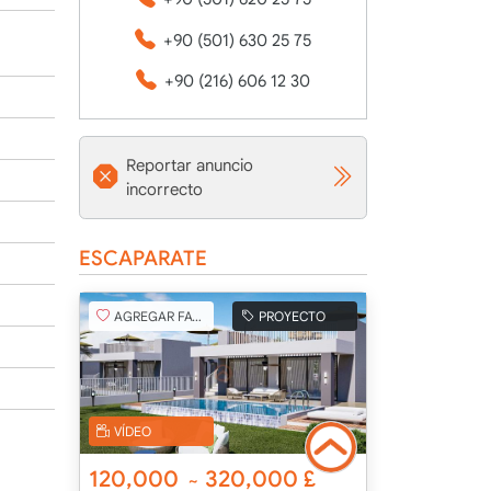
+90 (501) 630 25 75
+90 (216) 606 12 30
Reportar anuncio
incorrecto
ESCAPARATE
AGREGAR FAVORITO
PROYECTO
VÍDEO
120,000
320,000
£
~