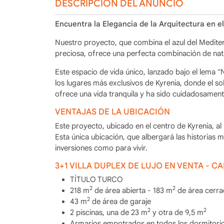
DESCRIPCIÓN DEL ANUNCIO
Encuentra la Elegancia de la Arquitectura en e
Nuestro proyecto, que combina el azul del Medite
preciosa, ofrece una perfecta combinación de natu
Este espacio de vida único, lanzado bajo el lema "
los lugares más exclusivos de Kyrenia, donde el so
ofrece una vida tranquila y ha sido cuidadosament
VENTAJAS DE LA UBICACIÓN
Este proyecto, ubicado en el centro de Kyrenia, al 
Esta única ubicación, que albergará las historias
inversiones como para vivir.
3+1 VILLA DUPLEX DE LUJO EN VENTA - 
TÍTULO TURCO
2
2
218 m
de área abierta - 183 m
de área cerra
2
43 m
de área de garaje
2
2
2 piscinas, una de 23 m
y otra de 9,5 m
Armarios empotrados en todos los dormitori