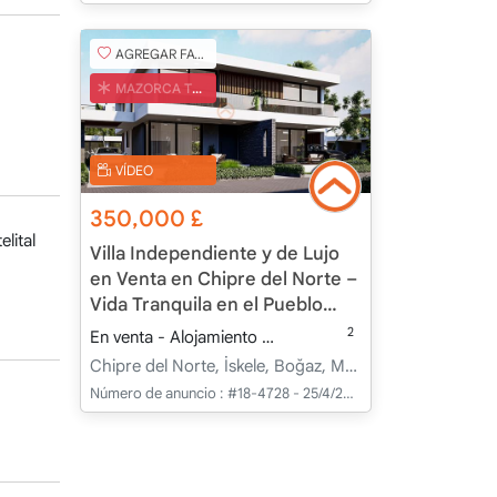
AGREGAR FAVORITO
MAZORCA TURCA
VÍDEO
350,000
£
elital
Villa Independiente y de Lujo
en Venta en Chipre del Norte –
Vida Tranquila en el Pueblo
Costero de Boğaz
2
En venta - Alojamiento
211.00 m
3+1
Bajo cons
Chipre del Norte, İskele, Boğaz, Merkez - Merkez
Número de anuncio :
#18-4728 - 25/4/2025