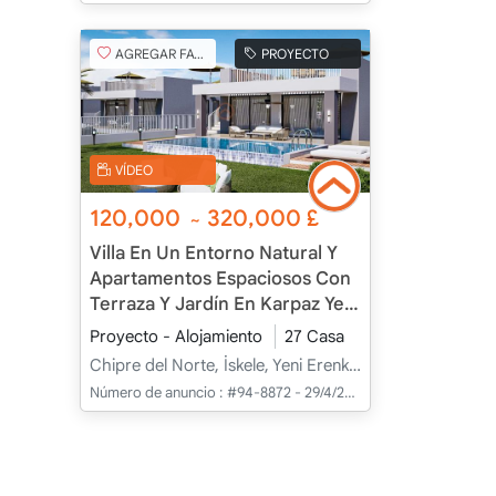
AGREGAR FAVORITO
PROYECTO
VÍDEO
120,000
320,000
£
~
Villa En Un Entorno Natural Y
Apartamentos Espaciosos Con
Terraza Y Jardín En Karpaz Yeni
Erenköy, İskele, Chipre
Proyecto - Alojamiento
27 Casa
Chipre del Norte, İskele, Yeni Erenköy, Merkez - Merkez
Número de anuncio :
#94-8872 - 29/4/2025