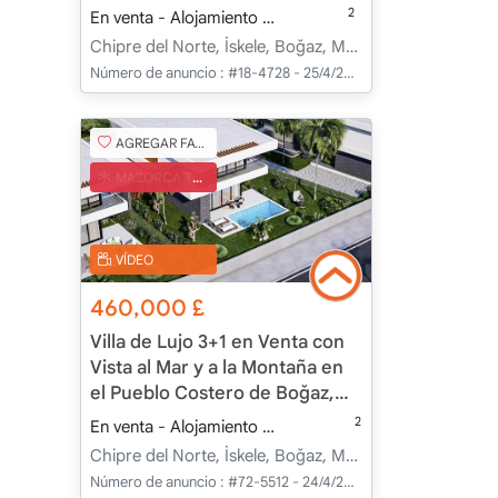
Costero de Boğaz
2
En venta - Alojamiento
211.00 m
3+1
Bajo cons
Chipre del Norte, İskele, Boğaz, Merkez - Merkez
Número de anuncio :
#18-4728 - 25/4/2025
AGREGAR FAVORITO
MAZORCA TURCA
VÍDEO
460,000
£
Villa de Lujo 3+1 en Venta con
Vista al Mar y a la Montaña en
el Pueblo Costero de Boğaz,
Chipre del Norte
2
En venta - Alojamiento
320.00 m
3+1
Bajo con
Chipre del Norte, İskele, Boğaz, Merkez - Merkez
Número de anuncio :
#72-5512 - 24/4/2025