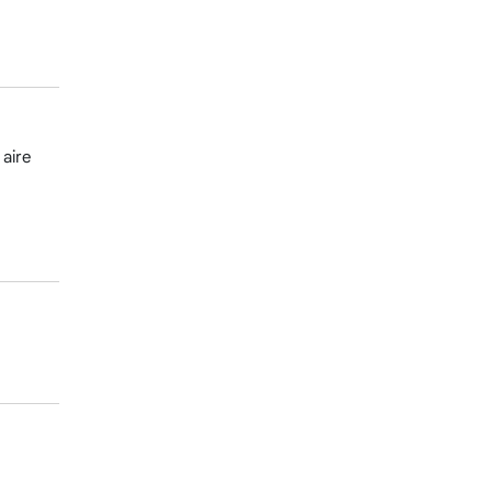
 aire
a