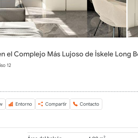
n el Complejo Más Lujoso de İskele Long 
iso 12
ew
Entorno
Compartir
Contacto
2