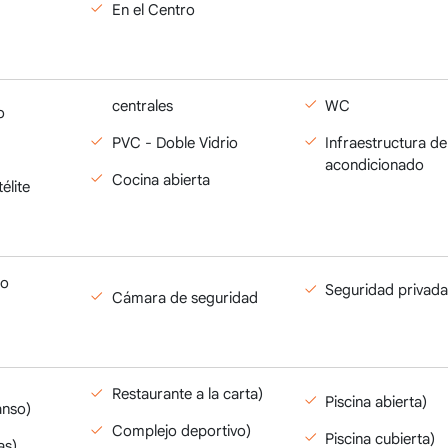
En el Centro
centrales
WC
o
PVC - Doble Vidrio
Infraestructura de
acondicionado
Cocina abierta
élite
to
Seguridad privad
Cámara de seguridad
Restaurante a la carta)
Piscina abierta)
anso)
Complejo deportivo)
Piscina cubierta)
as)