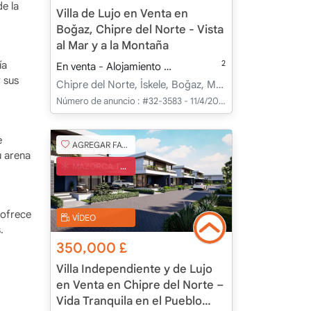
de la
Villa de Lujo en Venta en
Boğaz, Chipre del Norte - Vista
al Mar y a la Montaña
2
ía
En venta - Alojamiento
290.00 m
4+1
Bajo con
 sus
Chipre del Norte, İskele, Boğaz, Merkez - Merkez
Número de anuncio :
#32-3583 - 11/4/2025
e
AGREGAR FAVORITO
u arena
MAZORCA TURCA
 ofrece
VÍDEO
.
350,000
£
Villa Independiente y de Lujo
en Venta en Chipre del Norte –
Vida Tranquila en el Pueblo