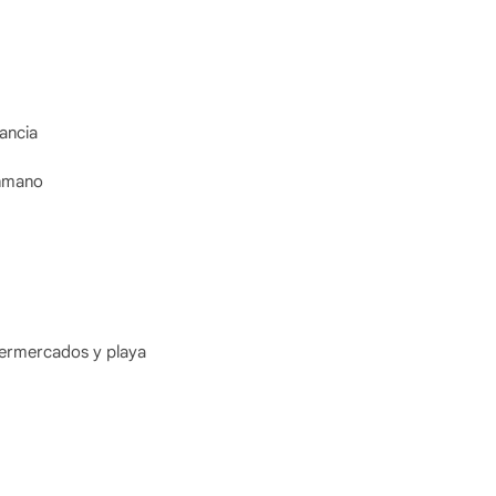
ancia
onmano
upermercados y playa