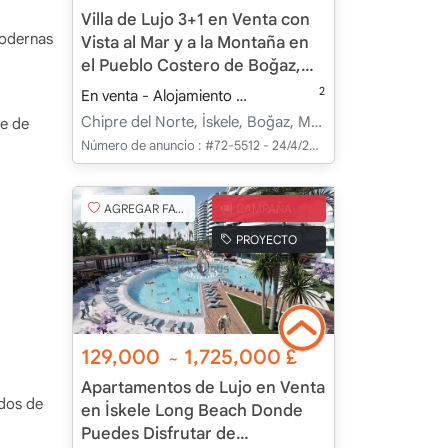
Villa de Lujo 3+1 en Venta con
modernas
Vista al Mar y a la Montaña en
el Pueblo Costero de Boğaz,
Chipre del Norte
2
En venta - Alojamiento
320.00 m
3+1
Bajo con
Chipre del Norte, İskele, Boğaz, Merkez - Merkez
se de
Número de anuncio :
#72-5512 - 24/4/2025
AGREGAR FAVORITO
CAMPAÑA
PROYECTO
129,000
1,725,000
£
~
Apartamentos de Lujo en Venta
ados de
en İskele Long Beach Donde
Puedes Disfrutar de