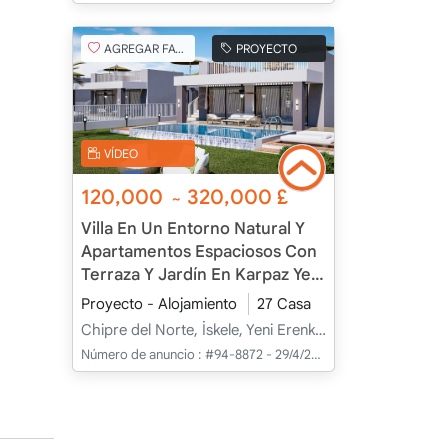
AGREGAR FAVORITO
PROYECTO
VÍDEO
120,000
320,000
£
~
Villa En Un Entorno Natural Y
Apartamentos Espaciosos Con
Terraza Y Jardín En Karpaz Yeni
Erenköy, İskele, Chipre
Proyecto - Alojamiento
27 Casa
Chipre del Norte, İskele, Yeni Erenköy, Merkez - Merkez
Número de anuncio :
#94-8872 - 29/4/2025