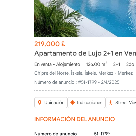
219,000
£
Apartamento de Lujo 2+1 en Vent
2
En venta - Alojamiento
126.00 m
2+1
2do 
Chipre del Norte, İskele, İskele, Merkez - Merkez
Número de anuncio :
#51-1799 - 2/4/2025
Ubicación
Indicaciones
Street Vi
INFORMACIÓN DEL ANUNCIO
Número de anuncio
51-1799