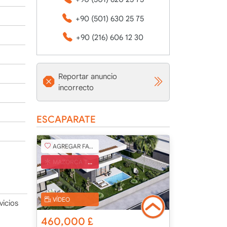
+90 (501) 630 25 75
+90 (216) 606 12 30
Reportar anuncio
incorrecto
ESCAPARATE
AGREGAR FAVORITO
MAZORCA TURCA
VÍDEO
vicios
460,000
£