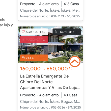
Vacaciones Todo el Año
Proyecto - Alojamiento
416 Casa
Chipre del Norte, İskele, İskele, Merkez - Merkez
Número de anuncio :
#31-7173 - 6/5/2025
nte
r lujo y
AGREGAR FAVORITO
PROYECTO
MAZORCA TURCA
VÍDEO
160,000
650,000
£
~
La Estrella Emergente De
Chipre Del Norte
Apartamentos Y Villas De Lujo
En Bogaz
Proyecto - Alojamiento
43 Casa
Chipre del Norte, İskele, Boğaz, Merkez - Merkez
Número de anuncio :
#53-5236 - 8/4/2025