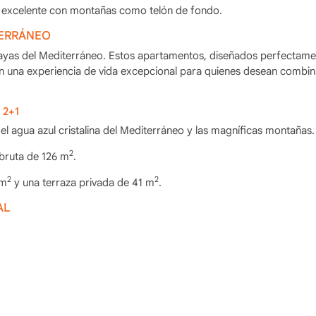
n excelente con montañas como telón de fondo.
TERRÁNEO
playas del Mediterráneo. Estos apartamentos, diseñados perfectame
n una experiencia de vida excepcional para quienes desean combina
 2+1
l agua azul cristalina del Mediterráneo y las magníficas montañas.
2
 bruta de 126 m
.
2
2
 m
y una terraza privada de 41 m
.
AL