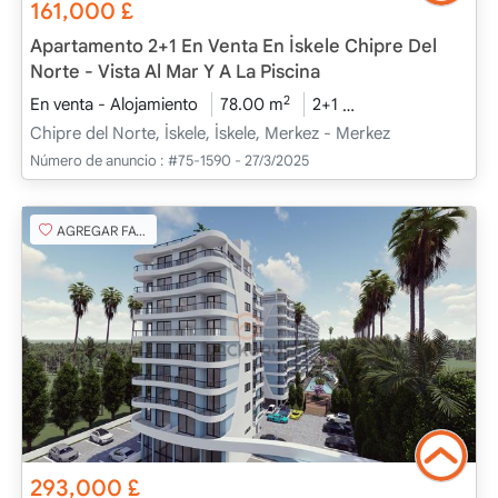
161,000
£
Apartamento 2+1 En Venta En İskele Chipre Del
Norte - Vista Al Mar Y A La Piscina
2
En venta - Alojamiento
78.00 m
2+1
Bajo construcción
Chipre del Norte, İskele, İskele, Merkez - Merkez
Número de anuncio :
#75-1590 - 27/3/2025
AGREGAR FAVORITO
293,000
£