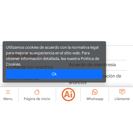
Utilizamos cookies de acuerdo con la normativa legal
para mejorar su experiencia en el sitio web. Para
CORPORATIVA
obtener información detallada, lea nuestra Política de
Cookies.
Acuerdo de membresía
Contacta con nosotros
Ok
Normas de publicación de
Sobre Nosotras
anuncios
Anuncio
Política de KVKK
Menu
Página de inicio
Whatsapp
Llámame
Aviso legal
Texto informativo de
KVKK
Condiciones de uso
Formulario de solicitud de
Texto aclaratorio
KVKK