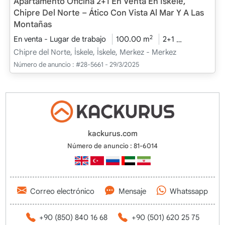
Apartamento Oficina 2+1 En Venta En İskele,
Chipre Del Norte – Ático Con Vista Al Mar Y A Las
Montañas
2
En venta - Lugar de trabajo
100.00 m
2+1
Bajo constr
Chipre del Norte, İskele, İskele, Merkez - Merkez
Número de anuncio :
#28-5661 - 29/3/2025
kackurus.com
Número de anuncio : 81-6014
Correo electrónico
Mensaje
Whatssapp
+90 (850) 840 16 68
+90 (501) 620 25 75