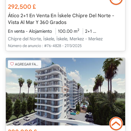
292,500
£
Ático 2+1 En Venta En İskele Chipre Del Norte -
Vista Al Mar Y 360 Grados
2
En venta - Alojamiento
100.00 m
2+1
Bajo construcci
Chipre del Norte, İskele, İskele, Merkez - Merkez
Número de anuncio :
#76-4828 - 27/3/2025
AGREGAR FAVORITO