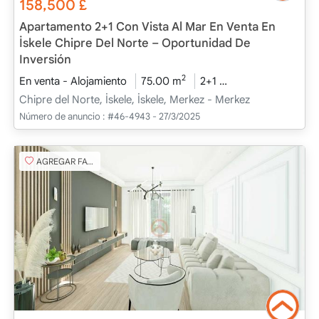
158,500
£
Apartamento 2+1 Con Vista Al Mar En Venta En
İskele Chipre Del Norte – Oportunidad De
Inversión
2
En venta - Alojamiento
75.00 m
2+1
Bajo construcción
Chipre del Norte, İskele, İskele, Merkez - Merkez
Número de anuncio :
#46-4943 - 27/3/2025
AGREGAR FAVORITO