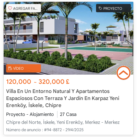
AGREGAR FAVORITO
PROYECTO
VÍDEO
120,000
320,000
£
~
Villa En Un Entorno Natural Y Apartamentos
Espaciosos Con Terraza Y Jardín En Karpaz Yeni
Erenköy, İskele, Chipre
Proyecto - Alojamiento
27 Casa
Chipre del Norte, İskele, Yeni Erenköy, Merkez - Merkez
Número de anuncio :
#94-8872 - 29/4/2025