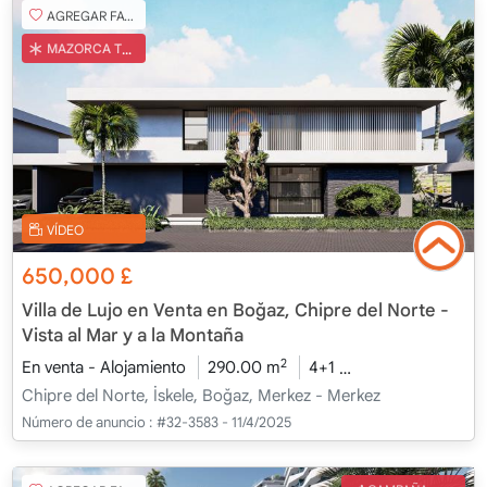
AGREGAR FAVORITO
MAZORCA TURCA
VÍDEO
650,000
£
Villa de Lujo en Venta en Boğaz, Chipre del Norte -
Vista al Mar y a la Montaña
2
En venta - Alojamiento
290.00 m
4+1
Bajo construcció
Chipre del Norte, İskele, Boğaz, Merkez - Merkez
Número de anuncio :
#32-3583 - 11/4/2025