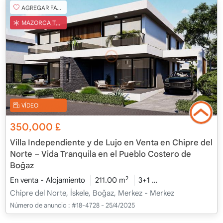
AGREGAR FAVORITO
MAZORCA TURCA
VÍDEO
350,000
£
Villa Independiente y de Lujo en Venta en Chipre del
Norte – Vida Tranquila en el Pueblo Costero de
Boğaz
2
En venta - Alojamiento
211.00 m
3+1
Bajo construcción
Chipre del Norte, İskele, Boğaz, Merkez - Merkez
Número de anuncio :
#18-4728 - 25/4/2025