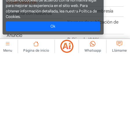
Utilizamos cookies de acuerdo con la normativa legal
CORPORATIVA
para mejorar su experiencia en el sitio web. Para
Acuerdo de membresía
obtener información detallada, lea nuestra Política de
Contacta con nosotros
Cookies.
Normas de publicación de
Sobre Nosotras
Ok
anuncios
Anuncio
Política de KVKK
Aviso legal
Texto informativo de
Menu
Página de inicio
Whatsapp
Llámame
KVKK
Condiciones de uso
Formulario de solicitud de
Texto aclaratorio
KVKK
Política de cookies
Texto de consentimiento
TRABAJEMOS JUNTOS
Asociación empresarial
Formulario de socio
MENÚ RÁPIDO