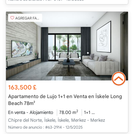
AGREGAR FAVORITO
163,500
£
Apartamento de Lujo 1+1 en Venta en İskele Long
Beach 78m²
2
En venta - Alojamiento
78.00 m
1+1
Proyecto complet
Chipre del Norte, İskele, İskele, Merkez - Merkez
Número de anuncio :
#63-2914 - 12/5/2025