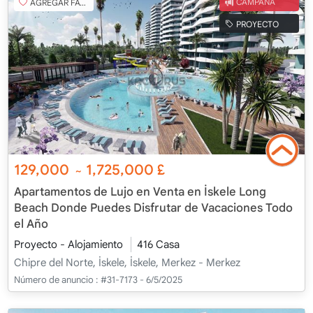
AGREGAR FAVORITO
CAMPAÑA
PROYECTO
129,000
1,725,000
£
~
Apartamentos de Lujo en Venta en İskele Long
Beach Donde Puedes Disfrutar de Vacaciones Todo
el Año
Proyecto - Alojamiento
416 Casa
Chipre del Norte, İskele, İskele, Merkez - Merkez
Número de anuncio :
#31-7173 - 6/5/2025