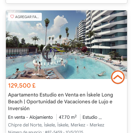
AGREGAR FAVORITO
129,500
£
Apartamento Estudio en Venta en İskele Long
Beach | Oportunidad de Vacaciones de Lujo e
Inversión
2
En venta - Alojamiento
47.70 m
Estudio
Proyecto com
Chipre del Norte, İskele, İskele, Merkez - Merkez
Número de anuncio :
#87-5459 - 10/5/2025