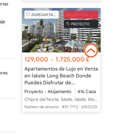
erías
AGREGAR FAVORITO
CAMPAÑA
aje
PROYECTO
129,000
1,725,000
£
~
Apartamentos de Lujo en Venta
ores
en İskele Long Beach Donde
Puedes Disfrutar de
Vacaciones Todo el Año
Proyecto - Alojamiento
416 Casa
Chipre del Norte, İskele, İskele, Merkez - Merkez
Número de anuncio :
#31-7173 - 6/5/2025