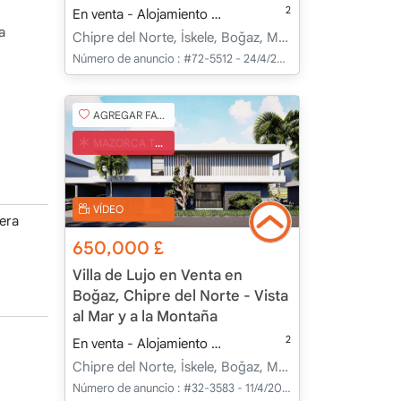
Chipre del Norte
2
En venta - Alojamiento
320.00 m
3+1
Bajo con
a
Chipre del Norte, İskele, Boğaz, Merkez - Merkez
Número de anuncio :
#72-5512 - 24/4/2025
AGREGAR FAVORITO
MAZORCA TURCA
VÍDEO
tera
650,000
£
Villa de Lujo en Venta en
Boğaz, Chipre del Norte - Vista
al Mar y a la Montaña
2
En venta - Alojamiento
290.00 m
4+1
Bajo con
Chipre del Norte, İskele, Boğaz, Merkez - Merkez
Número de anuncio :
#32-3583 - 11/4/2025