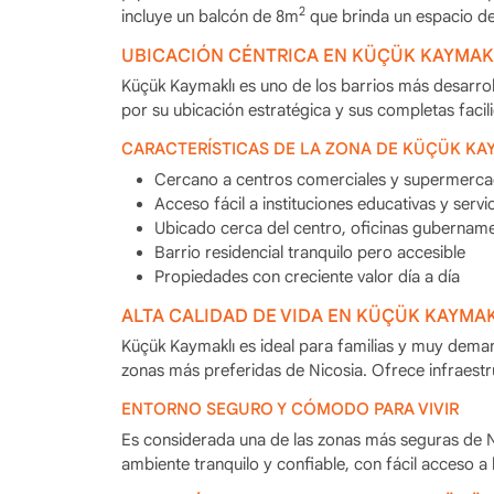
2
incluye un balcón de 8m
que brinda un espacio d
UBICACIÓN CÉNTRICA EN KÜÇÜK KAYMAKL
Küçük Kaymaklı es uno de los barrios más desarroll
por su ubicación estratégica y sus completas facili
CARACTERÍSTICAS DE LA ZONA DE KÜÇÜK KA
Cercano a centros comerciales y supermerc
Acceso fácil a instituciones educativas y servi
Ubicado cerca del centro, oficinas gubernamen
Barrio residencial tranquilo pero accesible
Propiedades con creciente valor día a día
ALTA CALIDAD DE VIDA EN KÜÇÜK KAYMAK
Küçük Kaymaklı es ideal para familias y muy demand
zonas más preferidas de Nicosia. Ofrece infraestr
ENTORNO SEGURO Y CÓMODO PARA VIVIR
Es considerada una de las zonas más seguras de N
ambiente tranquilo y confiable, con fácil acceso a l