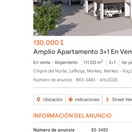
130,000
£
Amplio Apartamento 3+1 En Vent
2
En venta - Alojamiento
111.00 m
3+1
1er p
Chipre del Norte, Lefkoşa, Merkez, Merkez - Küç
Número de anuncio :
#83-3483 - 4/6/2025
Ubicación
Indicaciones
Street Vi
INFORMACIÓN DEL ANUNCIO
Número de anuncio
83-3483