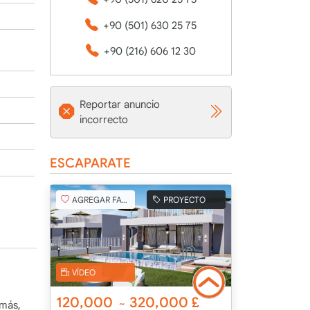
+90 (501) 630 25 75
+90 (216) 606 12 30
Reportar anuncio
incorrecto
ESCAPARATE
AGREGAR FAVORITO
PROYECTO
VÍDEO
120,000
320,000
£
~
emás,