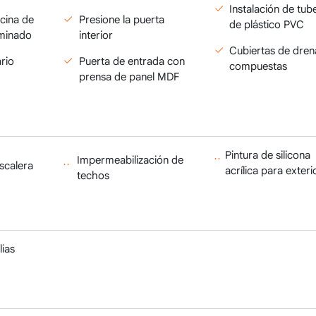
Instalación de tub
cina de
Presione la puerta
de plástico PVC
minado
interior
Cubiertas de dren
rio
Puerta de entrada con
compuestas
prensa de panel MDF
Pintura de silicona
Impermeabilización de
escalera
acrílica para exteri
techos
lias