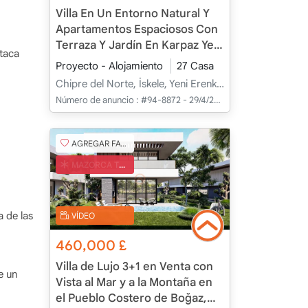
Villa En Un Entorno Natural Y
Apartamentos Espaciosos Con
Terraza Y Jardín En Karpaz Yeni
staca
Erenköy, İskele, Chipre
Proyecto - Alojamiento
27 Casa
Chipre del Norte, İskele, Yeni Erenköy, Merkez - Merkez
Número de anuncio :
#94-8872 - 29/4/2025
AGREGAR FAVORITO
MAZORCA TURCA
a de las
VÍDEO
460,000
£
Villa de Lujo 3+1 en Venta con
e un
Vista al Mar y a la Montaña en
el Pueblo Costero de Boğaz,