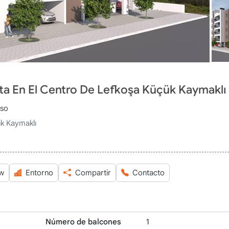
a En El Centro De Lefkoşa Küçük Kaymaklı
iso
ük Kaymaklı
ew
Entorno
Compartir
Contacto
Número de balcones
1