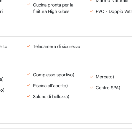
le
Marmo Naturale
Cucina pronta per la
finitura High Gloss
ri
PVC - Doppio Vet
erto
Telecamera di sicurezza
Complesso sportivo)
Mercato)
a)
Piscina all'aperto)
Centro SPA)
co)
Salone di bellezza)