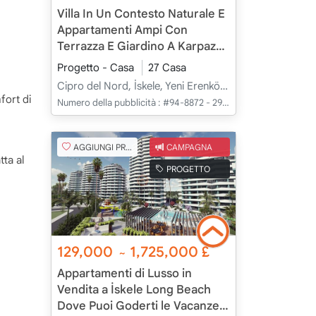
Villa In Un Contesto Naturale E
Appartamenti Ampi Con
Terrazza E Giardino A Karpaz
Yeni Erenköy, İskele, Cipro
Progetto - Casa
27 Casa
Cipro del Nord, İskele, Yeni Erenköy, Merkez - Merkez
fort di
Numero della pubblicità :
#94-8872 - 29/04/2025
AGGIUNGI PREFERITO
CAMPAGNA
tta al
PROGETTO
129,000
1,725,000
£
~
Appartamenti di Lusso in
Vendita a İskele Long Beach
Dove Puoi Goderti le Vacanze