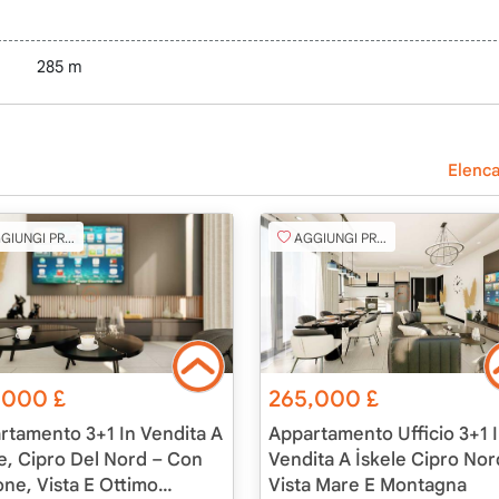
285 m
Elenca
IUNGI PREFERITO
AGGIUNGI PREFERITO
,000
£
265,000
£
rtamento 3+1 In Vendita A
Appartamento Ufficio 3+1 
le, Cipro Del Nord – Con
Vendita A İskele Cipro Nor
one, Vista E Ottimo
Vista Mare E Montagna