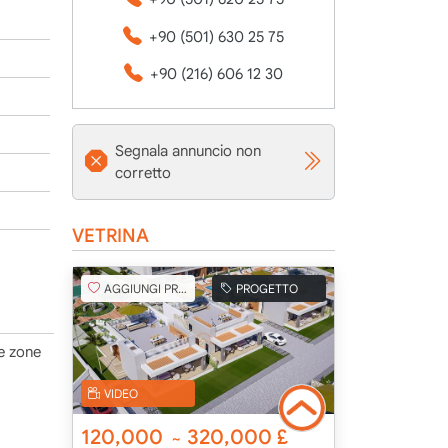
+90 (501) 630 25 75
+90 (216) 606 12 30
Segnala annuncio non
corretto
VETRINA
AGGIUNGI PREFERITO
PROGETTO
le zone
VIDEO
120,000
320,000
£
~