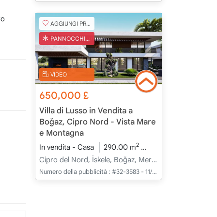
ro
AGGIUNGI PREFERITO
PANNOCCHIA TURCA
VIDEO
650,000
£
Villa di Lusso in Vendita a
Boğaz, Cipro Nord - Vista Mare
e Montagna
2
In vendita - Casa
290.00 m
4+1
In Costruzione
Cipro del Nord, İskele, Boğaz, Merkez - Merkez
Numero della pubblicità :
#32-3583 - 11/04/2025