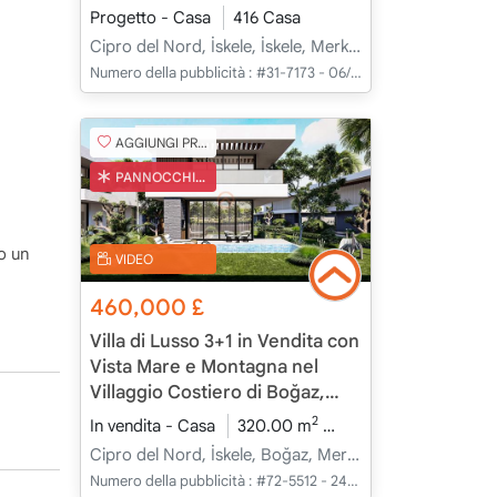
Tutto l’Anno
Progetto - Casa
416 Casa
Cipro del Nord, İskele, İskele, Merkez - Merkez
Numero della pubblicità :
#31-7173 - 06/05/2025
AGGIUNGI PREFERITO
PANNOCCHIA TURCA
o un
VIDEO
460,000
£
Villa di Lusso 3+1 in Vendita con
Vista Mare e Montagna nel
Villaggio Costiero di Boğaz,
Cipro Nord
2
In vendita - Casa
320.00 m
3+1
In Costruzione
Cipro del Nord, İskele, Boğaz, Merkez - Merkez
Numero della pubblicità :
#72-5512 - 24/04/2025