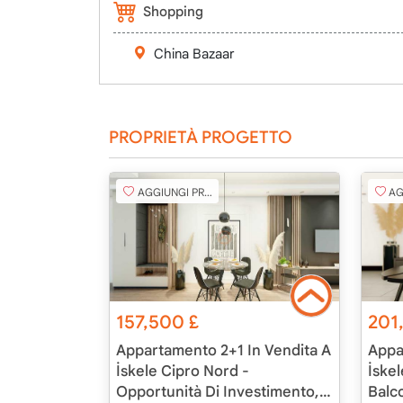
Shopping
China Bazaar
PROPRIETÀ PROGETTO
AGGIUNGI PREFERITO
AGG
157,500
£
201
Appartamento 2+1 In Vendita A
Appa
İskele Cipro Nord -
İske
Opportunità Di Investimento,
Balc