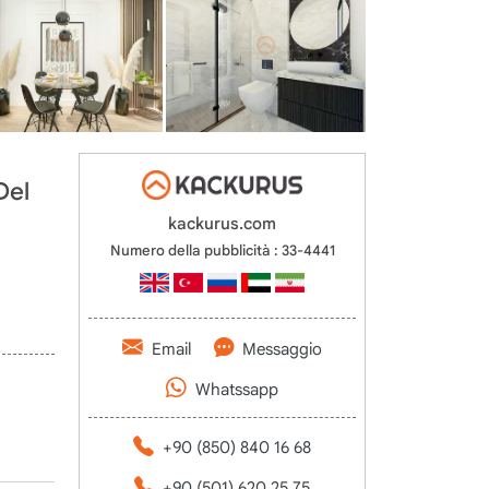
Del
kackurus.com
Numero della pubblicità : 33-4441
Email
Messaggio
Whatssapp
+90 (850) 840 16 68
+90 (501) 620 25 75