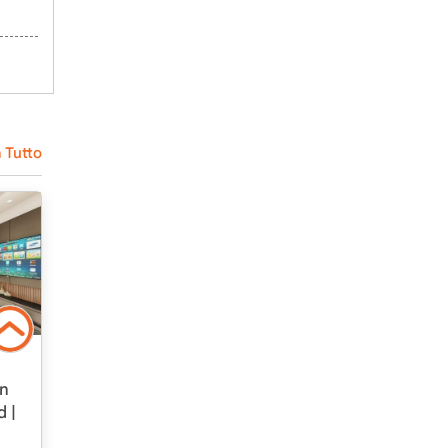
 Tutto
In
d |