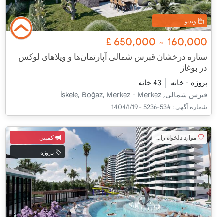
ویدیو
£
650,000
160,000
~
ستاره درخشان قبرس شمالی آپارتمان‌ها و ویلاهای لوکس
در بوغاز
پروژه - خانه
43 خانه
قبرس شمالی, İskele, Boğaz, Merkez - Merkez
شماره آگهی :
#53-5236 - 1404/1/19
موارد دلخواه را اضافه کنید
کمپین
پروژه