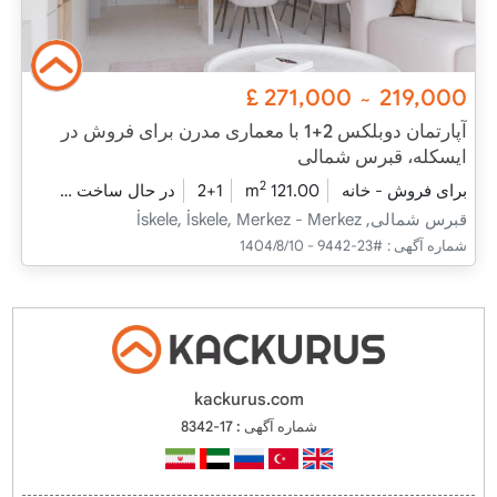
£
271,000
219,000
~
آپارتمان دوبلکس 2+1 با معماری مدرن برای فروش در
ایسکله، قبرس شمالی
2
برای فروش - خانه
121.00 m
2+1
در حال ساخت
2025 - دسامبر تحویل
قبرس شمالی, İskele, İskele, Merkez - Merkez
شماره آگهی :
#23-9442 - 1404/8/10
kackurus.com
شماره آگهی : 17-8342