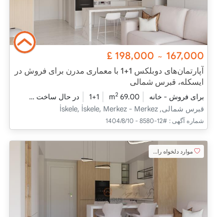
£
198,000
167,000
~
آپارتمان‌های دوبلکس 1+1 با معماری مدرن برای فروش در
ایسکله، قبرس شمالی
2
برای فروش - خانه
69.00 m
1+1
در حال ساخت
2025 - دسامبر تحویل
قبرس شمالی, İskele, İskele, Merkez - Merkez
شماره آگهی :
#12-8580 - 1404/8/10
موارد دلخواه را اضافه کنید