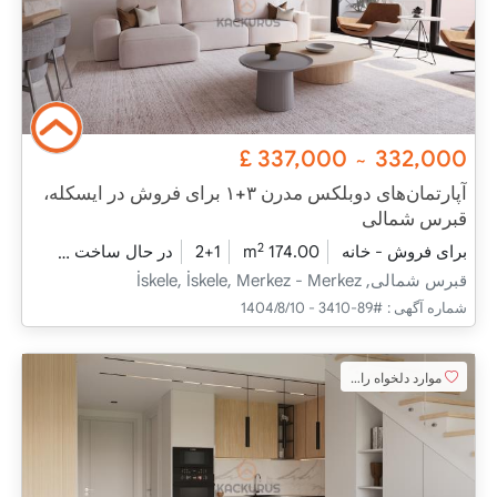
£
337,000
332,000
~
آپارتمان‌های دوبلکس مدرن ۳+۱ برای فروش در ایسکله،
قبرس شمالی
2
برای فروش - خانه
174.00 m
2+1
در حال ساخت
2025 - دسامبر تحویل
قبرس شمالی, İskele, İskele, Merkez - Merkez
شماره آگهی :
#89-3410 - 1404/8/10
موارد دلخواه را اضافه کنید