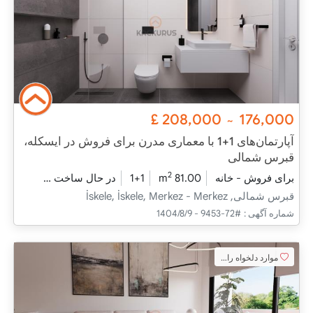
£
208,000
176,000
~
آپارتمان‌های 1+1 با معماری مدرن برای فروش در ایسکله،
قبرس شمالی
2
برای فروش - خانه
81.00 m
1+1
در حال ساخت
2025 - دسامبر تحویل
قبرس شمالی, İskele, İskele, Merkez - Merkez
شماره آگهی :
#72-9453 - 1404/8/9
موارد دلخواه را اضافه کنید