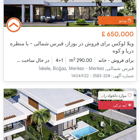
ویدیو
£
650,000
ویلا لوکس برای فروش در بوزاز، قبرس شمالی - با منظره
دریا و کوه
2
برای فروش - خانه
290.00 m
4+1
در حال ساخت
2026 - شومینه تحویل
قبرس شمالی, İskele, Boğaz, Merkez - Merkez
شماره آگهی :
#32-3583 - 1404/1/22
موارد دلخواه را اضافه کنید
لپه ترکی