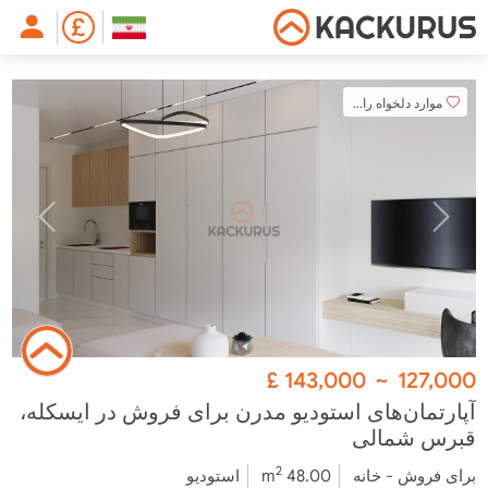
موارد دلخواه را اضافه کنید
£
143,000
~
127,000
آپارتمان‌های استودیو مدرن برای فروش در ایسکله،
قبرس شمالی
2
برای فروش - خانه
48.00 m
استودیو