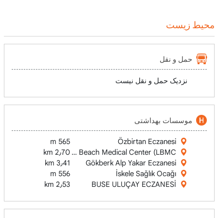
محیط زیست
حمل و نقل
نزدیک حمل و نقل نیست
موسسات بهداشتی
565 m
Özbirtan Eczanesi
Long Beach Medical Center (LBMC)
2٫70 km
3٫41 km
Gökberk Alp Yakar Eczanesi
556 m
İskele Sağlık Ocağı
2٫53 km
BUSE ULUÇAY ECZANESİ