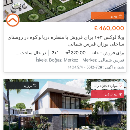
ویدیو
£
460,000
ویلا لوکس ۳+۱ برای فروش با منظره دریا و کوه در روستای
ساحلی بوزاز، قبرس شمالی
2
برای فروش - خانه
320.00 m
3+1
در حال ساخت
2026 - شومینه تحویل
قبرس شمالی, İskele, Boğaz, Merkez - Merkez
شماره آگهی :
#72-5512 - 1404/2/4
موارد دلخواه را اضافه کنید
پروژه
لپه ترکی