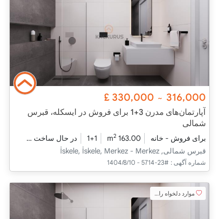
£
330,000
316,000
~
آپارتمان‌های مدرن 3+1 برای فروش در ایسکله، قبرس
شمالی
2
برای فروش - خانه
163.00 m
1+1
در حال ساخت
2025 - دسامبر تحویل
قبرس شمالی, İskele, İskele, Merkez - Merkez
شماره آگهی :
#23-5714 - 1404/8/10
موارد دلخواه را اضافه کنید