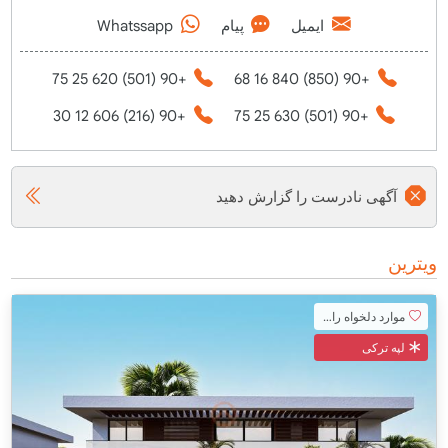
ایمیل
پیام
Whatssapp
+90 (501) 620 25 75
+90 (850) 840 16 68
+90 (216) 606 12 30
+90 (501) 630 25 75
آگهی نادرست را گزارش دهید
ویترین
موارد دلخواه را اضافه کنید
لپه ترکی