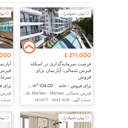
موارد دلخواه را اضافه کنید
موارد 
,000
£
211,000
فرصت سرمایه‌گذاری در اسکله
قبرس شمالی: آپارتمان برای
قبرس 
فروش
سرمایه
2
برای فروش - خانه
104.00 m
3+1
در حال 
برای ف
قبرس شمالی, İskele, İskele, Merkez - Merkez
شماره آگهی :
#40-5449 - 1404/1/7
شماره آ
موارد دلخواه را اضافه کنید
موارد 