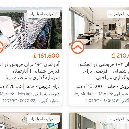
دلخواه را اضافه کنید
موارد دلخواه را اضافه کنید
£
161,500
£
210
آپارتمان ۳+۱ فروشی در اسکله،
آپارتمان ۲+۱ برای فروش در
شمالی – فرصتی برای
قبرس شمالی | آپارتمان
‌گذاری و راحتی
سرمایه‌گذاری با منظره دریا
2
2
ساخت
روش - خانه
2026 - فوریه تحویل
104.00 m
3+1
طبقه 8
در حال ساخت
برای فروش - خانه
2026 - ژوئن تحویل
78.00 m
قبرس شمالی, İskele, İskele, Merkez - Merkez
گهی :
#32-1843 - 1404/1/7
شماره آگهی :
#22-5070 - 1404/1/7
دلخواه را اضافه کنید
موارد دلخواه را اضافه کنید