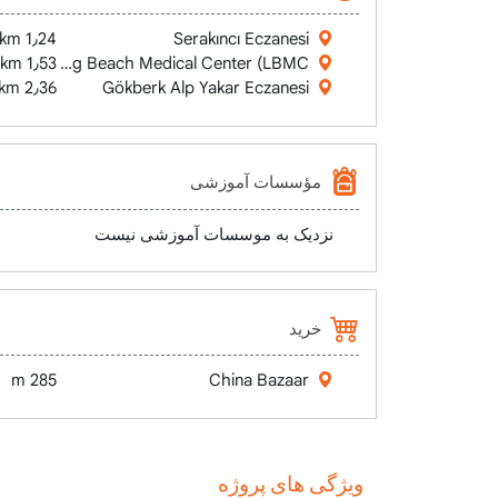
1٫24 km
Serakıncı Eczanesi
1٫53 km
Long Beach Medical Center (LBMC)
2٫36 km
Gökberk Alp Yakar Eczanesi
مؤسسات آموزشی
نزدیک به موسسات آموزشی نیست
خرید
285 m
China Bazaar
ویژگی های پروژه