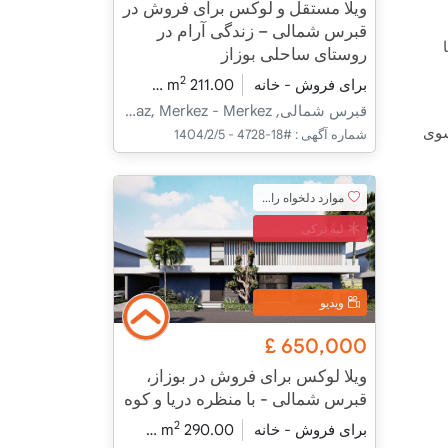
ویلا مستقل و لوکس برای فروش در
قبرس شمالی – زندگی آرام در
روستای ساحلی بوزاز
2
برای فروش - خانه
211.00 m
3+1
در حال ساخت
قبرس شمالی, İskele, Boğaz, Merkez - Merkez
سوی
شماره آگهی :
#18-4728 - 1404/2/5
موارد دلخواه را اضافه کنید
لپه ترکی
ویدیو
£
650,000
ویلا لوکس برای فروش در بوزاز،
قبرس شمالی - با منظره دریا و کوه
2
برای فروش - خانه
290.00 m
4+1
در حال ساخت