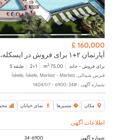
£
160,000
آپارتمان ۲+۱ برای فروش در ایسکله، قبرس شمالی – فرصت سرمایه گذاری
2
برای فروش - خانه
75.00 m
2+1
طبقه 5
قبرس شمالی, İskele, İskele, Merkez - Merkez
شماره آگهی :
#34-6900 - 1404/1/7
مکان
مسیرها
نمای خیابان
محی
اطلاعات آگهی
شماره آگهی
34-6900