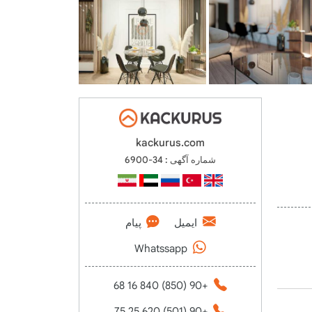
kackurus.com
شماره آگهی : 34-6900
ایمیل
پیام
Whatssapp
+90 (850) 840 16 68
+90 (501) 620 25 75