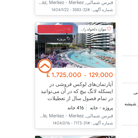
قبرس شمالی, İskele, Boğaz, Merkez - Merkez
شماره آگهی :
#32-3583 - 1404/1/22
موارد دلخواه را اضافه کنید
کمپین
پروژه
£
1,725,000
129,000
~
آپارتمان‌های لوکس فروشی در
ایسکله لانگ بیچ که در آن می‌توانید
ی
در تمام فصول سال از تعطیلات
 شیشه
لذت ببرید
پروژه - خانه
416 خانه
قبرس شمالی, İskele, İskele, Merkez - Merkez
شماره آگهی :
#31-7173 - 1404/2/16