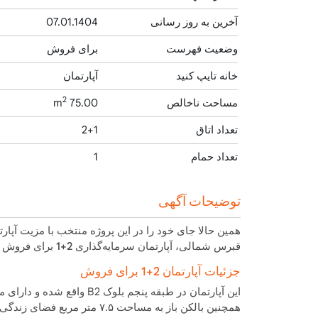
آخرین به روز رسانی
07.01.1404
وضعیت فهرست
برای فروش
خانه تایپ کنید
آپارتمان
2
مساحت ناخالص
75.00 m
تعداد اتاق
2+1
تعداد حمام
1
توضیحات آگهی
همین حالا جای خود را در این پروژه منتخب با مزیت
آپار
قبرس شمالی،
آپارتمان سرمایه‌گذاری 2+1 برای فروش
ش
جزئیات آپارتمان 2+1 برای فروش
این آپارتمان در طبقه پنجم بلوک B2 واقع شده و دارای مساحت ناخالص ۷۵ متر مربع است که شامل
همچنین بالکن باز به مساحت ۷.۵ متر مربع فضای زندگی گسترده‌ای را فراهم می‌کند.