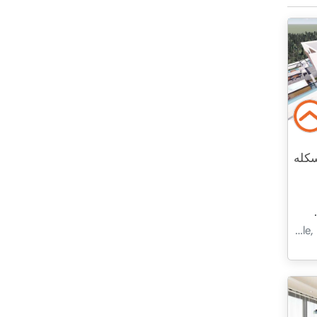
 اسکله
2+1
طبقه 7
در حال ساخت
2026 - ژوئن تحویل
طبقه 6
قبرس شمالی, İskele, İskele, Merkez - Merkez