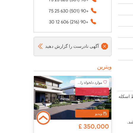
+90 (501) 630 25 75
+90 (216) 606 12 30
آگهی نادرست را گزارش دهید
ویترین
موارد دلخواه را اضافه کنید
لپه ترکی
ط اسکله
ویدیو
د.
£
350,000