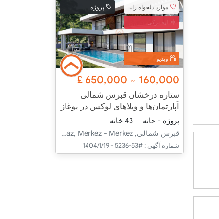
موارد دلخواه را اضافه کنید
پروژه
لپه ترکی
ویدیو
£
650,000
160,000
~
ستاره درخشان قبرس شمالی
آپارتمان‌ها و ویلاهای لوکس در بوغاز
پروژه - خانه
43 خانه
قبرس شمالی, İskele, Boğaz, Merkez - Merkez
شماره آگهی :
#53-5236 - 1404/1/19