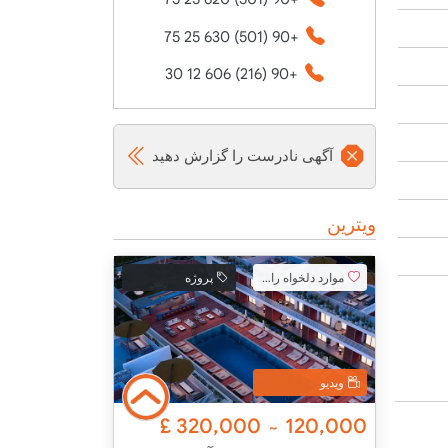
+90 (501) 630 25 75
+90 (216) 606 12 30
آگهی نادرست را گزارش دهید
ویترین
موارد دلخواه را اضافه کنید
پروژه
ویدیو
£
320,000
120,000
~