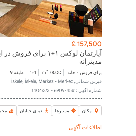
£
157,500
آپارتمان لوکس ۱+۱ برا
مدیترانه
2
برای فروش - خانه
78.00 m
1+1
طبقه 9
قبرس شمالی, İskele, İskele, Merkez - Merkez
شماره آگهی :
#45-6909 - 1404/3/3
مکان
مسیرها
نمای خیابان
محی
اطلاعات آگهی