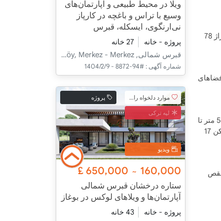
ویلا در محیط طبیعی و آپارتمان‌های
وسیع با تراس و باغچه در کارپاز
نی‌ارنگوی، ایسکله، قبرس
در سایت لوکسی که با زیبایی و منظره فوق‌العاده ساحل معروف لانگ بیچ اسکله تلفیق شده است، آپارتمان ما در طبقه نهم با متراژ 78
پروژه - خانه
27 خانه
قبرس شمالی, İskele, Yeni Erenköy, Merkez - Merkez
شماره آگهی :
#94-8872 - 1404/2/9
فضاهای
موارد دلخواه را اضافه کنید
پروژه
لپه ترکی
این سایت لوکس با معماری منحصر به فرد و موقعیت خاص که از هر واحد آپارتمان، نمای بی‌نظیری به دریای مدیترانه دارد، تنها 550 متر تا
ساحل لانگ بیچ، بلندترین و محبوب‌ترین ساحل جزیره با شن‌های طلایی و آب‌های شفاف فاصله دارد. آپارتمان فروشی ما دارای بالکن 17
ویدیو
£
650,000
160,000
~
‌نقص
ستاره درخشان قبرس شمالی
آپارتمان‌ها و ویلاهای لوکس در بوغاز
پروژه - خانه
43 خانه