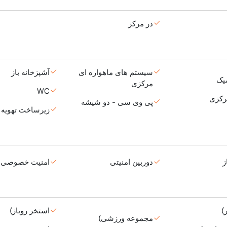
در مرکز
سیستم های ماهواره ای
آشپزخانه باز
یک
مرکزی
WC
رکزی
پی وی سی - دو شیشه
زیرساخت تهویه 
ز
دوربین امنیتی
امنیت خصوصی
)
استخر روباز)
مجموعه ورزشی)