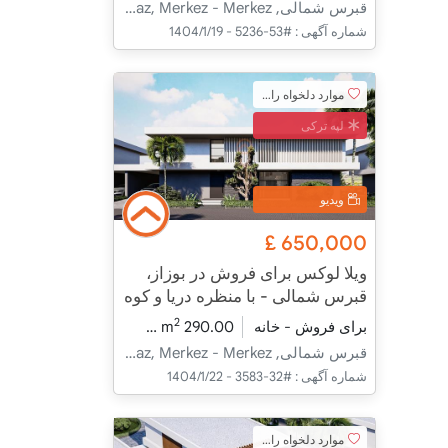
قبرس شمالی, İskele, Boğaz, Merkez - Merkez
شماره آگهی :
#53-5236 - 1404/1/19
موارد دلخواه را اضافه کنید
لپه ترکی
ویدیو
£
650,000
ویلا لوکس برای فروش در بوزاز،
قبرس شمالی - با منظره دریا و کوه
2
برای فروش - خانه
290.00 m
4+1
در حال ساخت
قبرس شمالی, İskele, Boğaz, Merkez - Merkez
شماره آگهی :
#32-3583 - 1404/1/22
موارد دلخواه را اضافه کنید