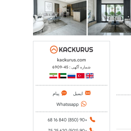
kackurus.com
شماره آگهی : 45-6909
ایمیل
پیام
Whatssapp
+90 (850) 840 16 68
+90 (501) 620 25 75