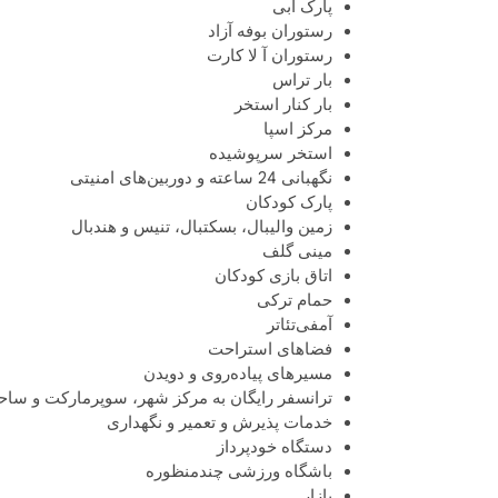
پارک آبی
رستوران بوفه آزاد
رستوران آ لا کارت
بار تراس
بار کنار استخر
مرکز اسپا
استخر سرپوشیده
نگهبانی 24 ساعته و دوربین‌های امنیتی
پارک کودکان
زمین والیبال، بسکتبال، تنیس و هندبال
مینی گلف
اتاق بازی کودکان
حمام ترکی
آمفی‌تئاتر
فضاهای استراحت
مسیرهای پیاده‌روی و دویدن
ترانسفر رایگان به مرکز شهر، سوپرمارکت و ساح
خدمات پذیرش و تعمیر و نگهداری
دستگاه خودپرداز
باشگاه ورزشی چندمنظوره
بازار