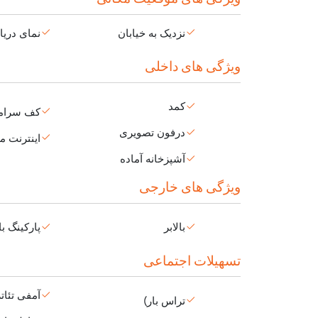
نزدیک به خیابان
نمای دریا
ویژگی های داخلی
کمد
کف سرام
درفون تصویری
اینترنت م
آشپزخانه آماده
ویژگی های خارجی
بالابر
پارکینگ با
تسهیلات اجتماعی
آمفی تئاتر
تراس بار)