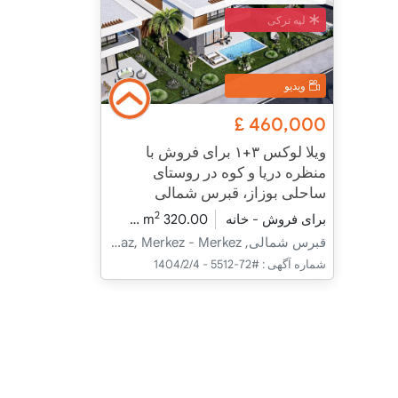
لپه ترکی
ویدیو
£
460,000
ویلا لوکس ۳+۱ برای فروش با
منظره دریا و کوه در روستای
ساحلی بوزاز، قبرس شمالی
2
برای فروش - خانه
320.00 m
3+1
در حال ساخت
قبرس شمالی, İskele, Boğaz, Merkez - Merkez
شماره آگهی :
#72-5512 - 1404/2/4