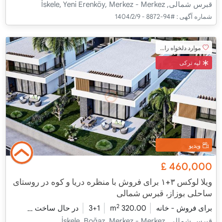
قبرس شمالی, İskele, Yeni Erenköy, Merkez - Merkez
شماره آگهی :
#94-8872 - 1404/2/9
موارد دلخواه را اضافه کنید
لپه ترکی
ویدیو
£
460,000
ویلا لوکس ۳+۱ برای فروش با منظره دریا و کوه در روستای
ساحلی بوزاز، قبرس شمالی
2
برای فروش - خانه
320.00 m
3+1
در حال ساخت
2026 - شومینه تحویل
قبرس شمالی, İskele, Boğaz, Merkez - Merkez