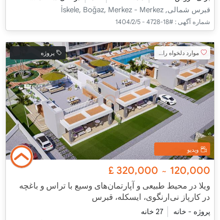
قبرس شمالی, İskele, Boğaz, Merkez - Merkez
شماره آگهی :
#18-4728 - 1404/2/5
موارد دلخواه را اضافه کنید
پروژه
ویدیو
£
320,000
120,000
~
ویلا در محیط طبیعی و آپارتمان‌های وسیع با تراس و باغچه
در کارپاز نی‌ارنگوی، ایسکله، قبرس
پروژه - خانه
27 خانه