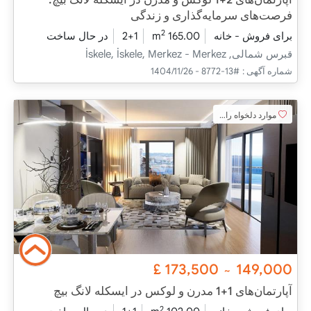
فرصت‌های سرمایه‌گذاری و زندگی
2
برای فروش - خانه
165.00 m
2+1
در حال ساخت
قبرس شمالی, İskele, İskele, Merkez - Merkez
شماره آگهی :
#13-8772 - 1404/11/26
موارد دلخواه را اضافه کنید
£
173,500
149,000
~
آپارتمان‌های 1+1 مدرن و لوکس در ایسکله لانگ بیچ
2