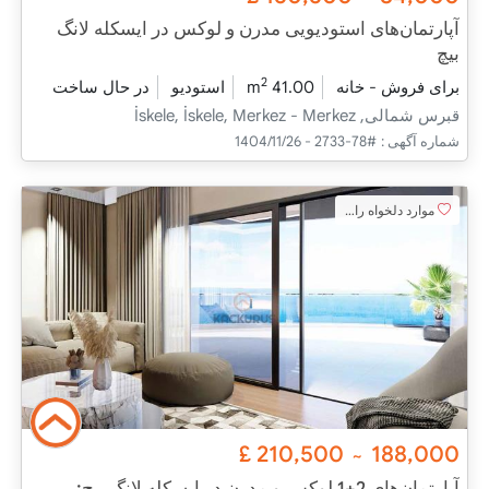
آپارتمان‌های استودیویی مدرن و لوکس در ایسکله لانگ
بیچ
2
برای فروش - خانه
41.00 m
استودیو
در حال ساخت
قبرس شمالی, İskele, İskele, Merkez - Merkez
شماره آگهی :
#78-2733 - 1404/11/26
موارد دلخواه را اضافه کنید
£
210,500
188,000
~
آپارتمان‌های 2+1 لوکس و مدرن در ایسکله لانگ بیچ: