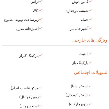
کابین دوش
تراس
شیشه دوجداره
WC
حمام
زیرساخت تهویه مطبوع
آشپزخانه باز
آشپزخانه مدرن
ویژگی های خارجی
امنیت
پارکینگ گاراژ
پارکینگ باز
تسهیلات اجتماعی
استخر شنا)
مرکز تناسب اندام)
استخر کودکان)
زمین فوتبال)
سوپرمارکت)
استخر روباز)