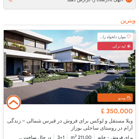
ویترین
موارد دلخواه را اضافه کنید
لپه ترکی
ویدیو
£
350,000
ویلا مستقل و لوکس برای فروش در قبرس شمالی – زندگی
آرام در روستای ساحلی بوزاز
2
برای فروش - خانه
211.00 m
3+1
در حال ساخت
2026 - شومینه تحویل