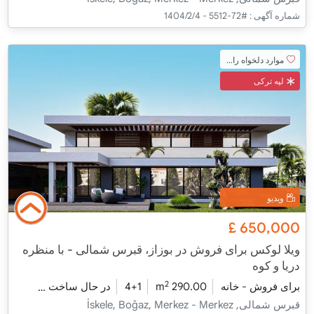
شماره آگهی :
#72-5512 - 1404/2/4
موارد دلخواه را اضافه کنید
لپه ترکی
ویدیو
£
650,000
ویلا لوکس برای فروش در بوزاز، قبرس شمالی - با منظره
دریا و کوه
2
برای فروش - خانه
290.00 m
4+1
در حال ساخت
2026 - شومینه تحویل
قبرس شمالی, İskele, Boğaz, Merkez - Merkez