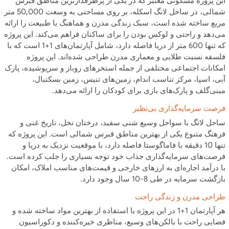
این پروژه مسکونی معتبر که در یکی از پرطرفدارترین مناطق قبرس
شمالی، در ساحل لانگ اسکله، بر روی مساحتی به وسعت 50,000 متر
مربع ساخته شده است، سبک زندگی مدرن و هماهنگ با طبیعت را ارائه
می‌دهد و راحتی و لوکس بودن را برای ساکنان فراهم می‌کند. این پروژه
که تنها 600 متر از دریا فاصله دارد، شامل آپارتمان‌های 1+1 است که با
فلسفه نسبت طلایی و معماری مدرن طراحی شده‌اند. این پروژه
امکانات اجتماعی مختلفی از جمله استخرهای روباز و سرپوشیده، پارک
آبی، اسپا، مرکز تناسب اندام، زمین‌های تنیس، زمین بسکتبال،
مینی‌گلف و پارک‌های بازی برای کودکان را ارائه می‌دهد.
فرصت سرمایه‌گذاری بی‌نظیر
ساحل لانگ با سواحل وسیع شنی سفید، درختان نخل، تاریخ غنی و
فرهنگ متنوع یکی از بهترین مناطق قبرس شمالی است. این پروژه که
تنها 10 دقیقه با فاماگوستا فاصله دارد، با موقعیت نزدیک به دریا و
فرصت‌های سرمایه‌گذاری جذاب خود توجه بسیاری را جلب کرده است.
با درآمد اجاره‌ای به ارزهای خارجی و قیمت‌های مناسب املاک، امکان
بازگشت سرمایه در طی 8-10 سال وجود دارد.
طراحی مدرن و زندگی راحت
هر آپارتمان 1+1 در این پروژه با استفاده از بهترین مواد ساخته شده و
فضایی راحت با بالکن‌های وسیع، مناظری خیره‌کننده و دکوراسیون