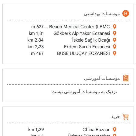
موسسات بهداشتی
627 m
Long Beach Medical Center (LBMC)
1٫31 km
Gökberk Alp Yakar Eczanesi
2٫34 km
İskele Sağlık Ocağı
2٫23 km
Erdem Sururi Eczanesi
467 m
BUSE ULUÇAY ECZANESİ
مؤسسات آموزشی
نزدیک به موسسات آموزشی نیست
خرید
1٫29 km
China Bazaar