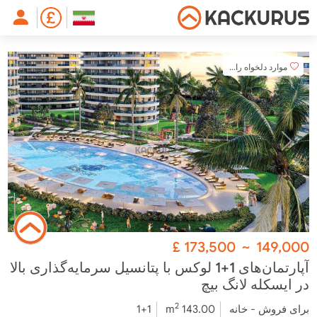
موارد دلخواه را اضافه کنید
£
173,500
~
149,000
آپارتمان‌های 1+1 لوکس با پتانسیل سرمایه‌گذاری بالا
در ایسکله لانگ بیچ
2
برای فروش - خانه
143.00 m
1+1