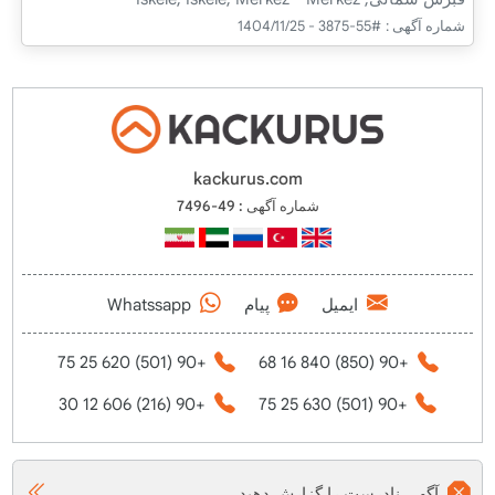
شماره آگهی :
#55-3875 - 1404/11/25
kackurus.com
شماره آگهی : 49-7496
ایمیل
پیام
Whatssapp
+90 (501) 620 25 75
+90 (850) 840 16 68
+90 (216) 606 12 30
+90 (501) 630 25 75
آگهی نادرست را گزارش دهید