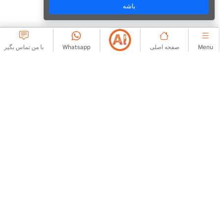
باشه
Menu
صفحه اصلی
Whatsapp
با من تماس بگیر
شرکتی
با ما تماس بگیرید
توافقنامه عضویت
درباره ما
قوانین انتشار آگهی
تبلیغ
خط مشی KVKK
اطلاعیه حقوقی
متن شفاف سازی KVKK
شرایط استفاده
فرم درخواست KVKK
متن شفاف سازی
متن رضایت
خط مشی کوکی
بیایید با هم کار کنیم