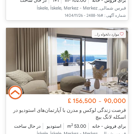
برای فروش - خانه
102.00 m
1+1
در حال ساخت
قبرس شمالی, İskele, İskele, Merkez - Merkez
شماره آگهی :
#16-2488 - 1404/11/26
موارد دلخواه را اضافه کنید
£
156,500
90,000
~
فرصت زندگی لوکس و مدرن با آپارتمان‌های استودیو در
اسکله لانگ بیچ
2
برای فروش - خانه
53.00 m
استودیو
در حال ساخت
قبرس شمالی, İskele, İskele, Merkez - Merkez