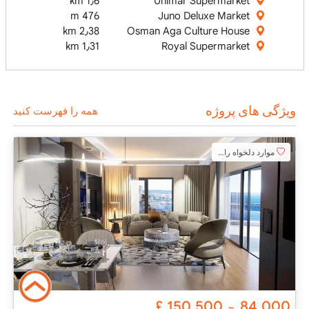
1٫6 km
Ünimar Süpermarket
476 m
Juno Deluxe Market
2٫38 km
Osman Aga Culture House
1٫31 km
Royal Supermarket
ویژگی های پروژه
همه را فهرست کنید
موارد دلخواه را اضافه کنید
£
150,500
84,000
~