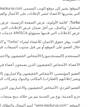
الموقع:
التي يشتريها الأعضاء لنشر الإعلانات على الأعمال والعمليات المحد
Turbo:
"قائمة الأولوية، عرض الصفحة الرئيسية، عرض ا
استثمار" وبالمثل، من أجل ضمان عرض الإعلانات التي أد
عرض الإعلانات التي قدمها مسؤولو ANFECA خدمات ANFECA الإعلانية للعضو مع الميزات والرسوم المعلنة.
العدد:
خلال العضو على الموقع أو من قبل مندوب المبيعات. قيم
المستخدم (المستخدمون):
الأشخاص الحقيقيون والاعتبا
الأعضاء:
الأشخاص الحقيقيون الذين يصبحون أعضاء في ال
العضو المؤسسي:
الأشخاص الحقيقيون والاعتباريون (ال
ونشر إعلاناتهم (العقارات) المكاتب والبنوك وشركات البناء
العضو الفردي:
الأشخاص الحقيقيون والاعتباريون الذين
حزم الخدمة:
نوع من الخدمة يتم من خلاله دمج منتجات وخدمات "Turbo" المتنوعة بواسطة ANFECA وتقديمها ل
الموقع: