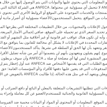
 المعلومات التي يحتوي عليها والبوابات التي يتم الوصول إليها من خلال ه
الخدمات أو المنتجات أو الخاصة بها تقر وتعلن أن ANFECA ل
ة عن المعلومات والمنتجات والخدمات الموجودة على الموقع أو الروابط الأخرى التي 
سات من المواقع. يتحمل المستخدمون/الأعضاء مسؤولية أي أضرار مادية أو 
ل الإعلانات والمحتويات، من خلال التطبيقات المختلفة التي يطرحها الموق
 تحديد السعر الذي تم تحميله على الموقع، صافي إجمالي الأمتار المربعة
 وأنه لن تكون هناك عواقب غير قانونية أو غير أخلاقية مثل التشهير أو القذ
رات المحددة في الإعلانات لا يشكل أي مخالفة للقانون بما يتوافق مع ال
وتقر وتتعهد بأن لها الحق أو السلطة في نشرها. يتأكد المستخدمون/الأعضا
 إنهم يقبلون ويتعهدون بأنهم لن يتضمنوا أي أمر من شأنه تضليل الأفراد
بما في ذلك حقوقهم الفكرية، وأن محتويات الإعلا
مدفوعات التي قد يتعين عليها دفعها للأفراد و/أو المؤسسات العامة؛ ح
لإجراءات التي تتطلبها التشريعات المتعلقة بالمعلن أو البائع أو دافع الضرائب
 المسؤولية القانونية والجنائية للمستخدم/العضو عن كل معاملة وإجراء ينف
أية معلومات يقدمها إلى الموقع. المعلومات أو المحتوى أو المواد أو البيانات محمية ض