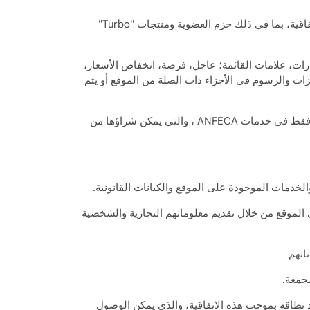
يشير إلى موقع الويب المسمى www.kackurus.com، التابع لـ ANFECA. الخدمة/الخدمات: حقوق الأعضاء ضمن هذه الاتفاقية، بما في ذلك حزم العضوية ومنتجات "Turbo"
رات، علامات القائمة؛ عاجل، فرصة، انخفاض الأسعار،
زات والرسوم في الأجزاء ذات الصلة من الموقع أو يتم
يوفر حقوق الائتمان للأعضاء لشراء "Turbo" و"الخدمات" و"حزم الخدمات" المقدمة من ANFECA، والتي يمكن استخدامها فقط في خدمات ANFECA ، والتي يمكن شراؤها من
خدمات الموجودة على الموقع والكيانات القانونية.
 الموقع من خلال تقديم معلوماتهم التجارية والشخصية
اتهم
الإلكتروني الذي تقدم فيه ANFECA خدماتها، والذي يتم تحديد نطاقه بموجب هذه الاتفاقية، والذي يمكن الوصول