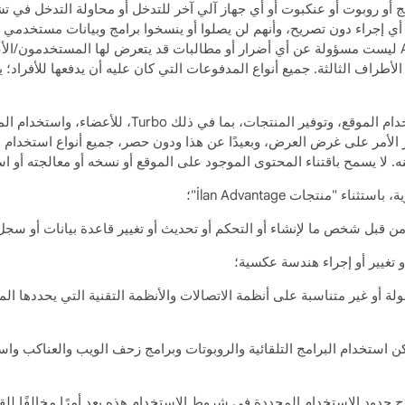
ج أو روبوت أو عنكبوت أو أي جهاز آلي آخر للتدخل أو محاولة التدخل في ت
وا أي إجراء دون تصريح، وأنهم لن يصلوا أو ينسخوا برامج وبيانات مستخدمي 
غرض. يقبل المستخدمون/الأعضاء ويعلنون أن ANFECA ليست مسؤولة عن أي أضرار أو مطالبات قد يتعرض
مة و/أو الأطراف الثالثة. جميع أنواع المدفوعات التي كان عليه أن يدفعها للأف
تتضمن ANFECA، بشرط دفع الرسوم ذات الصلة، استخدام 
 الأمر على غرض العرض، وبعيدًا عن هذا ودون حصر، جميع أنواع استخدام 
 لا يسمح باقتناء المحتوى الموجود على الموقع أو نسخه أو معالجته أو است
 "منتجات İlan Advantage"؛
 قبل شخص ما لإنشاء أو التحكم أو تحديث أو تغيير قاعدة بيانات أو سجل
 تغيير أو إجراء هندسة عكسية؛
ة أو غير متناسبة على أنظمة الاتصالات والأنظمة التقنية التي يحددها المو
لحصول على إذن كتابي مسبق من ANFECA، يمكن استخدام البرامج التلقائية والروبوتات وبرامج زحف ا
 حدود الاستخدام المحددة في شروط الاستخدام هذه يعد أمرًا مخالفًا لل