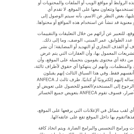
ذه الروابط أو مواقع الويب أو الملفات والمحتويات أو
ا تتحمل أي مسؤولية عن محتواها. ANFECA هي الشركة الثالثة التي تستخدمها وتتعاون معها على الموقع. لا تقدم أي
تحتوي عليها، بغض النظر عن الاسم، بأنه سيتم الوصول إلى
معنوية قد تنشأ عن استخدام هذه المواقع أو محتواها.
ع، للتعبير عن آرائهم من خلال التعليقات والتقييمات
، عدد الطوابق، عمر المبنى، الوصف، وما إلى ذلك.
ف أو القذف التجاري أو التهديد أو المضايقة؛ أن نشر
تشريعات المعمول بها، وأن العقارات التي يتم عرض
ء من دقة أي محتوى يقومون بتحميله على الموقع، وأن
 والمنظمات، وأنهم لن ينتهكوا أي حقوق لأطراف ثالثة،
ن والصور المنشورة ليس لها أي مصلحة أو صلة بـ ANFECA وأن سوف يربطون أنفسهم فقط. وفي هذا السياق الثالث إنهم يقبلون
ويعلنون ويتعهدون بأنهم سينفذون بشكل كامل وكامل جميع الطلبات التي قد يقدمها الأشخاص ضد ANFECA عند أول إخطار يتم إرساله إليهم إلكترونيًا أو كتابيًا. طرف ثالث لـ ANFECA
ق الرجوع إلى المستخدم/العضو للحصول على تعويض أو
غرامات إدارية/قضائية محفوظ. يقبل المستخدم/العضو ويعلن ويتعهد أنه في مثل هذه الحالة، إذا طالبت ANFECA بالتعويض عن الأضرار، فسوف تقوم ANFECA بتعويض جميع الخسائر
 أو أي لقب مماثل في الإعلانات التي يرفعها على الموقع،
ذها/تقوم بها داخل الموقع تقع على عاتقه/لها.
د الفيروسات وبرامج التجسس والبرامج الضارة. ويتم اتخاذ كافة