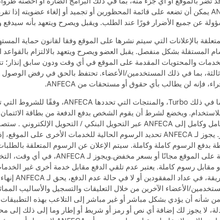
قد تضر بالموقع أو أي جزء منه، بما في ذلك البرامج الضارة أو أحصنة طروادة
ص الإعلانات.2.6. يحق لـ ANFECA تغيير الخدمات والمحتويات المقدمة على الموقع في أي وقت ودون
ثالثة، بما في ذلك المستخدمين/الأعضاء. تحتفظ بالحق في رفض الوصول 
لاستخدام. ويخضع لشرط أن يقوم الشخص بدفع الدفعة من بطاقة الائتمان ال
من وسائل الدفع التي تحددها ANFECA، أو أن يدفع بالكامل وكامل إلى ANFECA عبر التح
الدفع المعلنة على الموقع سارية من لحظة إجراء التغيير. يجوز لـ ANFECA تحديد الرسوم الحا
 بدفع الرسوم كاملة وكاملة. سيتم الإعلان عن الرسوم المتعلقة بالطلبا
ذات الصلة بالموقع. تقدم ANFECA دائمًا خدمات 
 مقابل رسوم كاملة. يعتبر عدم تلقي الدفع مقابل خدمة أخرى غير الخدمات ال
مستخدمين/الأعضاء الآخرين من خلال التعليقات والتسجيل والأساليب المماثل
من شأنه أن يؤدي بشكل مباشر أو غير مباشر إلى التلاعب بهذه التطبيقات، 
ة، لا يجوز لك إضافة أي نص أو رمز أو شريط أو إطار وما إلى ذلك إلى محتو