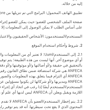
إليه من خلاله.
تطبيق الهاتف المحمول:
البرامج التي تم تنزيلها من App Store وGoogle Play Store للوصول إلى الموقع من الأجهزة المحمولة.
صفحة الملف الشخصي للعضو:
حيث يمكن للعضو إجراء 
على أساس الطلب لا يمكن الوصول إلى المعلومات إلا 
المستخدم/المستخدمون:
الأشخاص الحقيقيون والاعتبار
2. شروط وأحكام استخدام الموقع
2.1. إلى المستخدم/Uuml؛ لا تعتبر
بالتحقيق في حقيقة و/أو أصالتها و/أو موثوقيتها و/أو د
ANFECA أي التزام فيما يتعلق بهذه المعلومات 
ANFECA ومديريها و/أو شركائها لن يكونوا مسؤولين عن هذا الضرر تحت أي ظرف من الظروف والأحكام، ومع علمه بذلك فإنه يقبل أنه/هي يستخدم الموقع.
المستخدم/المستخدم أيضًا إذا رغب في اتخاذ أي إجراء قانو
اللازمة ويقبل ويعلن أن ANFECA ليس لديها أي علم أو مسؤولية أو التزام فيما يتعلق بالالتزامات والإجراءات.
2.2. يتم إخ
المحتوى الذي لا يقع تحت سيطرتها. أنه قد يتم توفير راب