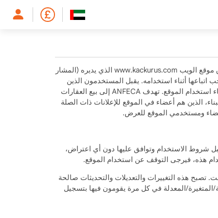
شروط الاستخدام هذه (المشار إليها فيما يلي باسم "شروط الاستخدام".) ANFECA Yazılım ve Danışmanlık Ltd. المحدودة. نطاق موقع الويب www.kackurus.com الذي يديره (المشار
ام التي يجب اتباعها أثناء استخدامه. يقبل المستخدمون الذين
يزورون الموقع والأعضاء الذين تم إبرام اتفاقية العضوية معهم بين ANFECA ويتعهدون بأنهم سيلتزمون بالقواعد الموضحة أدناه أثناء استخدام الموقع. تهدف ANFECA إلى بيع العقارات
اء، الذين هم أعضاء في الموقع للإعلانات ذات الصلة
لأعضاء ومستخدمي الموقع للعرض.
قبل شروط الاستخدام وتوافق عليها دون أي اعتراض،
خدام هذه، فيرجى التوقف عن استخدام الموقع.
 وقت. تصبح هذه التغييرات والتعديلات والتحديثات صالحة
ة/المتغيرة/المعدلة في كل مرة يقومون فيها بتسجيل