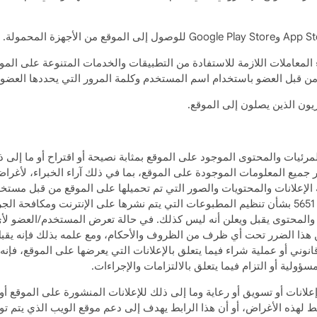
المعاملات اللازمة للاستفادة من التطبيقات والخدمات المتنوعة على ال
من قبل العضو باستخدام اسم المستخدم وكلمة المرور التي يحددها العضو
يون الذين يصلون إلى الموقع.
 أي من المعلومات والمرئيات والمحتوى الموجود على الموقع بمثابة نصيحة أو اقتراح أ
قة الإعلانات والمحتويات والصور التي تم تحميلها على الموقع من قبل مست
ANFECA هي شركة استضافة ضمن نطاق القانون رقم 5651 بشأن تنظيم المطبوعات التي يتم نشرها على ا
والصور والمحتوى يقبل ويعلن أنه ليس كذلك. في حالة تعرض المستخدم/العضو
ني أو عملية شراء فيما يتعلق بالإعلانات التي يعرضها على الموقع، فإنه ملز
طار المستخدم/العضو بأن ANFECA لا تقدم إعلانات أو تسويق أو رعاية وما إلى ذلك للإعلانات المنشورة
ط لهذه الأغراض، أو أن هذا الرابط يهدف إلى دعم موقع الويب الذي يتم توج