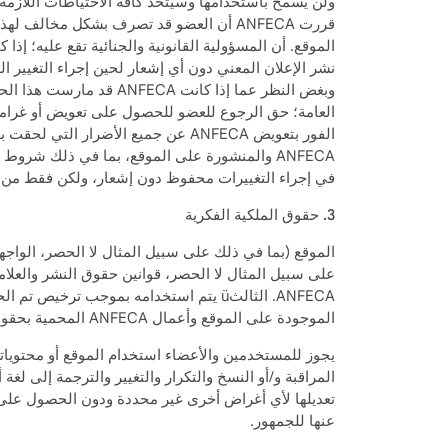
وبغض النظر عما إذا كان
في إجراء التغييرات محفوظ دون إشعار، ولكن فقط من خ
3. حقوق الملكية الفكرية
الموجودة على الموقع وأعمال ANFECA المحمية بحقوق الطبع والنشر. ولا تسمح ANFECA بإتاحتها للأفراد.
المراقبة و/أو النسخ والتكرار والتغيير والترجمة إلى لغة
عنها للجمهور.