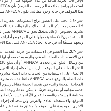
الإجراءات اللازمة للتأكد من عدم احتوائها على أي مواد 
هذا الموقف في حالة وجود مطالبة، تكون ANFECA مسؤولة عن جميع الأضرار فورًا عند الطلب. ويقبل ويصرح ويتعهد بأنه سيدفع ولن يطلب أي استرداد من ANFECA.
نشرها بخصو
المستخدمون/الأعضاء بتحميلها على الموقع مع أطراف 
ويتعهد مسبقًا أنه في حالة اتخاذ ANFECA لمثل هذا الإجراء، فإنه لن يطالب بأي حقوق أو مستحقات من ANFECA.
في الأقسام ذات الصلة بالموقع، والرسوم تخصه أو لها ل
الأعضاء على الاستفادة من الخدمات ذات الصلة مشروطة
المجانية المعنية والبدء في تقديم الخدمة مقابل رسوم أو
مختلفة للمستخدم/العضو لتقديم الآراء وتقرير الأداء لل
الموقع، والاستخدام العادي والعرض ولن تتخذ أي إجراء 
الأخرى الموجودة على الموقع و/أو خلق منافسة غير عادل