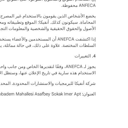
ANFECA محفوظة.
المحاماة. سيكونون كذلك. أنفيكا؛ الموقع وتطبيقاته ومح
الأصول والحقوق الحقيقية والشخصية والمعلومات التجار
إذا اكتشفت ANEFCA أن المستخدمين وا
السلطات المختصة. علاوة على ذلك، في حالة مماثلة، يجوز لـ ANFECA اتخاذ أي إجراء تراه ضروريًا. كما يحق لها اتخاذ الاحتياطات اللازمة و
4. التغييرات
يجوز لـ ANEFCA، وفقًا لتقديرها الخاص و
الاستخدام هذه سارية في تاريخ الإعلان عنها، وستظل الأ
شركة أنفيكا للبرمجيات والاستشارات المحدودة. المحدو
العنوان:
Acıbadem Mahallesi Asafbey Sokak Imer Apt. رقم: 7/أ كاديكوي/اسطنبول