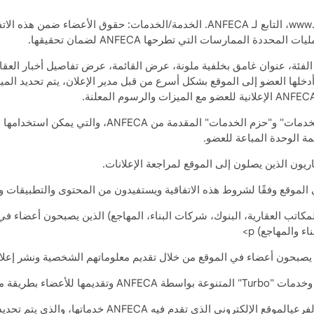
دة الممارسات التي تطرحها ANFECA لضمان تحقيقها.
لفئة، عنوان غامق بخلفية ملونة، عرض القائمة، عرض تفاصيل أخبار العقا
خلها العضو إلى الموقع بشكل أسرع من قبل مدير الإعلان، يتم تحديد المي
ة الوحدة المباعة للعضو.
ريون الذين يصلون إلى الموقع لمراجعة الإعلانات.
موقع وفقًا لشروط هذه الاتفاقية ويستفيدون من المحتوى والتطبيقات وال
مكاتب العقارية، البنوك، شركات البناء، المهاجع) الذين يصبحون أعضاء في
 والمهاجع) p>
 يصبحون أعضاء في الموقع من خلال تقديم معلوماتهم الشخصية ونشر إعلان
لأعضاء بطريقة مجمعة.
“www.kackurus.com” اسم المجال والنطاق الفرعيالموقع 