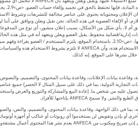
ولن يسمح باستخدامها وسيتخذ كافة الاحتياطات الل
قررت ANFECA
ت ANFECA قد مارست هذا الحق أم لا، بأي شكل من الأشكال، بسبب إعلان منشور، أي نوع من 
الفور بتعويض ANFECA عن جميع الأضرار التي لحقت بها. <ص>2.10. باستخدام الموقع، يلتزم الم
ANFECA والمنشورة على الموقع، بما في ذلك شروط الاستخدام هذه، وأن ANFECA 
لال نشرها على الموقع. إنه كذلك.
 أخرى أو بإذن وتفويض لن يستخدموا أي روبوتات أو عناكب أو أجهزة أوتوماتيك
تعديلها لأي أغراض أخرى غير محددة ودون الحصول على إذن صريح ومكتوب من 