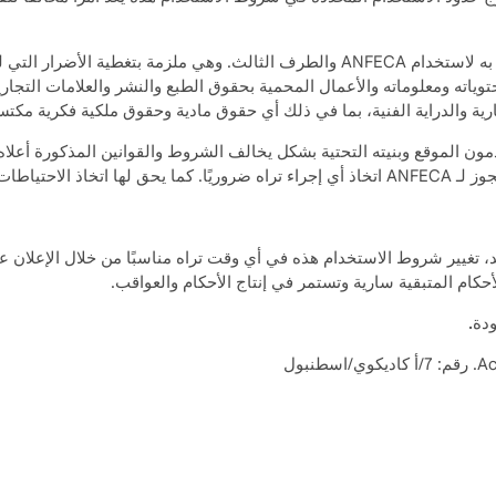
يخضع الأشخاص الذين يقومون بالاستخدام غير المصرح به لاستخدام ANFECA والطرف الث
توياته ومعلوماته والأعمال المحمية بحقوق الطبع والنشر والعلامات التجار
ية والدراية الفنية، بما في ذلك أي حقوق مادية وحقوق ملكية فكرية مكت
لأعضاء يستخدمون الموقع وبنيته التحتية بشكل يخالف الشروط والقوانين المذكورة أ
إلغاء العضويات.
من جانب واحد، تغيير شروط الاستخدام هذه في أي وقت تراه مناسبًا من خلال الإ
حكام المتبقية سارية وتستمر في إنتاج الأحكام والعواقب.
دة.