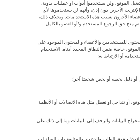
شغيل الموقع، ولن يستخدموا أدوات أو عمليات يدوية.
الإنترنت الآخرين دون إذن، وأنهم لن يستخدموها لأي
 لها المستخدمون/الأعضاء الآخرون بسبب هذه الاستخدامات. وبخلاف ذلك،
راد؛ يتم منح حق الرجوع للمستخدم و/أو العضو بالكامل
الموقع، وتوفير المنتجات، بما في ذلك Turbo، للأعضاء، واستخدام المحتوى للمستخدمين والأعضاء والمحتوى الموجود على
الموقع، خاصة ضمن النطاق المحدد أدناه. الاستخدام
خدامه أو الارتباط به:
 أو دليل يخصه أو يخص شخصًا آخر؛
قع، أو تتداخل أو تعطل مثل هذه الاتصالات أو الأنظمة
لويب والعناكب واستخراج البيانات والزحف إلى البيانات وما إلى ذلك على
قانون؛ حقوق الطلب والدعوى والمتابعة ذات الصلة لدى