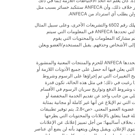
. كان يعلم أنه اتخذ الاحتياطات اللازمة (بما في ذلك
استخدام برامج مكافحة الفيروسات اللازمة) وأن ANFECA يمكن أن تضعه على قائمة المحظورين أو تجميد أو إلغاء عضويته إذا تقرر خلاف ذلك، وأن ANFECA ستتكبد خسائر بسبب مثل
<ص>2.6. يجب على العضو إدراج المعلومات العقارية المتعلقة بالإعلانات التي سيتم نشرها على الموقع وفقا لقانون حماية المستهلك رقم 6502 والتشريعات الأخرى، وعلى سبيل المثال
لا الحصر، يجب ذكر المساحات الإجمالية والصافية للأقسام المستقلة بشكل منفصل. يقبل العضو ويصرح ويتعهد بالالتزام بالقواعد التي تحددها ANFECA في المعلومات التي سيتم
 سابق إنذار؛ تتم مشاركة المعلومات والمحتويات التي يقوم
إلى الأشخاص وحذفهم. يقبل المستخدم/العضو ويعلن
<ص>2.7. يبدأ العضو في الاستفادة من حزمة الخدمة، بما في ذلك Turbo، والمنتجات التي تحددها ANFECA، وفقًا للشروط التي تحددها ANFECA للحزم والمنتجات المعنية والمنشورة
تي يعلن فيها أنه حصل على جميع الأذونات اللازمة أو
ويل البنكي / التحويل الإلكتروني . ستصبح التغييرات التي تم إجراؤها على الرسوم وشروط
لية للخدمات الأخرى على الموقع، إذا رغبت في ذلك؛ في مثل هذه الحالة، تكون قدرة
ت وشروط الدفع وتواريخ سريان الرسوم في الأقسام
متنوعة على الموقع مجانًا أو بسعر مخفض.ويجوز لـ ANFECA، في أي وقت، التخلي من جانب واحد عن تقديم الخدمة المخفضة أو
تي تم الإبلاغ عن أنها غير كاملة أو مجانية بمثابة
خدمة مجانية أو مدفوعة جزئيًا. لا يمكن عدها. وبهذه الطريقة، في عداد المفقودين أو لا في حالة عدم الدفع، يحق لـ ANFECA إنهاء عضوية العضو المعني. <ص>2.8. يتم توفير تطبيقات
ة فيما يتعلق بالإعلانات والمحتويات التي يطرحها
بخلاف أساليبها؛ من أجل تمييز إعلانك عن الإعلانات
ى الإعلان. ويقبل ويعلن ويتعهد بأنه لن يضع أي عناصر