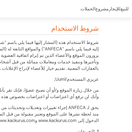
للبيع
للإيجار
مشروع
الحملات
شروط الاستخدام
إليه فيما يلي باسم "ANFECA") 
وتأجيرها وتنفيذ خدمات ومعاملات مماثلة من قبل أشخاص 
بالعقارات المعنية. تقديم خيار للأعضاء لإدراج الإعلا
عزيزي المستخدم/Uuml;
من خلال زيارة الموقع و/أو أن تصبح عضوًا، فإنك تقر 
وأنك لن ترفع أي اعتراضات أو اعتراضات بخصوص هذه الأم
يحق لـ ANFECA إجراء تغييرات وتعديلات و
منذ لحظة نشرها على الموقع وتعتبر مقبولة من قبل الم
الدخول إلى www.kackurus.com وhttps://www.kackurus.com وجميع عناوين أسماء النطاقات التابعة لهم.
1. التعريفات