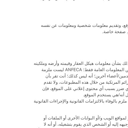
موقع، وتقديم معلومات شخصية ومعلومات عن نفسه
. صفحة خاصة.
و ما إلى ذلك بشأن معلومات هيكل العقار وقيمته وأرضه وملكيته
أو أي موضوع آخر. أنها ليست من هذه الطبيعة؛ يتم توفير جميع المعلومات الموجودة على الموقع، بما في ذلك آراء الخبراء، لأغراض المعلومات العامة فقط؛ ANFECA ليست ملزمة
خدمين/أعضاء آخرين؛ أنه ليس كذلك؛ أنت تقر بأن
لإنترنت ومكافحة الجرائم المرتكبة من خلال هذه المطبوعات، ولا تقدم
 لأي ضرر بسبب أي محتوى إعلاني على الموقع، فإن
م بالوفاء بالالتزامات القانونية والإجراءات القانونية
 على الموقع أو لمواقع الويب و/أو البوابات الأخرى أو الملفات أو
يهه إليه أو الشخص الذي يقوم بتشغيله، أو أنه لا