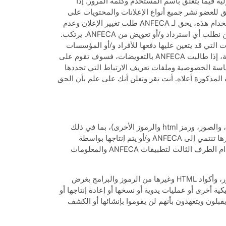
ازمة لمنع الاستيلاء عليها. ويقبل ويعلن ويتعهد بأن ANFECA لا تتحمل أي مسؤولية فيما يتعلق باسم المستخدم وكلمة المرور. إذا
 أن العضو قد تصرف بشكل مخالف لهذه المادة، فإنها تحتفظ بالحق في تجميد وإلغاء حساب العضو. <ص>2.9. يحق للعضو نشر جميع أنواع الإعلانات والمحتويات على
الموقع. أن المسؤولية القانونية والجنائية تقع عليه؛ إذا كان الإعلان ومحتوياته يحتوي على عناصر مخالفة للتشريعات وشروط الاستخدام هذه، يحق لـ ANFECA طلب تغيير الإعلان وعدم
نشر الإعلان المعني دون أي إشعار لحين إجراء التغيير اللازم، أو الإلغاء العضوية في هذه الحالة، نحن نقبل ونعلن ونوافق على أننا لن نطلب أي استرداد و/أو تعويض من ANFECA. يرتكب.
المدفوعات التي قد يتعين عليها دفعها للأفراد و/أو المؤسسات
العامة؛ حق الرجوع للعضو للحصول على تعويض أو غرامات إدارية/قضائية محفوظ. يقبل العضو ويعلن ويتعهد أنه في مثل هذه الحالة، إذا طالبت ANFECA بالتعويضات، فسوف تقوم على
ستخدم / العضو بقراءة وفهم سياسة الخصوصية وملفات تعريف الارتباط التي تحددها
لا تلتزم بشروط الاستخدام هذه والسياسات المذكورة أعلاه. أنت تقر وتعلن أنك على علم بأن الحق
الموقع (بما في ذلك على سبيل المثال لا الحصر، الواجهة، وقاعدة بيانات الإعلانات، وقاعدة بيانات المحتوى، والتصميم، والنصوص، والصور، ورمز html والرموز الأخرى)، بما في ذلك
على سبيل المثال لا الحصر، قوانين حقوق النشر والعلامات التجارية الدولية، بما في ذلك على سبيل المثال لا الحصر) جميع عناصرها تنتمي إلى ANFECA و/أو يتم إنتاجها بواسطة
ANFECA. الثالثü يتم استخدامه بموجب ترخيص تم الحصول عليه من شخص ما. إعادة البيع والمشاركة والتوزيع والعرض واستخدام الطرف الثالث لتطبيقات ANFECA والمعلومات
يجوز للمستخدمين والأعضاء استخدام الموقع أو محتوياته، بما في ذلك الواجهة، وقاعدة بيانات المحتوى، والتصميم، والنص، والصور، وأكواد HTML وغيرها من الرموز والبرامج بغرض
ية أخرى أو عمليات يدوية أو نسخها أو إعادة إنتاجها أو
ANFECA بعدم نشر هذا المحتوى أعمال مشتقةويقبلون ويتعهدون بأنهم لن يقوموا بإنشائها أو الكشف