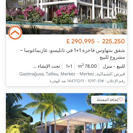
£
290,995
225,250
~
شقق بنتهاوس فاخرة 1+1 في تاتليسو، غازيماغوسا –
مشروع للبيع
2
للبيع - منزل
78.00 m
1+1
تحت الإنشاء
2026 - ديسمبر التسليم
قبرص الشمالية, Gazimağusa, Tatlısu, Merkez - Merkez
رقم الإعلان :
#51-1097 - 11‏‏/12‏‏/1447 بعد الهجرة
إضافة المفضلة