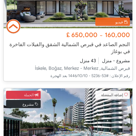
فيديو
£
650,000
160,000
~
النجم الصاعد في قبرص الشمالية الشقق والفيلات الفاخرة
في بوغاز
مشروع - منزل
43 منزل
قبرص الشمالية, İskele, Boğaz, Merkez - Merkez
رقم الإعلان :
#53-5236 - 10‏‏/10‏‏/1446 بعد الهجرة
إضافة المفضلة
الحملة
مشروع