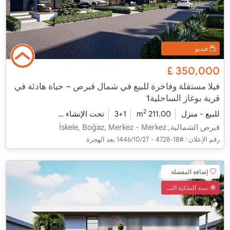
فيديو
£
350,000
فيلا مستقلة وفاخرة للبيع في شمال قبرص – حياة هادئة في
قرية بوغاز الساحلية1
2
للبيع - منزل
211.00 m
3+1
تحت الإنشاء
2026 - مدفأة التسليم
قبرص الشمالية, İskele, Boğaz, Merkez - Merkez
رقم الإعلان :
#18-4728 - 27‏‏/10‏‏/1446 بعد الهجرة
إضافة المفضلة
سند الملكية التركي