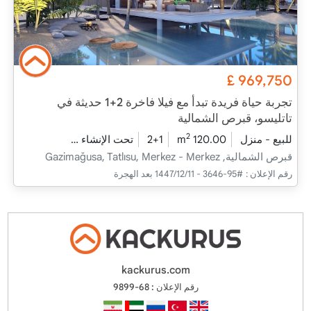
£
969,750
تجربة حياة فريدة تبدأ مع فيلا فاخرة 2+1 حديثة في
تاتليسو، قبرص الشمالية
2
للبيع - منزل
120.00 m
2+1
تحت الإنشاء
2026 - ديسمبر التسليم
قبرص الشمالية, Gazimağusa, Tatlısu, Merkez - Merkez
رقم الإعلان :
#95-3646 - 11‏‏/12‏‏/1447 بعد الهجرة
kackurus.com
رقم الإعلان : 68-9899