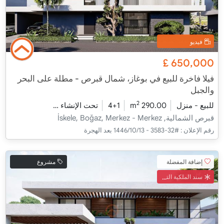
فيديو
£
650,000
فيلا فاخرة للبيع في بوغاز، شمال قبرص - مطلة على البحر
والجبل
2
للبيع - منزل
290.00 m
4+1
تحت الإنشاء
2026 - مدفأة التسليم
قبرص الشمالية, İskele, Boğaz, Merkez - Merkez
رقم الإعلان :
#32-3583 - 13‏‏/10‏‏/1446 بعد الهجرة
إضافة المفضلة
مشروع
سند الملكية التركي