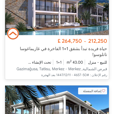
£
264,750
212,250
~
حياة فريدة تبدأ بشقق 1+1 الفاخرة في غازيماغوسا
تاتلوسو!
2
للبيع - منزل
43.00 m
1+1
تحت الإنشاء
2026 - ديسمبر التسليم
قبرص الشمالية, Gazimağusa, Tatlısu, Merkez - Merkez
رقم الإعلان :
#50-4657 - 11‏‏/12‏‏/1447 بعد الهجرة
إضافة المفضلة