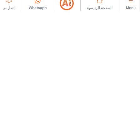
Menu
الصفحة الرئيسية
Whatsapp
اتصل بي
شركة كبرى
الارتباط
اتصل بنا
اتفاقية العضوية
معلومات عنا
قواعد نشر الإعلان
دعاية
سياسة KVKK
إشعار قانوني
نص معلومات KVKK
شروط الاستخدام
نموذج طلب KVKK
نص توضيحي
نص الموافقة
سياسة ملفات تعريف
لنعمل معًا
شراكة تجارية
نموذج الشريك