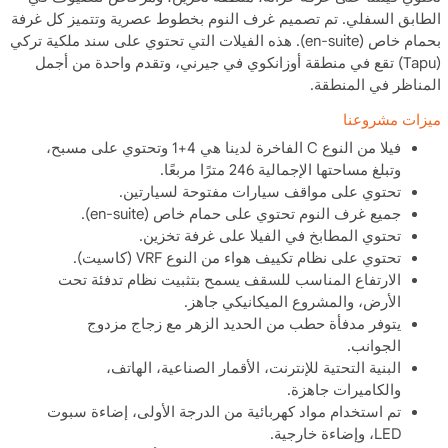
الطابق السفلي. تم تصميم غرف النوم بخطوط عصرية وتتميز كل غرفة
بحمام خاص (en-suite). هذه الفيلات التي تحتوي على سند ملكية تركي
(Tapu) تقع في منطقة أوزانكوي في جيرني، وتقدم واحدة من أجمل
المناظر في المنطقة.
ميزات مشروعنا
فيلا من النوع C الفاخرة لدينا هي 4+1 وتحتوي على مسبح،
وتبلغ مساحتها الإجمالية 246 مترًا مربعًا.
تحتوي على مواقف سيارات مفتوحة لسيارتين.
جميع غرف النوم تحتوي على حمام خاص (en-suite).
تحتوي المطابخ في الفيلا على غرفة تخزين.
تحتوي على نظام تكييف هواء من النوع VRF (كاسيت).
الارتفاع المناسب للسقف يسمح بتثبيت نظام تدفئة تحت
الأرض، والمشروع الميكانيكي جاهز.
يتوفر مدفأة حطب من الحديد الزهر مع زجاج مزدوج
الجوانب.
البنية التحتية للإنترنت، الأقمار الصناعية، الهاتف،
والكاميرات جاهزة.
تم استخدام مواد كهربائية من الدرجة الأولى، إضاءة سبوت
LED، وإضاءة خارجية.