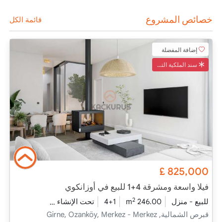
خصائص المشروع
قائمة الكل
إضافة المفضلة
سند الملكية التركي
£
825,000
فيلا واسعة ومشرقة 4+1 للبيع في أوزانكوي
2
للبيع - منزل
246.00 m
4+1
تحت الإنشاء
2026 - التسليم
قبرص الشمالية, Girne, Ozanköy, Merkez - Merkez