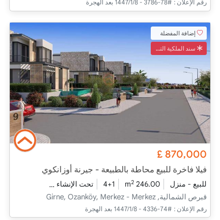
رقم الإعلان :
#78-3786 - 8‏‏/1‏‏/1447 بعد الهجرة
إضافة المفضلة
سند الملكية التركي
£
870,000
فيلا فاخرة للبيع محاطة بالطبيعة - جيرنة أوزانكوي
2
للبيع - منزل
246.00 m
4+1
تحت الإنشاء
2026 - التسليم
قبرص الشمالية, Girne, Ozanköy, Merkez - Merkez
رقم الإعلان :
#74-4336 - 8‏‏/1‏‏/1447 بعد الهجرة