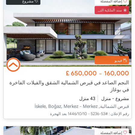
إضافة المفضلة
مشروع
سند الملكية التركي
فيديو
£
650,000
160,000
~
النجم الصاعد في قبرص الشمالية الشقق والفيلات الفاخرة
في بوغاز
مشروع - منزل
43 منزل
قبرص الشمالية, İskele, Boğaz, Merkez - Merkez
رقم الإعلان :
#53-5236 - 10‏‏/10‏‏/1446 بعد الهجرة
إضافة المفضلة