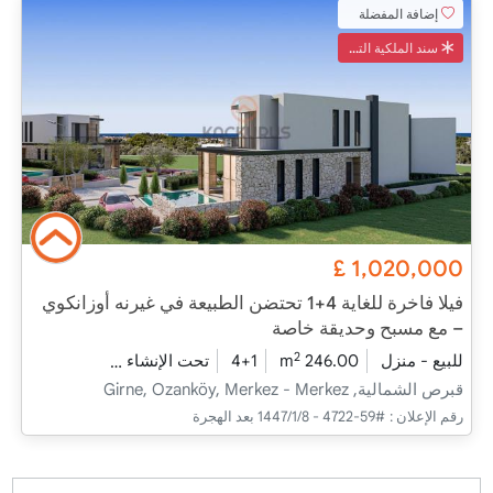
إضافة المفضلة
سند الملكية التركي
£
1,020,000
فيلا فاخرة للغاية 4+1 تحتضن الطبيعة في غيرنه أوزانكوي
– مع مسبح وحديقة خاصة
2
للبيع - منزل
246.00 m
4+1
تحت الإنشاء
2026 - التسليم
قبرص الشمالية, Girne, Ozanköy, Merkez - Merkez
رقم الإعلان :
#59-4722 - 8‏‏/1‏‏/1447 بعد الهجرة