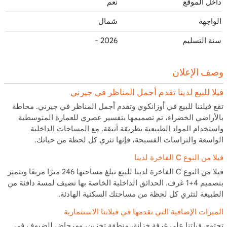
داخل الموقع
نعم
الواجهة
شمال
سنة التسليم
2026 -
وصف الإعلان
فيلا للبيع لدينا تقدم أجمل المناظر في جيرني
تقع فيلتنا للبيع في أوزانكوي وتقدم أجمل المناظر في جيرني. محاطة
بالأراضي الخضراء، تم تصميمها بتفسير عصري للعمارة المتوسطية
واستخدام المواد الطبيعية بطريقة أنيقة. مع المساحات الداخلية
الواسعة والتراسات الفسيحة، فإنها تثري كل لحظة من حياتك.
فيلا من النوع C الفاخرة لدينا
فيلا من النوع C الفاخرة لدينا للبيع تبلغ مساحتها 246 مترًا مربعًا وتتميز
بتصميم 4+1 غرف. الحدائق الداخلية الخاصة بها تضيف لمسة دافئة من
الطبيعة لتثري كل لحظة من مساحتك السكنية الهادئة.
الميزات الإضافية التي نقدمها في فيلاتنا الاستثمارية
تحتوي فيلتنا على غرفة خزانة، منطقة تخزين، ومرحاض للضيوف في