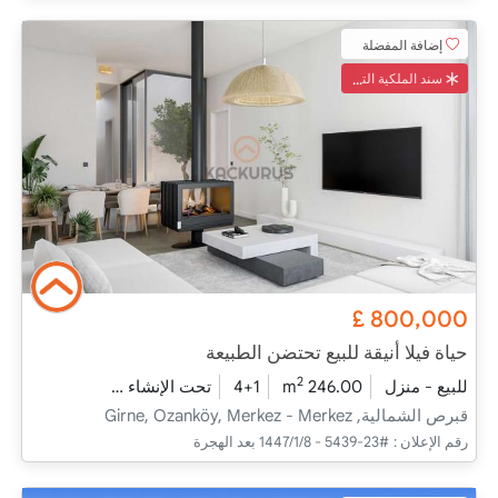
إضافة المفضلة
سند الملكية التركي
£
800,000
حياة فيلا أنيقة للبيع تحتضن الطبيعة
2
للبيع - منزل
246.00 m
4+1
تحت الإنشاء
2026 - التسليم
قبرص الشمالية, Girne, Ozanköy, Merkez - Merkez
رقم الإعلان :
#23-5439 - 8‏‏/1‏‏/1447 بعد الهجرة