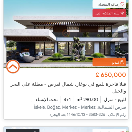
إضافة المفضلة
سند الملكية التركي
فيديو
£
650,000
فيلا فاخرة للبيع في بوغاز، شمال قبرص - مطلة على البحر
والجبل
2
للبيع - منزل
290.00 m
4+1
تحت الإنشاء
2026 - مدفأة التسليم
قبرص الشمالية, İskele, Boğaz, Merkez - Merkez
رقم الإعلان :
#32-3583 - 13‏‏/10‏‏/1446 بعد الهجرة