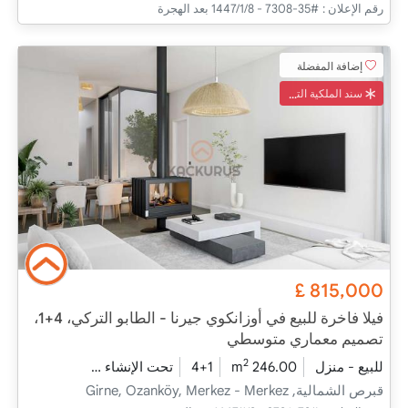
رقم الإعلان :
#35-7308 - 8‏‏/1‏‏/1447 بعد الهجرة
إضافة المفضلة
سند الملكية التركي
£
815,000
فيلا فاخرة للبيع في أوزانكوي جيرنا - الطابو التركي، 4+1،
تصميم معماري متوسطي
2
للبيع - منزل
246.00 m
4+1
تحت الإنشاء
2026 - التسليم
قبرص الشمالية, Girne, Ozanköy, Merkez - Merkez