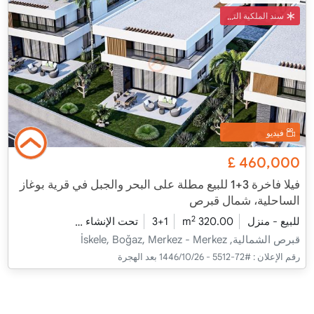
سند الملكية التركي
فيديو
£
460,000
فيلا فاخرة 3+1 للبيع مطلة على البحر والجبل في قرية بوغاز
الساحلية، شمال قبرص
2
للبيع - منزل
320.00 m
3+1
تحت الإنشاء
2026 - مدفأة التسليم
قبرص الشمالية, İskele, Boğaz, Merkez - Merkez
رقم الإعلان :
#72-5512 - 26‏‏/10‏‏/1446 بعد الهجرة