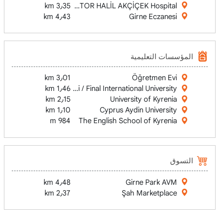
3٫35 km
DOKTOR HALİL AKÇİÇEK Hospital
4٫43 km
Girne Eczanesi
المؤسسات التعليمية
3٫01 km
Öğretmen Evi
slararası Final Üniversitesi / Final International University
1٫46 km
2٫15 km
University of Kyrenia
1٫10 km
Cyprus Aydin University
984 m
The English School of Kyrenia
التسوق
4٫48 km
Girne Park AVM
2٫37 km
Şah Marketplace