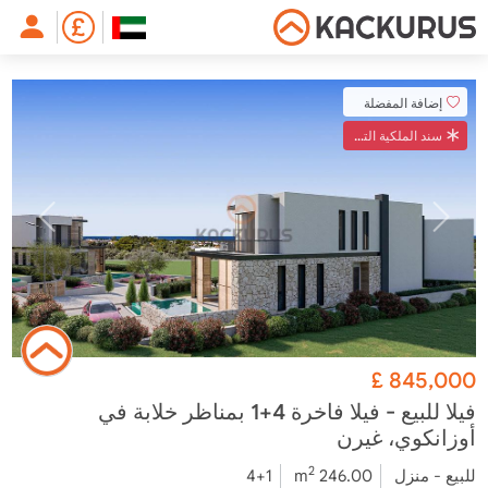
إضافة المفضلة
سند الملكية التركي
£
845,000
فيلا للبيع - فيلا فاخرة 4+1 بمناظر خلابة في
أوزانكوي، غيرن
2
للبيع - منزل
246.00 m
4+1