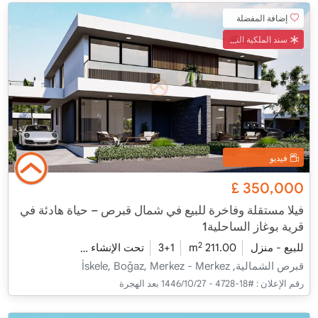
إضافة المفضلة
سند الملكية التركي
فيديو
£
350,000
فيلا مستقلة وفاخرة للبيع في شمال قبرص – حياة هادئة في
قرية بوغاز الساحلية1
2
للبيع - منزل
211.00 m
3+1
تحت الإنشاء
2026 - مدفأة التسليم
قبرص الشمالية, İskele, Boğaz, Merkez - Merkez
رقم الإعلان :
#18-4728 - 27‏‏/10‏‏/1446 بعد الهجرة