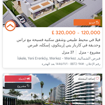
فيديو
£
320,000
120,000
~
فيلا في محيط طبيعي وشقق سكنية فسيحة مع تراس
وحديقة في كارباز يني إرينكوي، إسكله، قبرص
مشروع - منزل
27 منزل
قبرص الشمالية, İskele, Yeni Erenköy, Merkez - Merkez
رقم الإعلان :
#94-8872 - 1‏‏/11‏‏/1446 بعد الهجرة
إضافة المفضلة
الحملة
مشروع