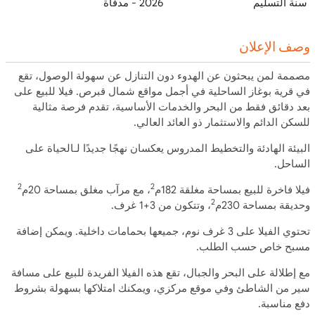
سنة التسليم
2026 - مدفأة
وصف الإعلان
مصممة لمن يبحثون عن الهدوء دون التنازل عن سهولة الوصول، تقع
في قرية بوغاز الساحلية في أجمل مواقع شمال قبرص. فيلا
للبيع
على
بعد دقائق فقط من البحر والخدمات الأساسية، تقدم فرصة مثالية
للسكن الدائم والاستثمار ذو العائد العالي.
البيئة الهادئة والتخطيط المدروس يعكسان نهجًا جديدًا لـ
الحياة على
الساحل
.
2
2
فيلا
فاخرة للبيع
بمساحة مغلقة 182م
، مع مرآب مغلق بمساحة 20م
2
وحديقة بمساحة 230م
، وتتكون من 3+1 غرف.
تحتوي الفيلا على 3 غرف نوم، جميعها بحمامات داخلية. ويمكن إضافة
مسبح خاص حسب الطلب.
مع
إطلالة على البحر والجبال
، تقع هذه الفيلا الفريدة للبيع على مسافة
سير من الشاطئ وفي موقع مركزي، ويمكنك امتلاكها بسهولة بشروط
دفع مناسبة.