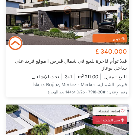
فيديو
£
340,000
فيلا توأم فاخرة للبيع في شمال قبرص | موقع فريد على
ساحل بوغاز
2
للبيع - منزل
211.00 m
3+1
تحت الإنشاء
2026 - مدفأة التسليم
قبرص الشمالية, İskele, Boğaz, Merkez - Merkez
رقم الإعلان :
#20-7918 - 26‏‏/10‏‏/1446 بعد الهجرة
إضافة المفضلة
سند الملكية التركي