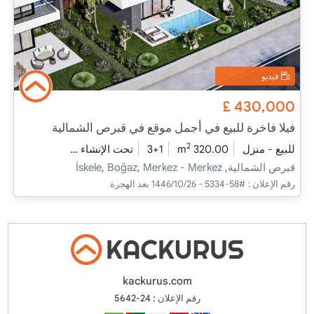
فيديو
£
430,000
فيلا فاخرة للبيع في أجمل موقع في قبرص الشمالية
2
للبيع - منزل
320.00 m
3+1
تحت الإنشاء
2026 - مدفأة التسليم
قبرص الشمالية, İskele, Boğaz, Merkez - Merkez
رقم الإعلان :
#58-5334 - 26‏‏/10‏‏/1446 بعد الهجرة
kackurus.com
رقم الإعلان : 24-5642