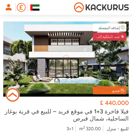
إضافة المفضلة
سند الملكية التركي
فيديو
£
440,000
فيلا فاخرة 3+1 في موقع فريد – للبيع في قرية بوغاز
الساحلية، شمال قبرص
2
للبيع - منزل
320.00 m
3+1