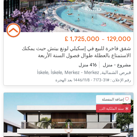
£
1,725,000
129,000
~
شقق فاخرة للبيع في إسكيلي لونغ بيتش حيث يمكنك
الاستمتاع بالعطلة طوال فصول السنة الأربعة
مشروع - منزل
416 منزل
قبرص الشمالية, İskele, İskele, Merkez - Merkez
رقم الإعلان :
#31-7173 - 8‏‏/11‏‏/1446 بعد الهجرة
إضافة المفضلة
سند الملكية التركي