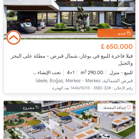
فيديو
£
650,000
فيلا فاخرة للبيع في بوغاز، شمال قبرص - مطلة على البحر
والجبل
2
للبيع - منزل
290.00 m
4+1
تحت الإنشاء
2026 - مدفأة التسليم
قبرص الشمالية, İskele, Boğaz, Merkez - Merkez
رقم الإعلان :
#32-3583 - 13‏‏/10‏‏/1446 بعد الهجرة
إضافة المفضلة
مشروع