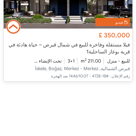
فيديو
£
350,000
فيلا مستقلة وفاخرة للبيع في شمال قبرص – حياة هادئة في
قرية بوغاز الساحلية1
2
للبيع - منزل
211.00 m
3+1
تحت الإنشاء
2026 - مدفأة التسليم
قبرص الشمالية, İskele, Boğaz, Merkez - Merkez
رقم الإعلان :
#18-4728 - 27‏‏/10‏‏/1446 بعد الهجرة