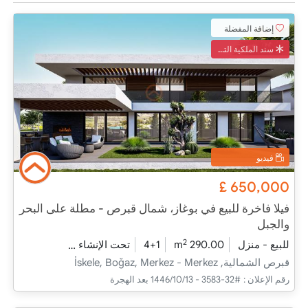
إضافة المفضلة
سند الملكية التركي
فيديو
£
650,000
فيلا فاخرة للبيع في بوغاز، شمال قبرص - مطلة على البحر
والجبل
2
للبيع - منزل
290.00 m
4+1
تحت الإنشاء
2026 - مدفأة التسليم
قبرص الشمالية, İskele, Boğaz, Merkez - Merkez
رقم الإعلان :
#32-3583 - 13‏‏/10‏‏/1446 بعد الهجرة