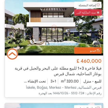
إضافة المفضلة
سند الملكية التركي
فيديو
£
460,000
فيلا فاخرة 3+1 للبيع مطلة على البحر والجبل في قرية
بوغاز الساحلية، شمال قبرص
2
للبيع - منزل
320.00 m
3+1
تحت الإنشاء
2026 - مدفأة التسليم
قبرص الشمالية, İskele, Boğaz, Merkez - Merkez
رقم الإعلان :
#72-5512 - 26‏‏/10‏‏/1446 بعد الهجرة