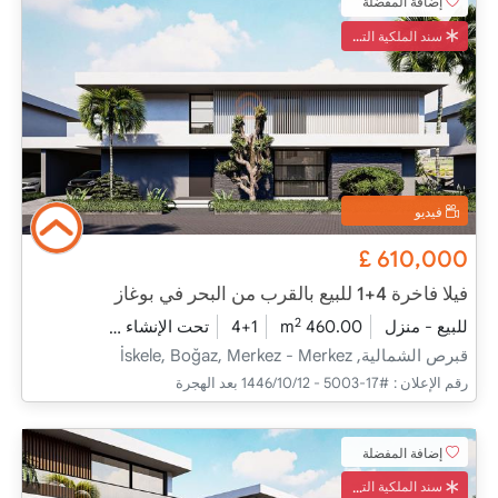
إضافة المفضلة
سند الملكية التركي
فيديو
£
610,000
فيلا فاخرة 4+1 للبيع بالقرب من البحر في بوغاز
2
للبيع - منزل
460.00 m
4+1
تحت الإنشاء
2026 - مدفأة التسليم
قبرص الشمالية, İskele, Boğaz, Merkez - Merkez
رقم الإعلان :
#17-5003 - 12‏‏/10‏‏/1446 بعد الهجرة
إضافة المفضلة
سند الملكية التركي