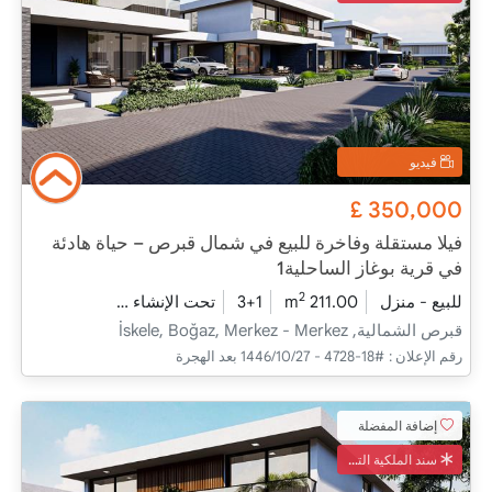
فيديو
£
350,000
فيلا مستقلة وفاخرة للبيع في شمال قبرص – حياة هادئة
في قرية بوغاز الساحلية1
2
للبيع - منزل
211.00 m
3+1
تحت الإنشاء
2026 - مدفأة التسليم
قبرص الشمالية, İskele, Boğaz, Merkez - Merkez
رقم الإعلان :
#18-4728 - 27‏‏/10‏‏/1446 بعد الهجرة
إضافة المفضلة
سند الملكية التركي