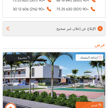
+90 (501) 620 25 75
+90 (850) 840 16 68
+90 (216) 606 12 30
+90 (501) 630 25 75
الإبلاغ عن إعلان غير صحيح
عرض
إضافة المفضلة
مشروع
فيديو