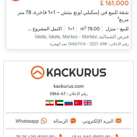
£
161,000
شقة للبيع في إسكيلي لونغ بيتش – 1+1 فاخرة، 78 متر
مربع²
2
للبيع - منزل
78.00 m
1+1
اكتمل المشروع
2025 - يونيو التسليم
قبرص الشمالية, İskele, İskele, Merkez - Merkez
رقم الإعلان :
#69-3227 - 14‏‏/11‏‏/1446 بعد الهجرة
kackurus.com
رقم الإعلان : 67-5866
البريد الإلكتروني
الرسالة
Whatssapp