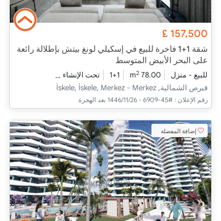
£
157,500
شقة 1+1 فاخرة للبيع في إسكيلي لونغ بيتش بإطلالة رائعة
على البحر الأبيض المتوسط
2
للبيع - منزل
78.00 m
1+1
تحت الإنشاء
2025 - ديسمبر التسليم
قبرص الشمالية, İskele, İskele, Merkez - Merkez
رقم الإعلان :
#45-6909 - 26‏‏/11‏‏/1446 بعد الهجرة
إضافة المفضلة