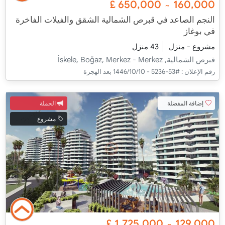
£
650,000
160,000
~
النجم الصاعد في قبرص الشمالية الشقق والفيلات الفاخرة
في بوغاز
مشروع - منزل
43 منزل
قبرص الشمالية, İskele, Boğaz, Merkez - Merkez
رقم الإعلان :
#53-5236 - 10‏‏/10‏‏/1446 بعد الهجرة
إضافة المفضلة
الحملة
مشروع
£
1,725,000
129,000
~