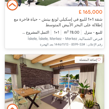
£
165,000
شقة 1+1 للبيع في إسكيلي لونغ بيتش - حياة فاخرة مع
إطلالة على البحر الأبيض المتوسط
2
للبيع - منزل
78.00 m
1+1
اكتمل المشروع
2025 - يونيو التسليم
قبرص الشمالية, İskele, İskele, Merkez - Merkez
رقم الإعلان :
#53-8599 - 13‏‏/11‏‏/1446 بعد الهجرة
إضافة المفضلة