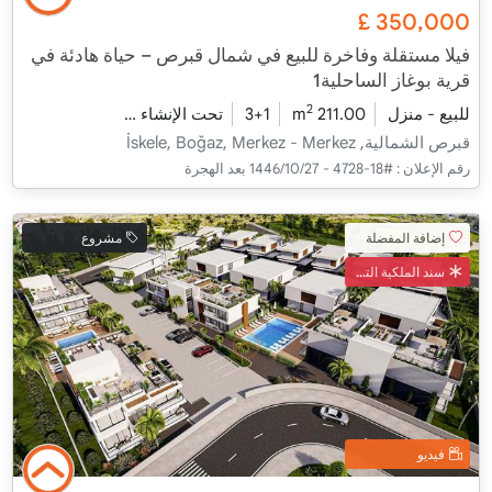
£
350,000
فيلا مستقلة وفاخرة للبيع في شمال قبرص – حياة هادئة في
قرية بوغاز الساحلية1
2
للبيع - منزل
211.00 m
3+1
تحت الإنشاء
2026 - مدفأة التسليم
قبرص الشمالية, İskele, Boğaz, Merkez - Merkez
رقم الإعلان :
#18-4728 - 27‏‏/10‏‏/1446 بعد الهجرة
إضافة المفضلة
مشروع
سند الملكية التركي
فيديو