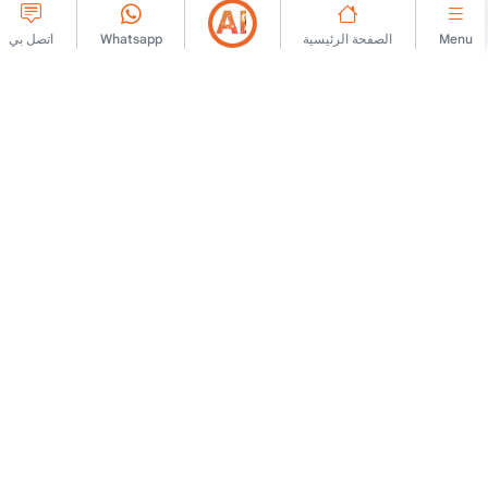
Menu
الصفحة الرئيسية
Whatsapp
اتصل بي
شركة كبرى
الارتباط
اتصل بنا
اتفاقية العضوية
معلومات عنا
قواعد نشر الإعلان
دعاية
سياسة KVKK
إشعار قانوني
نص معلومات KVKK
شروط الاستخدام
نموذج طلب KVKK
نص توضيحي
نص الموافقة
سياسة ملفات تعريف
لنعمل معًا
شراكة تجارية