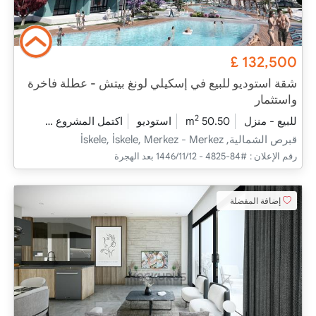
£
132,500
شقة استوديو للبيع في إسكيلي لونغ بيتش - عطلة فاخرة
واستثمار
2
للبيع - منزل
50.50 m
استوديو
اكتمل المشروع
2025 - يونيو التسليم
قبرص الشمالية, İskele, İskele, Merkez - Merkez
رقم الإعلان :
#84-4825 - 12‏‏/11‏‏/1446 بعد الهجرة
إضافة المفضلة