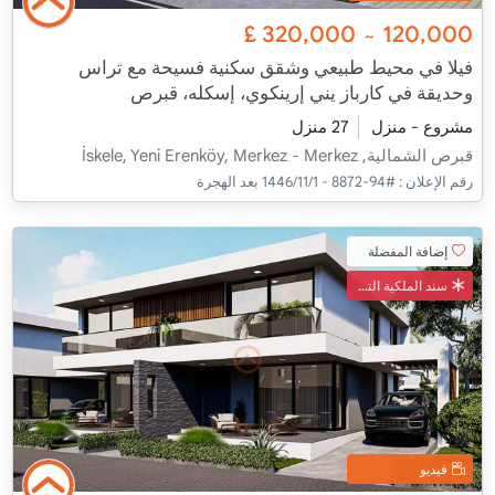
£
320,000
120,000
~
فيلا في محيط طبيعي وشقق سكنية فسيحة مع تراس
وحديقة في كارباز يني إرينكوي، إسكله، قبرص
مشروع - منزل
27 منزل
قبرص الشمالية, İskele, Yeni Erenköy, Merkez - Merkez
رقم الإعلان :
#94-8872 - 1‏‏/11‏‏/1446 بعد الهجرة
إضافة المفضلة
سند الملكية التركي
فيديو