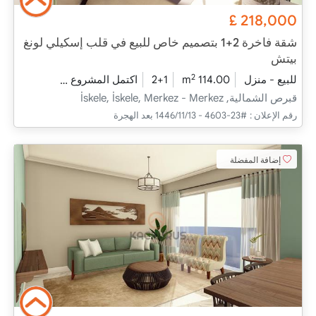
£
218,000
شقة فاخرة 2+1 بتصميم خاص للبيع في قلب إسكيلي لونغ
بيتش
2
للبيع - منزل
114.00 m
2+1
اكتمل المشروع
2025 - يونيو التسليم
قبرص الشمالية, İskele, İskele, Merkez - Merkez
رقم الإعلان :
#23-4603 - 13‏‏/11‏‏/1446 بعد الهجرة
إضافة المفضلة