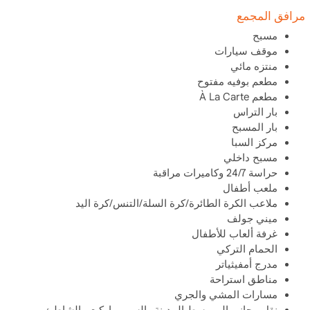
مرافق المجمع
مسبح
موقف سيارات
منتزه مائي
مطعم بوفيه مفتوح
مطعم À La Carte
بار التراس
بار المسبح
مركز السبا
مسبح داخلي
حراسة 24/7 وكاميرات مراقبة
ملعب أطفال
ملاعب الكرة الطائرة/كرة السلة/التنس/كرة اليد
ميني جولف
غرفة ألعاب للأطفال
الحمام التركي
مدرج أمفيثياتر
مناطق استراحة
مسارات المشي والجري
نقل مجاني إلى وسط المدينة والسوبرماركت والشاطئ