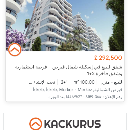
£
292,500
شقق للبيع في إسكيله شمال قبرص – فرصة استثمارية
وشقق فاخرة 2+1
2
للبيع - منزل
100.00 m
2+1
تحت الإنشاء
2026 - فبراير التسليم
قبرص الشمالية, İskele, İskele, Merkez - Merkez
رقم الإعلان :
#36-8159 - 27‏‏/9‏‏/1446 بعد الهجرة