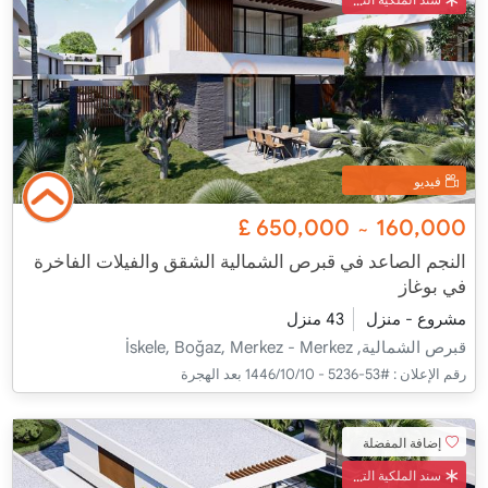
فيديو
£
650,000
160,000
~
النجم الصاعد في قبرص الشمالية الشقق والفيلات الفاخرة
في بوغاز
مشروع - منزل
43 منزل
قبرص الشمالية, İskele, Boğaz, Merkez - Merkez
رقم الإعلان :
#53-5236 - 10‏‏/10‏‏/1446 بعد الهجرة
إضافة المفضلة
سند الملكية التركي