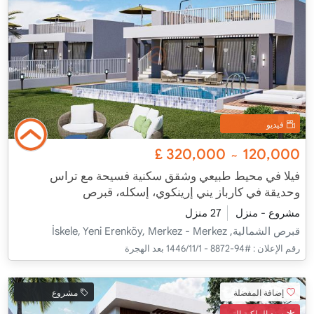
فيديو
£
320,000
120,000
~
فيلا في محيط طبيعي وشقق سكنية فسيحة مع تراس
وحديقة في كارباز يني إرينكوي، إسكله، قبرص
مشروع - منزل
27 منزل
قبرص الشمالية, İskele, Yeni Erenköy, Merkez - Merkez
رقم الإعلان :
#94-8872 - 1‏‏/11‏‏/1446 بعد الهجرة
إضافة المفضلة
مشروع
سند الملكية التركي