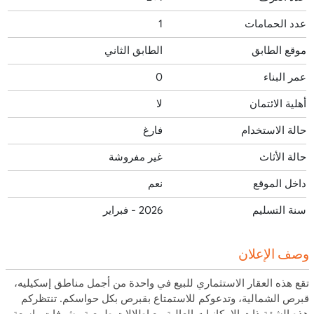
عدد الحمامات
1
موقع الطابق
الطابق الثاني
عمر البناء
0
أهلية الائتمان
لا
حالة الاستخدام
فارغ
حالة الأثاث
غير مفروشة
داخل الموقع
نعم
سنة التسليم
2026 - فبراير
وصف الإعلان
تقع هذه
العقار الاستثماري للبيع
في واحدة من أجمل مناطق إسكيليه،
قبرص الشمالية، وتدعوكم للاستمتاع بقبرص بكل حواسكم. تنتظركم
هذه الشقة ذات الإمكانيات العالية مع إطلالات طبيعية وشرفات واسعة