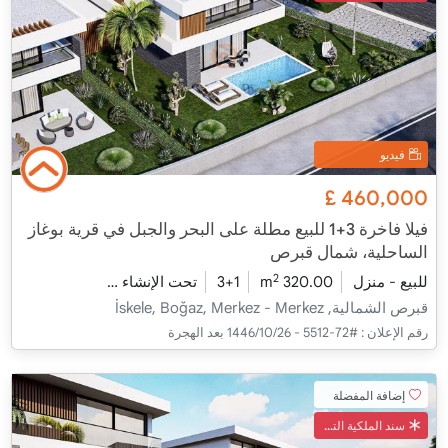
فيديو
£
460,000
فيلا فاخرة 3+1 للبيع مطلة على البحر والجبل في قرية بوغاز
الساحلية، شمال قبرص
2
للبيع - منزل
320.00 m
3+1
تحت الإنشاء
2026 - مدفأة التسليم
قبرص الشمالية, İskele, Boğaz, Merkez - Merkez
رقم الإعلان :
#72-5512 - 26‏‏/10‏‏/1446 بعد الهجرة
إضافة المفضلة
سند الملكية التركي