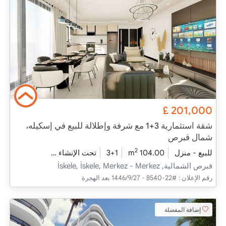
£
201,000
شقة استثمارية 3+1 مع شرفة وإطلالة للبيع في إسكيله،
شمال قبرص
2
للبيع - منزل
104.00 m
3+1
تحت الإنشاء
2026 - فبراير التسليم
قبرص الشمالية, İskele, İskele, Merkez - Merkez
رقم الإعلان :
#22-8540 - 27‏‏/9‏‏/1446 بعد الهجرة
إضافة المفضلة