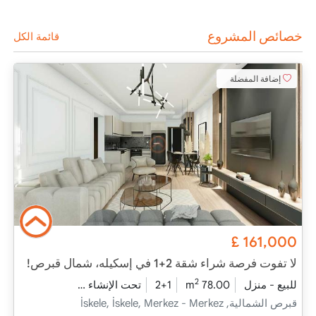
خصائص المشروع
قائمة الكل
إضافة المفضلة
£
161,000
لا تفوت فرصة شراء شقة 2+1 في إسكيله، شمال قبرص!
2
للبيع - منزل
78.00 m
2+1
تحت الإنشاء
2026 - فبراير التسليم
قبرص الشمالية, İskele, İskele, Merkez - Merkez