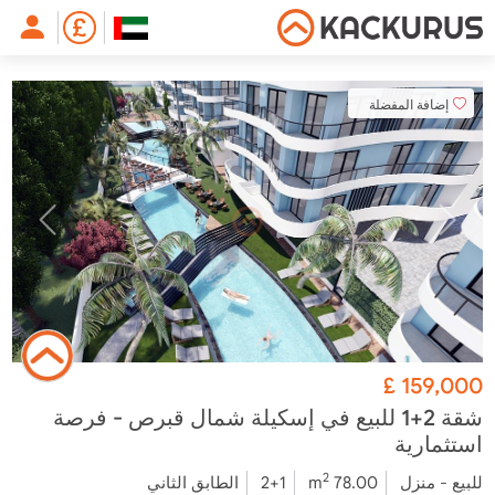
إضافة المفضلة
£
159,000
شقة 2+1 للبيع في إسكيلة شمال قبرص - فرصة
استثمارية
2
للبيع - منزل
78.00 m
2+1
الطابق الثاني