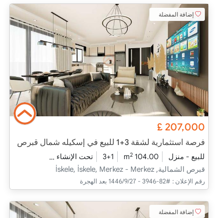
إضافة المفضلة
£
207,000
فرصة استثمارية لشقة 3+1 للبيع في إسكيله شمال قبرص
2
للبيع - منزل
104.00 m
3+1
تحت الإنشاء
2026 - يونيو التسليم
قبرص الشمالية, İskele, İskele, Merkez - Merkez
رقم الإعلان :
#82-3946 - 27‏‏/9‏‏/1446 بعد الهجرة
إضافة المفضلة