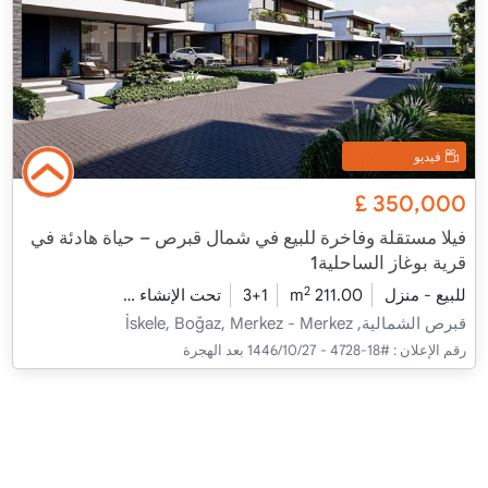
فيديو
£
350,000
فيلا مستقلة وفاخرة للبيع في شمال قبرص – حياة هادئة في
قرية بوغاز الساحلية1
2
للبيع - منزل
211.00 m
3+1
تحت الإنشاء
2026 - مدفأة التسليم
قبرص الشمالية, İskele, Boğaz, Merkez - Merkez
رقم الإعلان :
#18-4728 - 27‏‏/10‏‏/1446 بعد الهجرة