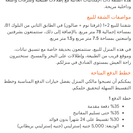
وداخلية مريحة.
مواصفات الشقة للبيع
شقتنا للبيع 2+1 (غرفتا نوم + صالون) في الطابق الثاني من البلوك B1،
بمساحة إجمالية
78 متر مربع
. بالإضافة إلى ذلك، ستتمتعون بشرفتين
واسعتين بمساحة
7.5 متر مربع
و
1.5 متر مربع
.
في هذه
المنزل للبيع
، ستتمتعون بحديقة خاصة مع تنسيق نباتات،
وموقع قريب من الطبيعة، وإطلالات على
البحر والمسبح
. ستختبرون
راحة العيش بمستوى الفنادق في منزلكم.
خطط الدفع المتاحة
يمكنكم أن تصبحوا مالكي المنزل بفضل خيارات الدفع المناسبة وخطط
التقسيط السهلة لتحقيق حلمكم.
خطة الدفع 1
%35 دفعة مقدمة
%35 حتى تسليم المفاتيح
%30 تقسيط على 24 شهراً بدون فوائد
الوديعة: 5,000 جنيه إسترليني (جنيه إسترليني بريطاني)