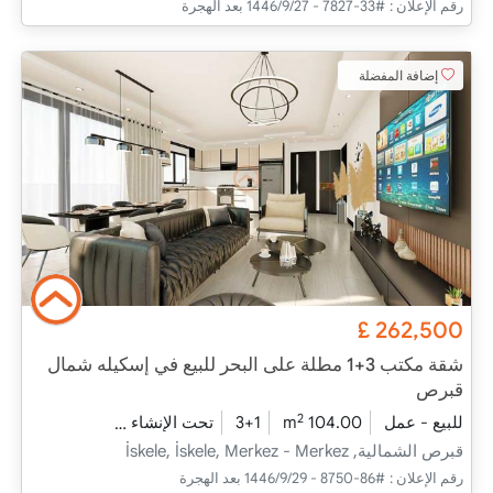
رقم الإعلان :
#33-7827 - 27‏‏/9‏‏/1446 بعد الهجرة
إضافة المفضلة
£
262,500
شقة مكتب 3+1 مطلة على البحر للبيع في إسكيله شمال
قبرص
2
للبيع - عمل
104.00 m
3+1
تحت الإنشاء
2026 - فبراير التسليم
قبرص الشمالية, İskele, İskele, Merkez - Merkez
رقم الإعلان :
#86-8750 - 29‏‏/9‏‏/1446 بعد الهجرة