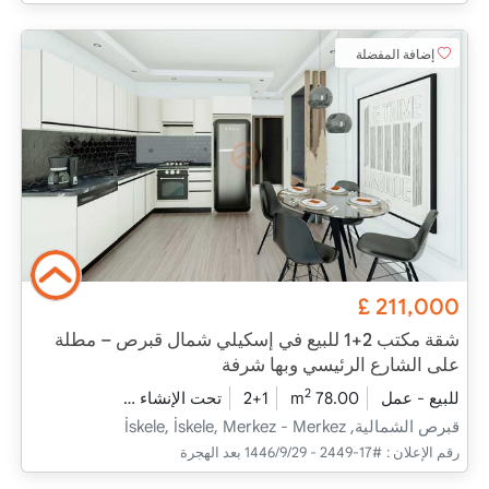
إضافة المفضلة
£
211,000
شقة مكتب 2+1 للبيع في إسكيلي شمال قبرص – مطلة
على الشارع الرئيسي وبها شرفة
2
للبيع - عمل
78.00 m
2+1
تحت الإنشاء
2026 - فبراير التسليم
قبرص الشمالية, İskele, İskele, Merkez - Merkez
رقم الإعلان :
#17-2449 - 29‏‏/9‏‏/1446 بعد الهجرة