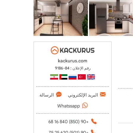
kackurus.com
رقم الإعلان : 84-9186
البريد الإلكتروني
الرسالة
Whatssapp
+90 (850) 840 16 68
+90 (501) 620 25 75