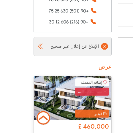
+90 (501) 630 25 75
+90 (216) 606 12 30
الإبلاغ عن إعلان غير صحيح
عرض
إضافة المفضلة
سند الملكية التركي
فيديو
£
460,000