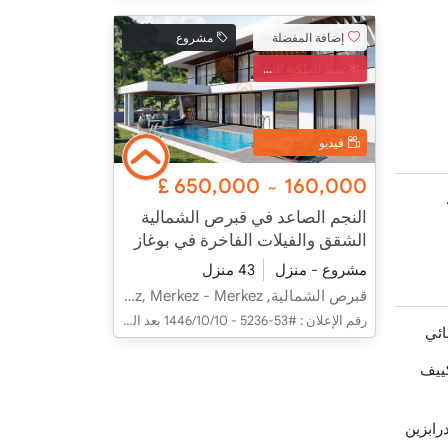
إضافة المفضلة
مشروع
سند الملكية التركي
فيديو
£
650,000
160,000
~
النجم الصاعد في قبرص الشمالية
الشقق والفيلات الفاخرة في بوغاز
مشروع - منزل
43 منزل
قبرص الشمالية, İskele, Boğaz, Merkez - Merkez
رقم الإعلان :
#53-5236 - 10‏‏/10‏‏/1446 بعد الهجرة
ائي
كييف
رابزين