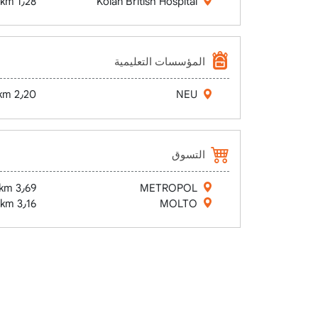
1٫28 km
Kolan British Hospital
المؤسسات التعليمية
2٫20 km
NEU
التسوق
3٫69 km
METROPOL
3٫16 km
MOLTO