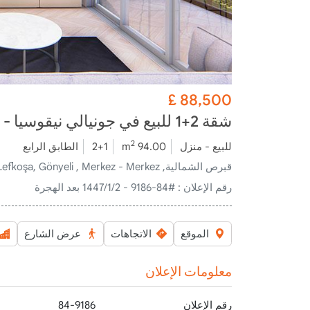
£
88,500
شقة 2+1 للبيع في جونيالي نيقوسيا - فرصة استثمارية وحياة مريحة
2
للبيع - منزل
94.00 m
2+1
الطابق الرابع
قبرص الشمالية, Lefkoşa, Gönyeli , Merkez - Merkez
رقم الإعلان :
#84-9186 - 2‏‏/1‏‏/1447 بعد الهجرة
الموقع
الاتجاهات
عرض الشارع
معلومات الإعلان
رقم الإعلان
84-9186