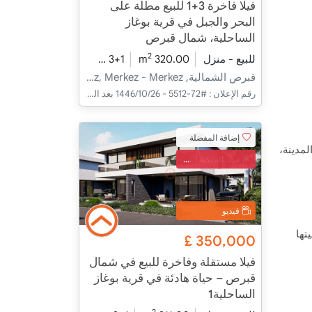
فيلا فاخرة 3+1 للبيع مطلة على
البحر والجبل في قرية بوغاز
الساحلية، شمال قبرص
2
للبيع - منزل
320.00 m
3+1
تحت الإنشاء
2026 - مدفأة التسليم
قبرص الشمالية, İskele, Boğaz, Merkez - Merkez
رقم الإعلان :
#72-5512 - 26‏‏/10‏‏/1446 بعد الهجرة
إضافة المفضلة
لمدينة،
سند الملكية التركي
فيديو
تها
£
350,000
فيلا مستقلة وفاخرة للبيع في شمال
قبرص – حياة هادئة في قرية بوغاز
الساحلية1