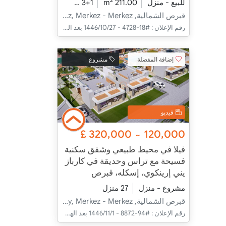
2
للبيع - منزل
211.00 m
3+1
تحت الإنشاء
2026 - مدفأة التسليم
قبرص الشمالية, İskele, Boğaz, Merkez - Merkez
رقم الإعلان :
#18-4728 - 27‏‏/10‏‏/1446 بعد الهجرة
إضافة المفضلة
مشروع
فيديو
£
320,000
120,000
~
فيلا في محيط طبيعي وشقق سكنية
فسيحة مع تراس وحديقة في كارباز
يني إرينكوي، إسكله، قبرص
مشروع - منزل
27 منزل
قبرص الشمالية, İskele, Yeni Erenköy, Merkez - Merkez
رقم الإعلان :
#94-8872 - 1‏‏/11‏‏/1446 بعد الهجرة