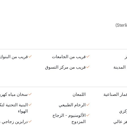
ز
قريب من الجامعات
قريب من البنوك
لمدينة
قريب من مركز التسوق
قمار الصناعية
اللمعان
سخان مياه كهرب
الرخام الطبيعي
البنية التحتية لت
كزي
الهواء
الألومنيوم - الزجاج
ز عالي
المزدوج
درابزين زجاجي د