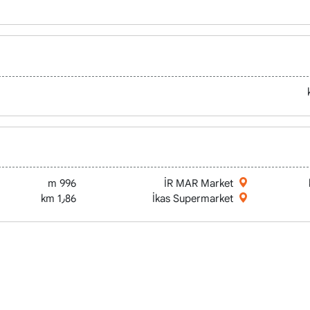
996 m
İR MAR Market
1٫86 km
İkas Supermarket