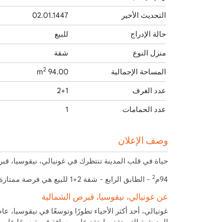
التحديث الأخير
02.01.1447
حالة الإدراج
للبيع
منزل النوع
شقة
2
المساحة الإجمالية
94.00 m
عدد الغرف
2+1
عدد الحمامات
1
وصف الإعلان
حياة في قلب المدينة تنتظرك في غونيالي، نيقوسيا، قب
2
94م
- الطابق الرابع - شقة 2+1 للبيع هي فرصة ممتازة للاستثمار!
عن غونيالي، نيقوسيا، قبرص الشمالية
غونيالي، أحد أكثر الأحياء تطورًا وتوسعًا في نيقوسيا،
المعيشية التي تقدمها. تقع على مسافة قريبة سيرًا على