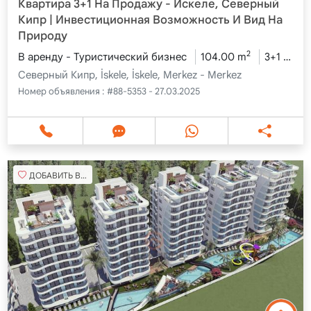
Квартира 3+1 На Продажу - Искеле, Северный
Кипр | Инвестиционная Возможность И Вид На
Природу
2
В аренду - Туристический бизнес
104.00 m
3+1
7 э
Северный Кипр, İskele, İskele, Merkez - Merkez
Номер объявления :
#88-5353 - 27.03.2025
ДОБАВИТЬ В ИЗБРАННОЕ