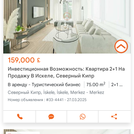
159,000
£
Инвестиционная Возможность: Квартира 2+1 На
Продажу В Искеле, Северный Кипр
2
В аренду - Туристический бизнес
75.00 m
2+1
3-й 
Северный Кипр, İskele, İskele, Merkez - Merkez
Номер объявления :
#33-4441 - 27.03.2025