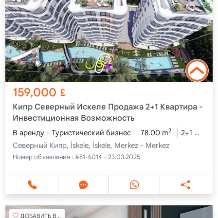
159,000
£
Кипр Северный Искеле Продажа 2+1 Квартира -
Инвестиционная Возможность
2
В аренду - Туристический бизнес
78.00 m
2+1
2-й 
Северный Кипр, İskele, İskele, Merkez - Merkez
Номер объявления :
#81-6014 - 23.03.2025
ДОБАВИТЬ В ИЗБРАННОЕ