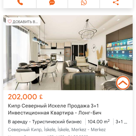
ДОБАВИТЬ В ИЗБРАННОЕ
202,000
£
Кипр Северный Искеле Продажа 3+1
Инвестиционная Квартира - Лонг-Бич
2
В аренду - Туристический бизнес
104.00 m
3+1
4 э
Северный Кипр, İskele, İskele, Merkez - Merkez