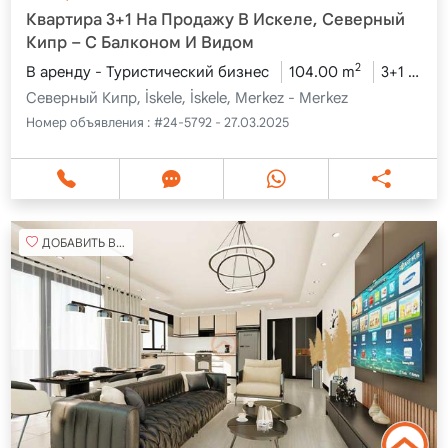
Квартира 3+1 На Продажу В Искеле, Северный
Кипр – С Балконом И Видом
2
В аренду - Туристический бизнес
104.00 m
3+1
6 э
Северный Кипр, İskele, İskele, Merkez - Merkez
Номер объявления :
#24-5792 - 27.03.2025
ДОБАВИТЬ В ИЗБРАННОЕ