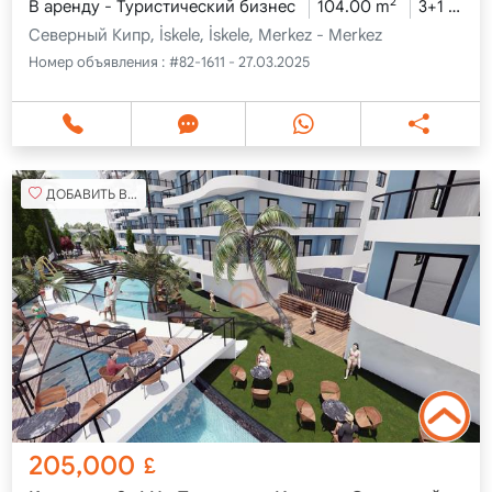
2
В аренду - Туристический бизнес
104.00 m
3+1
6 э
Северный Кипр, İskele, İskele, Merkez - Merkez
Номер объявления :
#82-1611 - 27.03.2025
ДОБАВИТЬ В ИЗБРАННОЕ
205,000
£