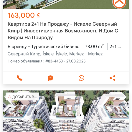
163,000
£
Квартира 2+1 На Продажу - Искеле Северный
Кипр | Инвестиционная Возможность И Дом С
Видом На Природу
2
В аренду - Туристический бизнес
78.00 m
2+1
7 эт
Северный Кипр, İskele, İskele, Merkez - Merkez
Номер объявления :
#83-4453 - 27.03.2025
ДОБАВИТЬ В ИЗБРАННОЕ