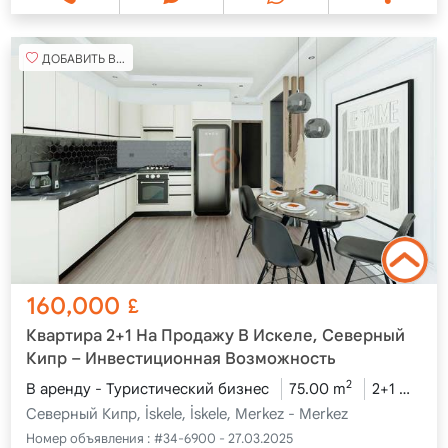
ДОБАВИТЬ В ИЗБРАННОЕ
160,000
£
Квартира 2+1 На Продажу В Искеле, Северный
Кипр – Инвестиционная Возможность
2
В аренду - Туристический бизнес
75.00 m
2+1
5 эт
Северный Кипр, İskele, İskele, Merkez - Merkez
Номер объявления :
#34-6900 - 27.03.2025