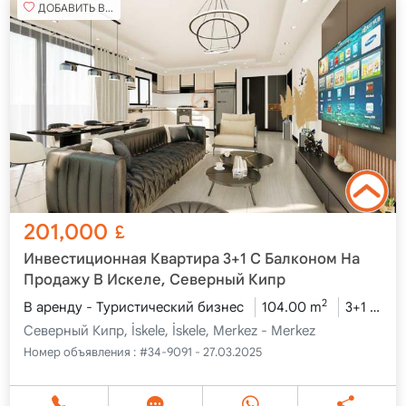
ДОБАВИТЬ В ИЗБРАННОЕ
201,000
£
Инвестиционная Квартира 3+1 С Балконом На
Продажу В Искеле, Северный Кипр
2
В аренду - Туристический бизнес
104.00 m
3+1
1-й
Северный Кипр, İskele, İskele, Merkez - Merkez
Номер объявления :
#34-9091 - 27.03.2025