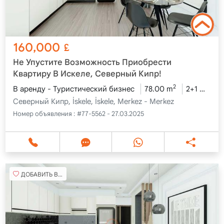
160,000
£
Не Упустите Возможность Приобрести
Квартиру В Искеле, Северный Кипр!
2
В аренду - Туристический бизнес
78.00 m
2+1
2-й 
Северный Кипр, İskele, İskele, Merkez - Merkez
Номер объявления :
#77-5562 - 27.03.2025
ДОБАВИТЬ В ИЗБРАННОЕ