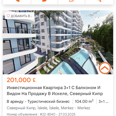
ДОБАВИТЬ В ИЗБРАННОЕ
201,000
£
Инвестиционная Квартира 3+1 С Балконом И
Видом На Продажу В Искеле, Северный Кипр
2
В аренду - Туристический бизнес
104.00 m
3+1
2-й
Северный Кипр, İskele, İskele, Merkez - Merkez
Номер объявления :
#22-8540 - 27.03.2025