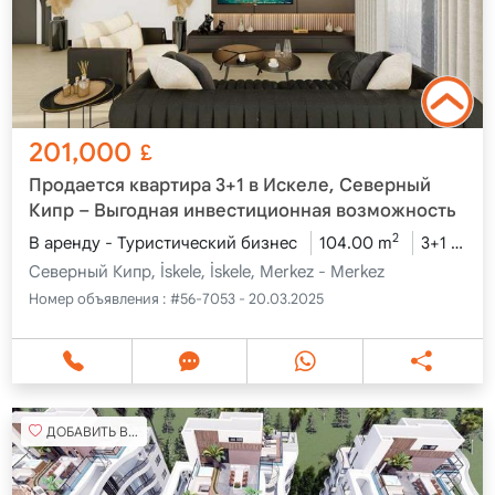
201,000
£
Продается квартира 3+1 в Искеле, Северный
Кипр – Выгодная инвестиционная возможность
2
В аренду - Туристический бизнес
104.00 m
3+1
1-й
Северный Кипр, İskele, İskele, Merkez - Merkez
Номер объявления :
#56-7053 - 20.03.2025
ДОБАВИТЬ В ИЗБРАННОЕ