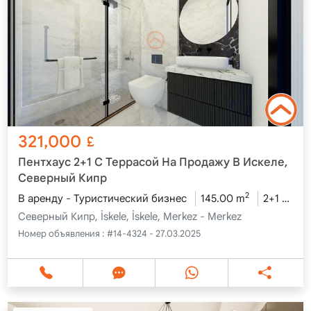
321,000
£
Пентхаус 2+1 С Террасой На Продажу В Искеле,
Северный Кипр
2
В аренду - Туристический бизнес
145.00 m
2+1
Пен
Северный Кипр, İskele, İskele, Merkez - Merkez
Номер объявления :
#14-4324 - 27.03.2025