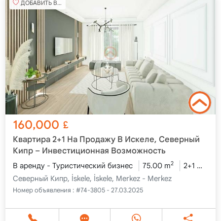
ДОБАВИТЬ В ИЗБРАННОЕ
160,000
£
Квартира 2+1 На Продажу В Искеле, Северный
Кипр – Инвестиционная Возможность
2
В аренду - Туристический бизнес
75.00 m
2+1
4 эт
Северный Кипр, İskele, İskele, Merkez - Merkez
Номер объявления :
#74-3805 - 27.03.2025