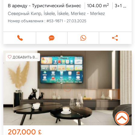
2
В аренду - Туристический бизнес
104.00 m
3+1
4 э
Северный Кипр, İskele, İskele, Merkez - Merkez
Номер объявления :
#53-9871 - 27.03.2025
ДОБАВИТЬ В ИЗБРАННОЕ
207,000
£