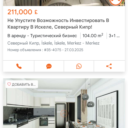
211,000
£
Не Упустите Возможность Инвестировать В
Квартиру В Искеле, Северный Кипр!
2
В аренду - Туристический бизнес
104.00 m
3+1
8 э
Северный Кипр, İskele, İskele, Merkez - Merkez
Номер объявления :
#35-4075 - 27.03.2025
ДОБАВИТЬ В ИЗБРАННОЕ