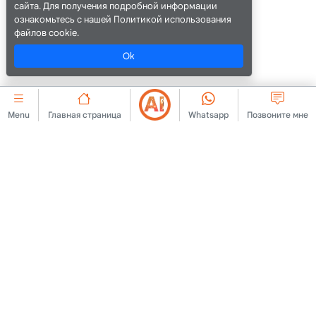
сайта. Для получения подробной информации
ознакомьтесь с нашей Политикой использования
файлов cookie.
Ok
Menu
Главная страница
Whatsapp
Позвоните мне
КОРПОРАТИВНЫЙ
cookie
Связаться с нами
Соглашение о членстве
О нас
Правила публикации
Объявление
рекламы
Юридическое
Политика КВКК
предупреждение
Информационный текст
Условия эксплуатации
КВКК
Разъясняющий текст
Форма заявления КВКК