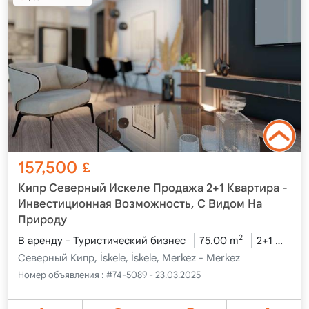
157,500
£
Кипр Северный Искеле Продажа 2+1 Квартира -
Инвестиционная Возможность, С Видом На
Природу
2
В аренду - Туристический бизнес
75.00 m
2+1
2-й 
Северный Кипр, İskele, İskele, Merkez - Merkez
Номер объявления :
#74-5089 - 23.03.2025