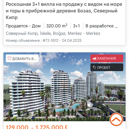
Роскошная 3+1 вилла на продажу с видом на море
и горы в прибрежной деревне Бозаз, Северный
Кипр
2
Продается - Дом
320.00 m
3+1
В разработке
2026
Северный Кипр, İskele, Boğaz, Merkez - Merkez
Номер объявления :
#72-5512 - 24.04.2025
ДОБАВИТЬ В ИЗБРАННОЕ
КАМПАНИЯ
ПРОЕКТ
129,000
1,725,000
£
~