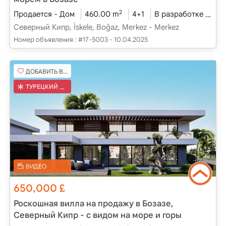
2
Продается - Дом
460.00 m
4+1
В разработке
202
Северный Кипр, İskele, Boğaz, Merkez - Merkez
Номер объявления :
#17-5003 - 10.04.2025
ДОБАВИТЬ В ИЗБРАННОЕ
ТУРЕЦКИЙ КОБ
ВИДЕО
650,000
£
Роскошная вилла на продажу в Бозазе,
Северный Кипр - с видом на море и горы