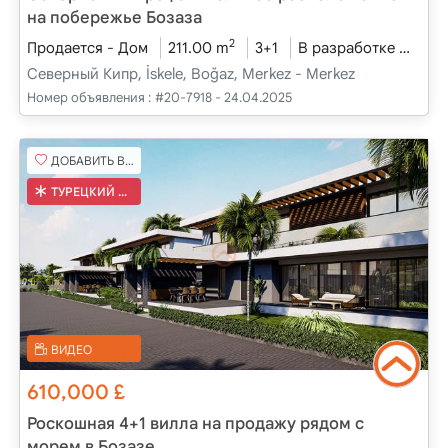
на побережье Бозаза
2
Продается - Дом
211.00 m
3+1
В разработке
2026
Северный Кипр, İskele, Boğaz, Merkez - Merkez
Номер объявления :
#20-7918 - 24.04.2025
ДОБАВИТЬ В ИЗБРАННОЕ
ТУРЕЦКИЙ КОБ
ВИДЕО
610,000
£
Роскошная 4+1 вилла на продажу рядом с
морем в Бозазе