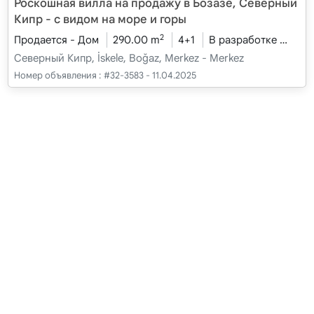
Роскошная вилла на продажу в Бозазе, Северный
Кипр - с видом на море и горы
2
Продается - Дом
290.00 m
4+1
В разработке
2026
Северный Кипр, İskele, Boğaz, Merkez - Merkez
Номер объявления :
#32-3583 - 11.04.2025