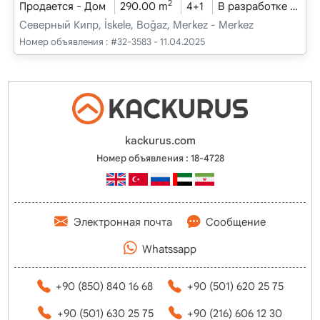
2
Продается - Дом
290.00 m
4+1
В разработке
202
Северный Кипр, İskele, Boğaz, Merkez - Merkez
Номер объявления :
#32-3583 - 11.04.2025
kackurus.com
Номер объявления : 18-4728
Электронная почта
Сообщение
Whatssapp
+90 (850) 840 16 68
+90 (501) 620 25 75
+90 (501) 630 25 75
+90 (216) 606 12 30