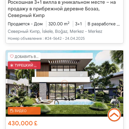
Роскошная 3+1 вилла в уникальном месте – на
продажу в прибрежной деревне Бозаз,
Северный Кипр
2
Продается - Дом
320.00 m
3+1
В разработке
202
Северный Кипр, İskele, Boğaz, Merkez - Merkez
Номер объявления :
#24-5642 - 24.04.2025
ДОБАВИТЬ В ИЗБРАННОЕ
ТУРЕЦКИЙ КОБ
ВИДЕО
430,000
£