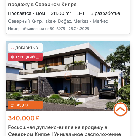
продажу в Северном Кипре
2
Продается - Дом
211.00 m
3+1
В разработке
2026
Северный Кипр, İskele, Boğaz, Merkez - Merkez
Номер объявления :
#50-6978 - 25.04.2025
ДОБАВИТЬ В ИЗБРАННОЕ
ТУРЕЦКИЙ КОБ
ВИДЕО
340,000
£
Роскошная дуплекс-вилла на продажу в
Северном Кипре | Уникальное расположение