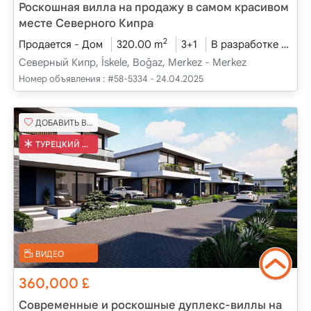
Роскошная вилла на продажу в самом красивом
месте Северного Кипра
2
Продается - Дом
320.00 m
3+1
В разработке
202
Северный Кипр, İskele, Boğaz, Merkez - Merkez
Номер объявления :
#58-5334 - 24.04.2025
ДОБАВИТЬ В ИЗБРАННОЕ
ТУРЕЦКИЙ КОБ
ВИДЕО
360,000
£
Современные и роскошные дуплекс-виллы на