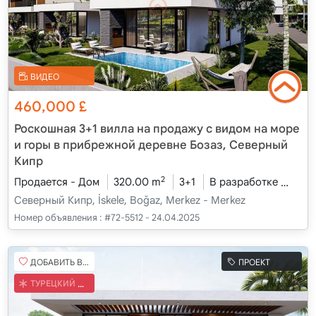
ВИДЕО
460,000
£
Роскошная 3+1 вилла на продажу с видом на море
и горы в прибрежной деревне Бозаз, Северный
Кипр
2
Продается - Дом
320.00 m
3+1
В разработке
2026
Северный Кипр, İskele, Boğaz, Merkez - Merkez
Номер объявления :
#72-5512 - 24.04.2025
ДОБАВИТЬ В ИЗБРАННОЕ
ПРОЕКТ
ТУРЕЦКИЙ КОБ