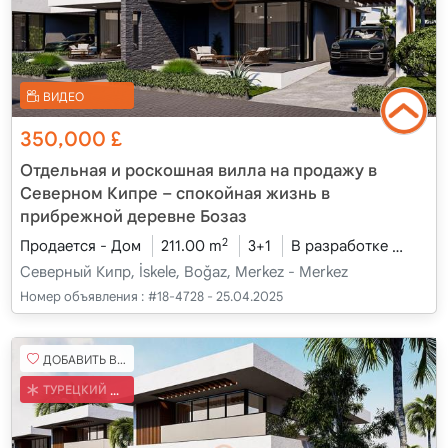
ВИДЕО
350,000
£
Отдельная и роскошная вилла на продажу в
Северном Кипре – спокойная жизнь в
прибрежной деревне Бозаз
2
Продается - Дом
211.00 m
3+1
В разработке
2026 
Северный Кипр, İskele, Boğaz, Merkez - Merkez
Номер объявления :
#18-4728 - 25.04.2025
ДОБАВИТЬ В ИЗБРАННОЕ
ТУРЕЦКИЙ КОБ