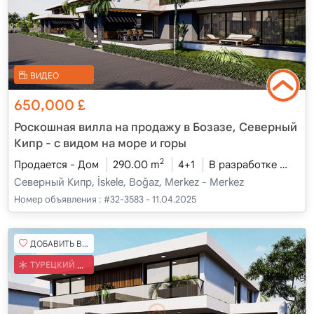
ВИДЕО
650,000
£
Роскошная вилла на продажу в Бозазе, Северный
Кипр - с видом на море и горы
2
Продается - Дом
290.00 m
4+1
В разработке
2026
Северный Кипр, İskele, Boğaz, Merkez - Merkez
Номер объявления :
#32-3583 - 11.04.2025
ДОБАВИТЬ В ИЗБРАННОЕ
ТУРЕЦКИЙ КОБ