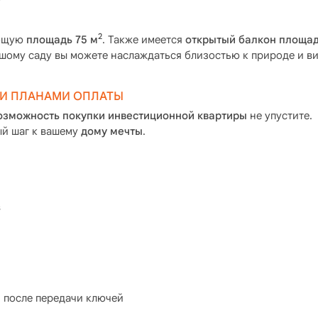
2
общую
площадь 75 м
. Также имеется
открытый балкон площад
шому саду вы можете наслаждаться близостью к природе и в
И ПЛАНАМИ ОПЛАТЫ
озможность покупки инвестиционной квартиры
не упустите.
ый шаг к вашему
дому мечты
.
в
 после передачи ключей