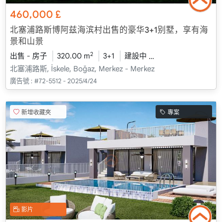
460,000
£
北塞浦路斯博阿兹海滨村出售的豪华3+1别墅，享有海
景和山景
2
出售 - 房子
320.00 m
3+1
建設中
2026 - 一月 送貨
北塞浦路斯, İskele, Boğaz, Merkez - Merkez
廣告號 :
#72-5512 - 2025/4/24
新增收藏夾
專案
影片