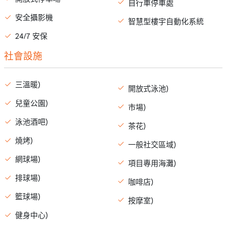
自行車停車處
安全攝影機
智慧型樓宇自動化系統
24/7 安保
社會設施
三溫暖)
開放式泳池)
兒童公園)
市場)
泳池酒吧)
茶花)
燒烤)
一般社交區域)
網球場)
項目專用海灘)
排球場)
咖啡店)
籃球場)
按摩室)
健身中心)