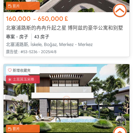
影片
160,000
650,000
£
~
北塞浦路斯的冉冉升起之星 博阿兹的豪华公寓和别墅
專案 - 房子
43 房子
北塞浦路斯, İskele, Boğaz, Merkez - Merkez
廣告號 :
#53-5236 - 2025/4/8
新增收藏夾
土耳其玉米棒
影片