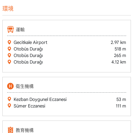
環境
運輸
Gecitkale Airport
2.97 km
Otobüs Durağı
518 m
Otobüs Durağı
265 m
Otobüs Durağı
4.12 km
衛生機構
Kezban Doygunel Eczanesi
53 m
Sümer Eczanesi
111 m
教育機構