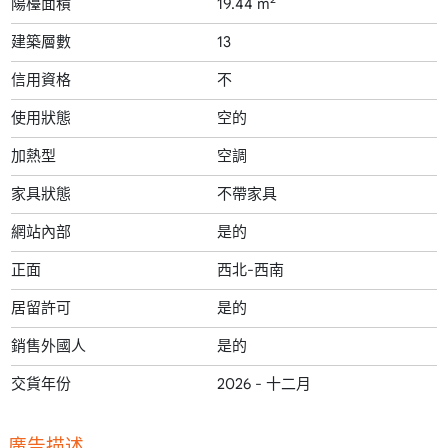
陽檯面積
19.44 m
建築層數
13
信用資格
不
使用狀態
空的
加熱型
空調
家具狀態
不帶家具
網站內部
是的
正面
西北-西南
居留許可
是的
銷售外國人
是的
交貨年份
2026 - 十二月
廣告描述