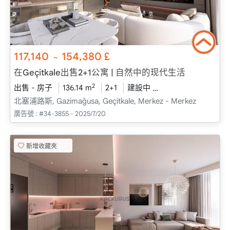
117,140
154,380
£
~
在Geçitkale出售2+1公寓 | 自然中的现代生活
2
出售 - 房子
136.14 m
2+1
建設中
2026 - 十二月 送貨
北塞浦路斯, Gazimağusa, Geçitkale, Merkez - Merkez
廣告號 :
#34-3855 - 2025/7/20
新增收藏夾