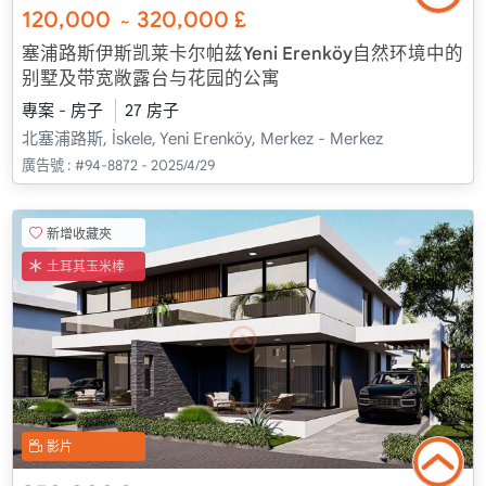
120,000
320,000
£
~
塞浦路斯伊斯凯莱卡尔帕兹Yeni Erenköy自然环境中的
别墅及带宽敞露台与花园的公寓
專案 - 房子
27 房子
北塞浦路斯, İskele, Yeni Erenköy, Merkez - Merkez
廣告號 :
#94-8872 - 2025/4/29
新增收藏夾
土耳其玉米棒
影片