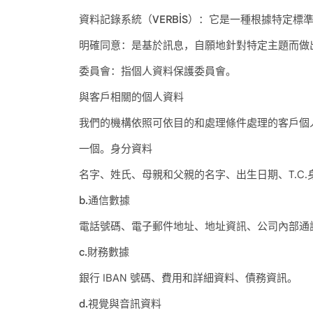
資料記錄系統（VERBİS）：
它是一種根據特定標
明確同意：
是基於訊息，自願地針對特定主題而做
委員會：
指個人資料保護委員會。
與客戶相關的個人資料
我們的機構依照可依目的和處理條件處理的客戶個
一個。身分資料
名字、姓氏、母親和父親的名字、出生日期、T.C
b.通信數據
電話號碼、電子郵件地址、地址資訊、公司內部通
c.財務數據
銀行 IBAN 號碼、費用和詳細資料、債務資訊。
d.視覺與音訊資料