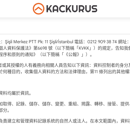
ez PTT Pk: 11 Şişli/İstanbul 電話：0212 909 38 74 網址
訊根據《個人資料保護法》第6698 號（以下簡稱「KVKK」）的規定，
程序和原則的通知》（以下簡稱「《公報》」）。
者或其授權的人有義務向相關人員告知以下資訊：資料控制者的身分
何種目的，收集個人資料的方法和法律理由，第11 條列出的其他權
資料均屬於資訊。
如取得、記錄、儲存、儲存、變更、重組、揭露、轉移、接管、提供
部分。
理資料記錄系統的自然人或法人。在本文範圍內，資料控制者是位於 Şişli Me
。