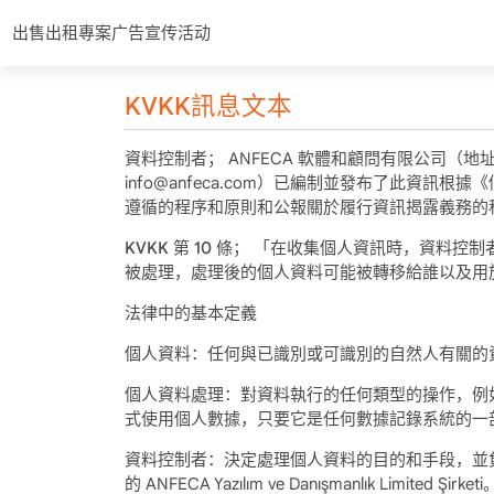
出售
出租
專案
广告宣传活动
KVKK訊息文本
資料控制者； ANFECA 軟體和顧問有限公司（地址：Şişli Merk
info@anfeca.com）已編制並發布了此資
遵循的程序和原則和公報關於履行資訊揭露義務的
KVKK 第 10 條；
「在收集個人資訊時，資料控制
被處理，處理後的個人資料可能被轉移給誰以及用於
法律中的基本定義
個人資料
：任何與已識別或可識別的自然人有關的
個人資料處理：
對資料執行的任何類型的操作，例
式使用個人數據，只要它是任何數據記錄系統的一
資料控制者
：決定處理個人資料的目的和手段，並負責建立和管
的 ANFECA Yazılım ve Danışmanlık Limited Şirketi