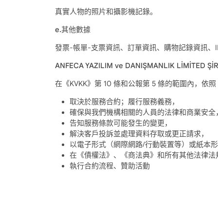
真實人物的照片和攝影機記錄。
e.其他數據
發票-帳單-支票資訊、訂單資訊、購物記錄資訊、
ANFECA YAZILIM ve DANIŞMANLIK LİMİTE
在《KVKK》第 10 條和公報第 5 條的範圍內，
取決於服務合約；履行服務義務，
確保與我們機構相關的人員的法律和商業安全
告知服務條款可能發生的變更，
解決客戶投訴並處理資料存取或更正請求，
以電子形式（網際網路/行動裝置等）或紙本
在《債權法》、《商法典》和所有其他法律法
執行合約流程、贊助活動