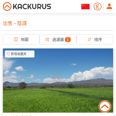
出售 - 陰謀
地圖
過濾器
排序
2
新增收藏夾