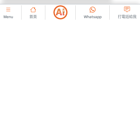
Menu
首頁
Whatsapp
打電話給我
公司的
聯絡我們
會員協議
關於我們
廣告發布規則
廣告
KVKK 政策
法律警告
KVKK訊息文本
使用條款
KVKK 申請表
澄清文字
同意文字
Cookie 政策
讓我們攜手合作
商業夥伴關係