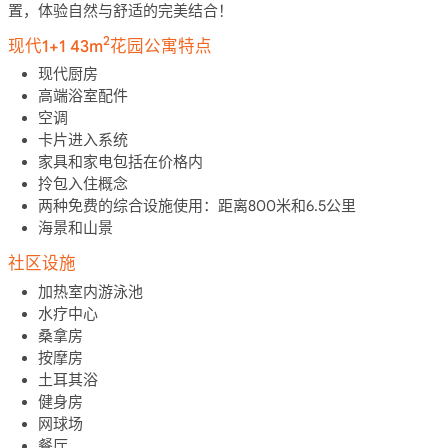
置，体验自然与舒适的完美结合！
2
现代1+1 43m
花园公寓特点
现代厨房
高端浴室配件
空调
卡片进入系统
家具和家电包括在价格内
拎包入住概念
两种免费的综合设施使用：距离800米和6.5公里
海景和山景
社区设施
加热室内游泳池
水疗中心
桑拿房
按摩房
土耳其浴
健身房
网球场
餐厅