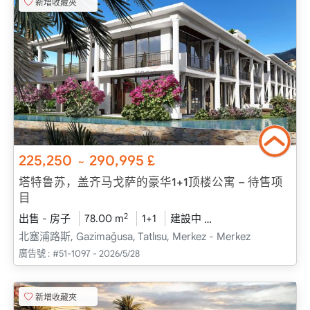
新增收藏夾
225,250
290,995
£
~
塔特鲁苏，盖齐马戈萨的豪华1+1顶楼公寓 – 待售项
目
2
出售 - 房子
78.00 m
1+1
建設中
2026 - 十二月 送貨
北塞浦路斯, Gazimağusa, Tatlısu, Merkez - Merkez
廣告號 :
#51-1097 - 2026/5/28
新增收藏夾