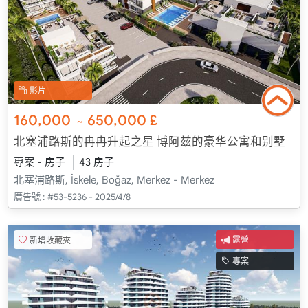
影片
160,000
650,000
£
~
北塞浦路斯的冉冉升起之星 博阿兹的豪华公寓和别墅
專案 - 房子
43 房子
北塞浦路斯, İskele, Boğaz, Merkez - Merkez
廣告號 :
#53-5236 - 2025/4/8
新增收藏夾
露營
專案