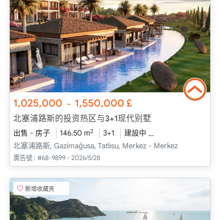
1,025,000
1,550,000
£
~
北塞浦路斯的投资热区与3+1现代别墅
2
出售 - 房子
146.50 m
3+1
建設中
2026 - 十二月 送貨
北塞浦路斯, Gazimağusa, Tatlısu, Merkez - Merkez
廣告號 :
#68-9899 - 2026/5/28
新增收藏夾