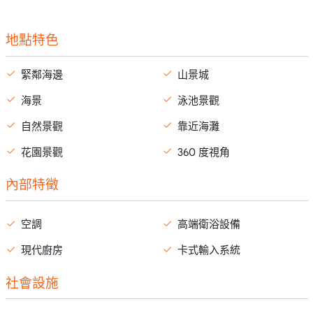
地點特色
緊鄰海邊
山景城
海景
泳池景觀
自然景觀
靠近海灘
花園景觀
360 度視角
內部特徵
空調
高端衛浴設備
現代廚房
卡式輸入系統
社會設施