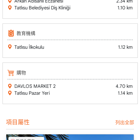
Arkan Adisanli Eczanesi
2.34 km
Tatlısu Belediyesi Diş Kliniği
1.10 km
教育機構
Tatlısu İlkokulu
1.12 km
購物
DAVLOS MARKET 2
4.70 km
Tatlısu Pazar Yeri
1.14 km
項目屬性
列出全部