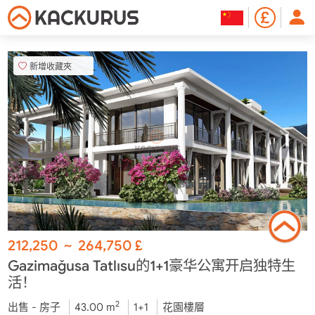
新增收藏夾
212,250
~
264,750
£
Gazimağusa Tatlısu的1+1豪华公寓开启独特生
活！
2
出售 - 房子
43.00 m
1+1
花園樓層