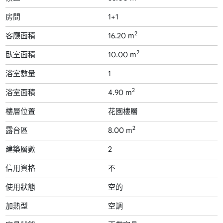
房間
1+1
2
客廳面積
16.20 m
2
臥室面積
10.00 m
浴室數量
1
2
浴室面積
4.90 m
樓層位置
花園樓層
2
露台區
8.00 m
建築層數
2
信用資格
不
使用狀態
空的
加熱型
空調