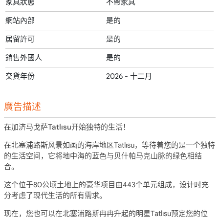
家具狀態
不帶家具
網站內部
是的
居留許可
是的
銷售外國人
是的
交貨年份
2026 - 十二月
廣告描述
在加济马戈萨Tatlısu开始独特的生活！
在北塞浦路斯风景如画的海岸地区Tatlısu，等待着您的是一个独特
的生活空间，它将地中海的蓝色与贝什帕马克山脉的绿色相结
合。
这个位于80公顷土地上的豪华项目由443个单元组成，设计时充
分考虑了现代生活的所有需求。
现在，您也可以在北塞浦路斯冉冉升起的明星Tatlısu预定您的位