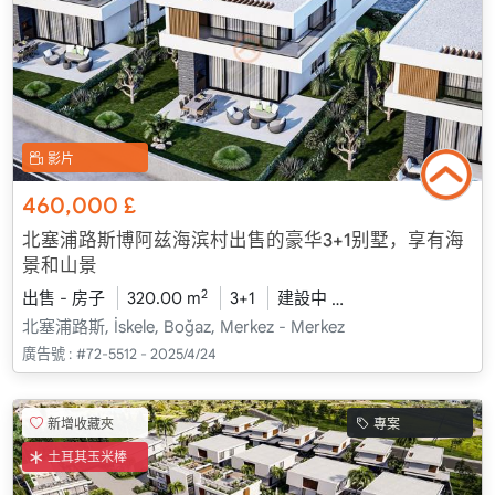
影片
460,000
£
北塞浦路斯博阿兹海滨村出售的豪华3+1别墅，享有海
景和山景
2
出售 - 房子
320.00 m
3+1
建設中
2026 - 一月 送貨
北塞浦路斯, İskele, Boğaz, Merkez - Merkez
廣告號 :
#72-5512 - 2025/4/24
新增收藏夾
專案
土耳其玉米棒