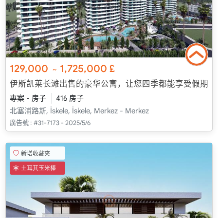
129,000
1,725,000
£
~
伊斯凯莱长滩出售的豪华公寓，让您四季都能享受假期
專案 - 房子
416 房子
北塞浦路斯, İskele, İskele, Merkez - Merkez
廣告號 :
#31-7173 - 2025/5/6
新增收藏夾
土耳其玉米棒