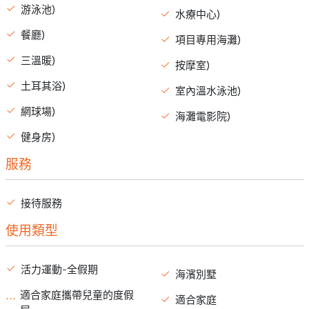
游泳池)
水療中心)
餐廳)
項目專用海灘)
三溫暖)
按摩室)
土耳其浴)
室內溫水泳池)
網球場)
海灘電影院)
健身房)
服務
接待服務
使用類型
活力運動-全假期
海濱別墅
適合家庭攜帶兒童的度假
適合家庭