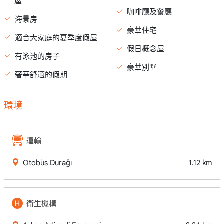
屋
咖啡廳及餐廳
海景房
豪華住宅
適合大家庭的夏季度假屋
假日概念屋
有泳池的房子
豪華別墅
奢華舒適的假期
環境
運輸
Otobüs Durağı
1.12 km
衛生機構