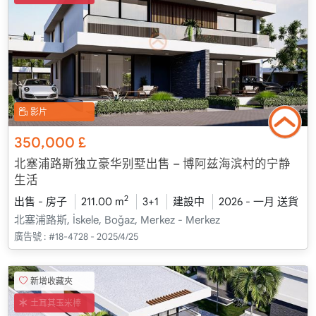
影片
350,000
£
北塞浦路斯独立豪华别墅出售 – 博阿兹海滨村的宁静
生活
2
出售 - 房子
211.00 m
3+1
建設中
2026 - 一月 送貨
北塞浦路斯, İskele, Boğaz, Merkez - Merkez
廣告號 :
#18-4728 - 2025/4/25
新增收藏夾
土耳其玉米棒