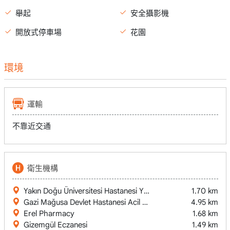
舉起
安全攝影機
開放式停車場
花園
環境
運輸
不靠近交通
衛生機構
Yakın Doğu Üniversitesi Hastanesi Yeniboğaziçi
1.70 km
Gazi Mağusa Devlet Hastanesi Acil Servisi
4.95 km
Erel Pharmacy
1.68 km
Gizemgül Eczanesi
1.49 km