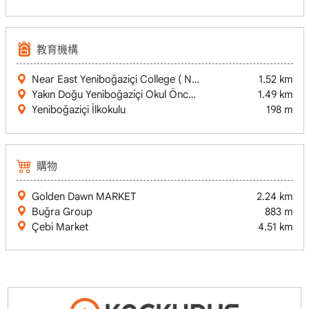
教育機構
Near East Yeniboğaziçi College ( NEC Yeniboğaziçi )
1.52 km
Yakın Doğu Yeniboğaziçi Okul Öncesi
1.49 km
Yeniboğaziçi İlkokulu
198 m
購物
Golden Dawn MARKET
2.24 km
Buğra Group
883 m
Çebi Market
4.51 km