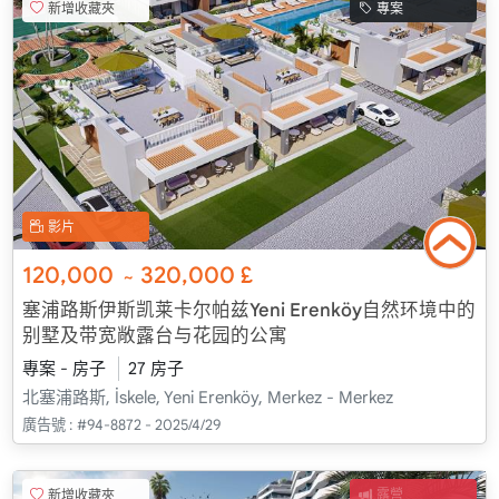
新增收藏夾
專案
影片
120,000
320,000
£
~
塞浦路斯伊斯凯莱卡尔帕兹Yeni Erenköy自然环境中的
别墅及带宽敞露台与花园的公寓
專案 - 房子
27 房子
北塞浦路斯, İskele, Yeni Erenköy, Merkez - Merkez
廣告號 :
#94-8872 - 2025/4/29
新增收藏夾
露營