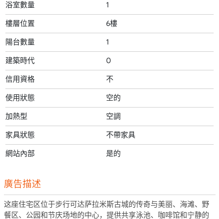
浴室數量
1
樓層位置
6樓
陽台數量
1
建築時代
0
信用資格
不
使用狀態
空的
加熱型
空調
家具狀態
不帶家具
網站內部
是的
廣告描述
这座住宅区位于步行可达萨拉米斯古城的传奇与美丽、海滩、野
餐区、公园和节庆场地的中心，提供共享泳池、咖啡馆和宁静的