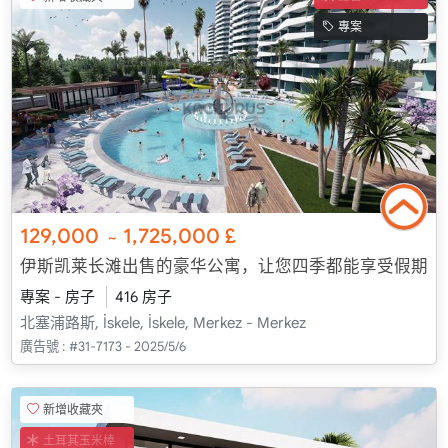
專案
129,000
1,725,000
£
~
伊斯凯莱长滩出售的豪华公寓，让您四季都能享受假期
專案 - 房子
416 房子
北塞浦路斯, İskele, İskele, Merkez - Merkez
廣告號 :
#31-7173 - 2025/5/6
新增收藏夾
土耳其玉米棒