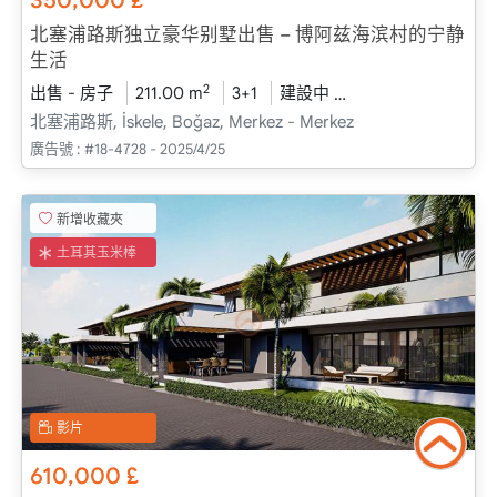
350,000
£
北塞浦路斯独立豪华别墅出售 – 博阿兹海滨村的宁静
生活
2
出售 - 房子
211.00 m
3+1
建設中
2026 - 一月 送貨
北塞浦路斯, İskele, Boğaz, Merkez - Merkez
廣告號 :
#18-4728 - 2025/4/25
新增收藏夾
土耳其玉米棒
影片
610,000
£