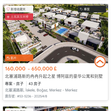
新增收藏夾
專案
土耳其玉米棒
影片
160,000
650,000
£
~
北塞浦路斯的冉冉升起之星 博阿兹的豪华公寓和别墅
專案 - 房子
43 房子
北塞浦路斯, İskele, Boğaz, Merkez - Merkez
廣告號 :
#53-5236 - 2025/4/8