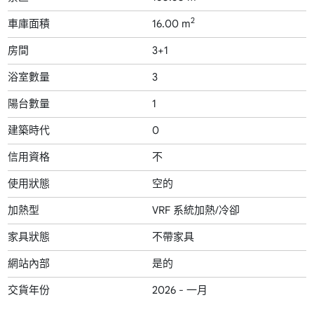
2
車庫面積
16.00 m
房間
3+1
浴室數量
3
陽台數量
1
建築時代
0
信用資格
不
使用狀態
空的
加熱型
VRF 系統加熱/冷卻
家具狀態
不帶家具
網站內部
是的
交貨年份
2026 - 一月