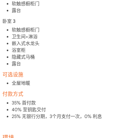
软触感橱柜门
露台
卧室 3
软触感橱柜门
卫生间+淋浴
嵌入式水龙头
浴室柜
隐藏式马桶
露台
可选设施
全屋地暖
付款方式
35% 首付款
40% 至钥匙交付
25% 无银行分期，3个月支付一次，0% 利息
環境