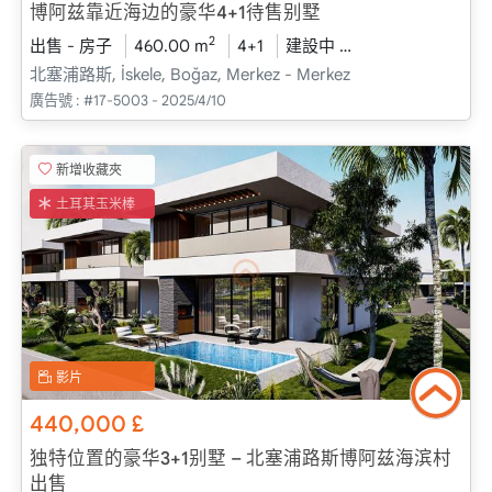
博阿兹靠近海边的豪华4+1待售别墅
2
出售 - 房子
460.00 m
4+1
建設中
2026 - 一月 送貨
北塞浦路斯, İskele, Boğaz, Merkez - Merkez
廣告號 :
#17-5003 - 2025/4/10
新增收藏夾
土耳其玉米棒
影片
440,000
£
独特位置的豪华3+1别墅 – 北塞浦路斯博阿兹海滨村
出售