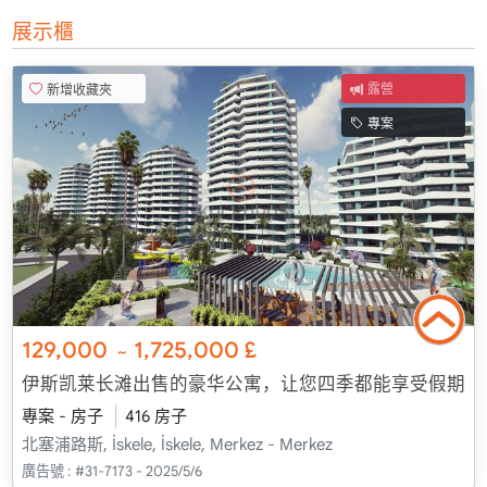
展示櫃
新增收藏夾
露營
專案
129,000
1,725,000
£
~
伊斯凯莱长滩出售的豪华公寓，让您四季都能享受假期
專案 - 房子
416 房子
北塞浦路斯, İskele, İskele, Merkez - Merkez
廣告號 :
#31-7173 - 2025/5/6