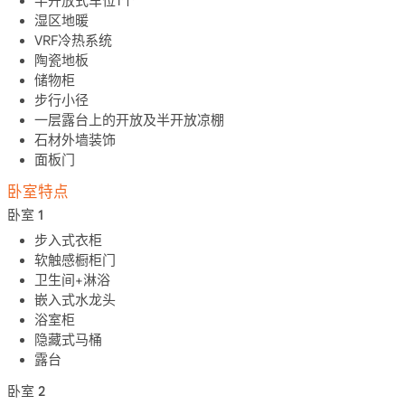
半开放式车位1个
湿区地暖
VRF冷热系统
陶瓷地板
储物柜
步行小径
一层露台上的开放及半开放凉棚
石材外墙装饰
面板门
卧室特点
卧室 1
步入式衣柜
软触感橱柜门
卫生间+淋浴
嵌入式水龙头
浴室柜
隐藏式马桶
露台
卧室 2