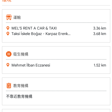
運輸
MEL’S RENT A CAR & TAXI
3.36 km
Taksi İskele Boğaz - Karpaz Erenköy (Gata Marina) Ercan Hav
3.68 km
衛生機構
Mehmet İlban Eczanesi
1.52 km
教育機構
不靠近教育機構