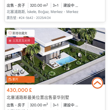
2
出售 - 房子
320.00 m
3+1
建設中
2026 - 一月 送貨
北塞浦路斯, İskele, Boğaz, Merkez - Merkez
廣告號 :
#24-5642 - 2025/4/24
新增收藏夾
土耳其玉米棒
影片
430,000
£
北塞浦路斯最美位置出售豪华别墅
2
出售 - 房子
320.00 m
3+1
建設中
2026 - 一月 送貨