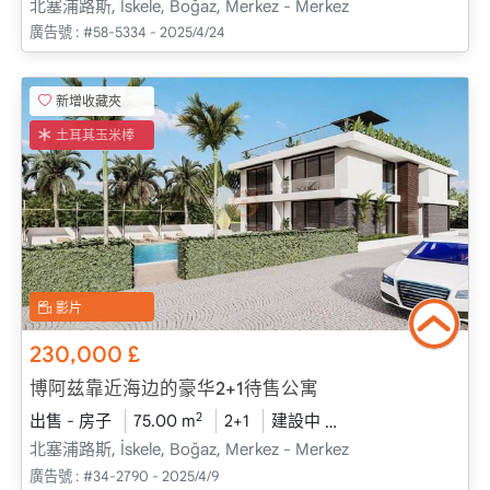
北塞浦路斯, İskele, Boğaz, Merkez - Merkez
廣告號 :
#58-5334 - 2025/4/24
新增收藏夾
土耳其玉米棒
影片
230,000
£
博阿兹靠近海边的豪华2+1待售公寓
2
出售 - 房子
75.00 m
2+1
建設中
2026 - 一月 送貨
北塞浦路斯, İskele, Boğaz, Merkez - Merkez
廣告號 :
#34-2790 - 2025/4/9