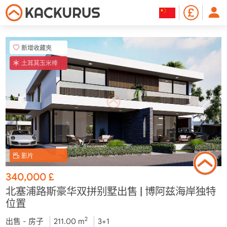
新增收藏夾
土耳其玉米棒
影片
340,000
£
北塞浦路斯豪华双拼别墅出售 | 博阿兹海岸独特
位置
2
出售 - 房子
211.00 m
3+1