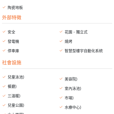
陶瓷地板
外部特徵
安全
花園 - 獨立式
發電機
燒烤
停車庫
智慧型樓宇自動化系統
社會設施
兒童泳池)
美容院)
餐廳)
室內泳池)
三溫暖)
市場)
兒童公園)
水療中心)