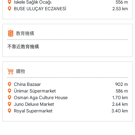
İskele Sağlık Ocağı
556 m
BUSE ULUÇAY ECZANESİ
2.53 km
教育機構
不靠近教育機構
購物
China Bazaar
902 m
Ünimar Süpermarket
586 m
Osman Aga Culture House
1.70 km
Juno Deluxe Market
2.64 km
Royal Supermarket
3.40 km