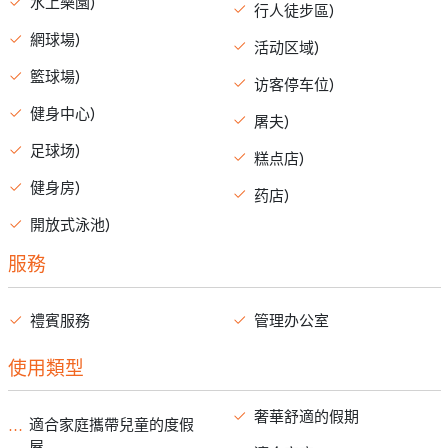
水上樂園)
行人徒步區)
網球場)
活动区域)
籃球場)
访客停车位)
健身中心)
屠夫)
足球场)
糕点店)
健身房)
药店)
開放式泳池)
服務
禮賓服務
管理办公室
使用類型
奢華舒適的假期
適合家庭攜帶兒童的度假
屋