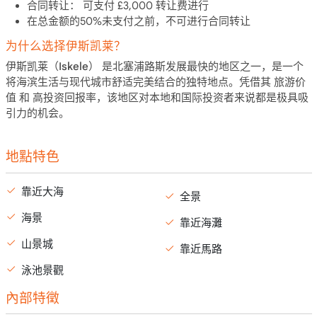
合同转让：
可支付 £3,000 转让费进行
在总金额的50%未支付之前，不可进行合同转让
为什么选择伊斯凯莱？
伊斯凯莱（Iskele）
是北塞浦路斯发展最快的地区之一，是一个
将海滨生活与现代城市舒适完美结合的独特地点。凭借其
旅游价
值
和
高投资回报率
，该地区对本地和国际投资者来说都是极具吸
引力的机会。
地點特色
靠近大海
全景
海景
靠近海灘
山景城
靠近馬路
泳池景觀
內部特徵