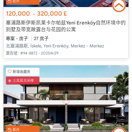
影片
120,000
320,000
£
~
塞浦路斯伊斯凯莱卡尔帕兹Yeni Erenköy自然环境中的
别墅及带宽敞露台与花园的公寓
專案 - 房子
27 房子
北塞浦路斯, İskele, Yeni Erenköy, Merkez - Merkez
廣告號 :
#94-8872 - 2025/4/29
新增收藏夾
土耳其玉米棒
影片