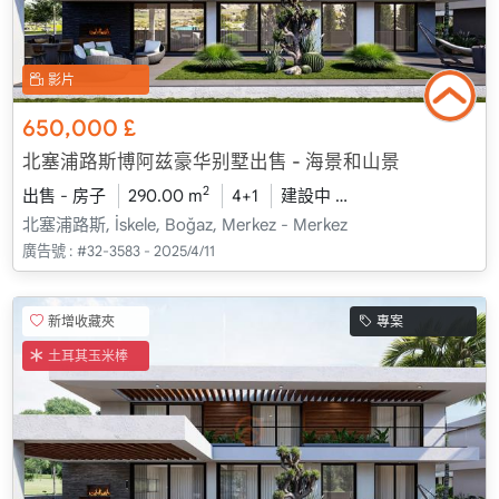
影片
650,000
£
北塞浦路斯博阿兹豪华别墅出售 - 海景和山景
2
出售 - 房子
290.00 m
4+1
建設中
2026 - 一月 送貨
北塞浦路斯, İskele, Boğaz, Merkez - Merkez
廣告號 :
#32-3583 - 2025/4/11
新增收藏夾
專案
土耳其玉米棒