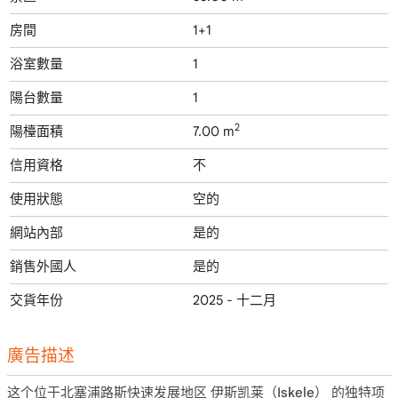
房間
1+1
浴室數量
1
陽台數量
1
2
陽檯面積
7.00 m
信用資格
不
使用狀態
空的
網站內部
是的
銷售外國人
是的
交貨年份
2025 - 十二月
廣告描述
这个位于北塞浦路斯快速发展地区
伊斯凯莱（Iskele）
的独特项