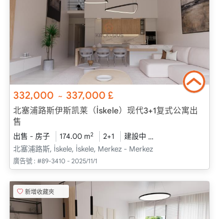
332,000
337,000
£
~
北塞浦路斯伊斯凯莱（İskele）现代3+1复式公寓出
售
2
出售 - 房子
174.00 m
2+1
建設中
2025 - 十二月 送貨
北塞浦路斯, İskele, İskele, Merkez - Merkez
廣告號 :
#89-3410 - 2025/11/1
新增收藏夾