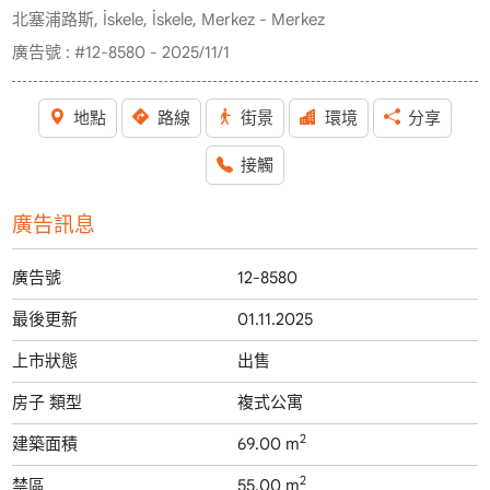
北塞浦路斯, İskele, İskele, Merkez - Merkez
廣告號 :
#12-8580 - 2025/11/1
地點
路線
街景
環境
分享
接觸
廣告訊息
廣告號
12-8580
最後更新
01.11.2025
上市狀態
出售
房子 類型
複式公寓
2
建築面積
69.00 m
2
禁區
55.00 m