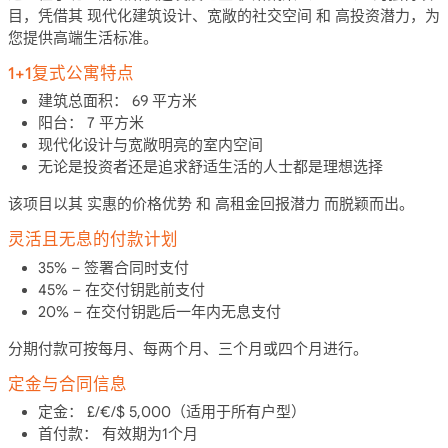
目，凭借其
现代化建筑设计
、
宽敞的社交空间
和
高投资潜力
，为
您提供高端生活标准。
1+1复式公寓特点
建筑总面积：
69 平方米
阳台：
7 平方米
现代化设计与宽敞明亮的室内空间
无论是投资者还是追求舒适生活的人士都是理想选择
该项目以其
实惠的价格优势
和
高租金回报潜力
而脱颖而出。
灵活且无息的付款计划
35% –
签署合同时支付
45% –
在交付钥匙前支付
20% –
在交付钥匙后一年内无息支付
分期付款可按每月、每两个月、三个月或四个月进行。
定金与合同信息
定金：
£/€/$ 5,000（适用于所有户型）
首付款：
有效期为1个月