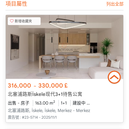
項目屬性
列出全部
新增收藏夾
316,000
330,000
£
~
北塞浦路斯İskele现代3+1待售公寓
2
出售 - 房子
163.00 m
1+1
建設中
2025 - 十二月 送貨
北塞浦路斯, İskele, İskele, Merkez - Merkez
廣告號 :
#23-5714 - 2025/11/1