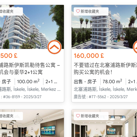
增收藏夾
新增收藏夾
,500
£
160,000
£
浦路斯伊斯凯勒待售公寓 –
不要错过在北塞浦路斯伊斯
机会与豪华2+1公寓
购买公寓的机会！
2
2
- 房子
6 - 二月 送貨
100.00 m
三樓
2+1
建設中
出售 - 房子
2026 - 二月 送貨
78.00 m
頂樓公
2+1
北塞浦路斯, İskele, İskele, Merkez - Merkez
:
#36-8159 - 2025/3/27
廣告號 :
#77-5562 - 2025/3/27
增收藏夾
新增收藏夾