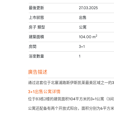
最後更新
27.03.2025
上市狀態
出售
房子 類型
公寓
2
建築面積
104.00 m
房間
3+1
浴室數量
1
廣告描述
通过这套位于北塞浦路斯伊斯凯莱最美区域之一的3
3+1出售公寓详情
位于B3栋2楼的
建筑面积104平方米的3+1公寓
（3
公寓还配备有
两个开放式阳台，面积分别为6平方米和