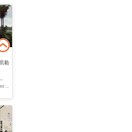
凯勒
寓
建設中
2026 - 二月 送貨
二樓
北塞浦路斯, İskele, İskele, Merkez - Merkez