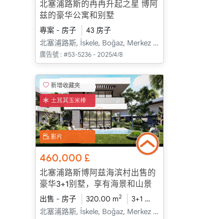
北塞浦路斯的冉冉升起之星 博阿
兹的豪华公寓和别墅
專案 - 房子
43 房子
北塞浦路斯, İskele, Boğaz, Merkez - Merkez
廣告號 :
#53-5236 - 2025/4/8
新增收藏夾
土耳其玉米棒
影片
460,000
£
北塞浦路斯博阿兹海滨村出售的
豪华3+1别墅，享有海景和山景
2
出售 - 房子
320.00 m
3+1
建設中
2026 - 
北塞浦路斯, İskele, Boğaz, Merkez - Merkez