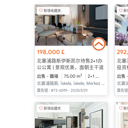
新增收藏夾
新
198,000
£
292
北塞浦路斯伊斯凯尔待售2+1办
北塞
公公寓 | 景观优美，面朝主干道
投资
2
出售 - 職場
75.00 m
2+1
建設中
出售 
202
北塞浦路斯, İskele, İskele, Merkez - Merkez
廣告號 :
#73-6599 - 2025/3/29
廣告號 
新增收藏夾
新