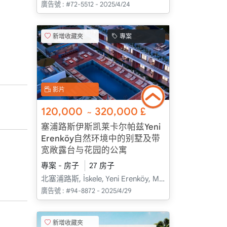
廣告號 :
#72-5512 - 2025/4/24
新增收藏夾
專案
影片
120,000
320,000
£
~
塞浦路斯伊斯凯莱卡尔帕兹Yeni
Erenköy自然环境中的别墅及带
宽敞露台与花园的公寓
專案 - 房子
27 房子
北塞浦路斯, İskele, Yeni Erenköy, Merkez - Merkez
廣告號 :
#94-8872 - 2025/4/29
新增收藏夾