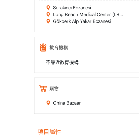
Serakıncı Eczanesi
Long Beach Medical Center (LBMC)
Gökberk Alp Yakar Eczanesi
教育機構
不靠近教育機構
購物
China Bazaar
項目屬性