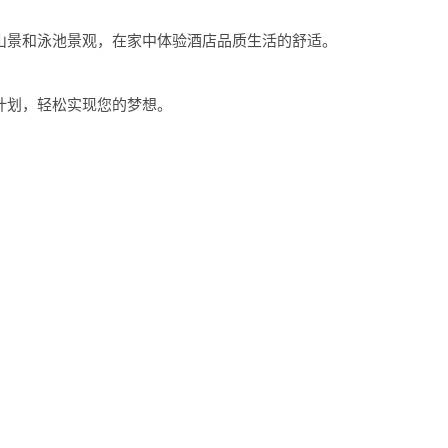
山景和泳池景观，在家中体验
酒店品质生活
的舒适。
计划，轻松实现您的梦想。