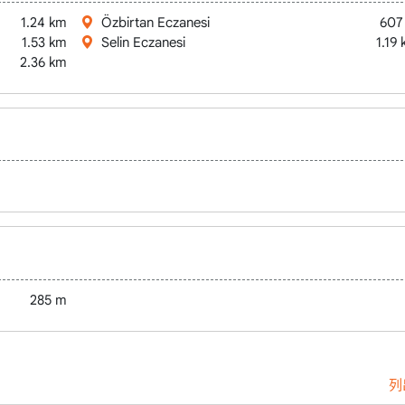
1.24 km
Özbirtan Eczanesi
607
1.53 km
Selin Eczanesi
1.19
2.36 km
285 m
列