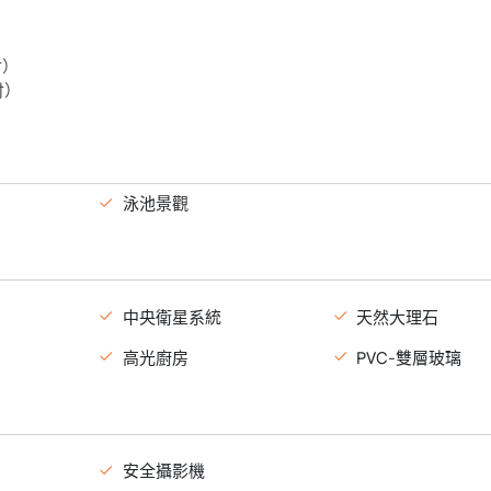
付）
付）
泳池景觀
中央衛星系統
天然大理石
高光廚房
PVC-雙層玻璃
安全攝影機