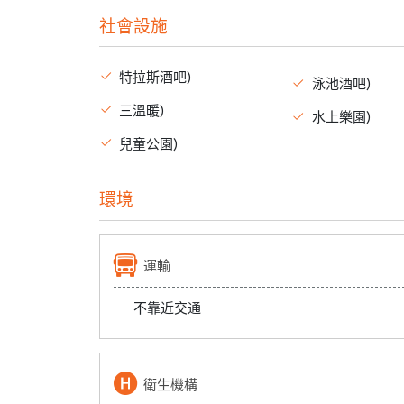
社會設施
特拉斯酒吧)
泳池酒吧)
三溫暖)
水上樂園)
兒童公園)
環境
運輸
不靠近交通
衛生機構