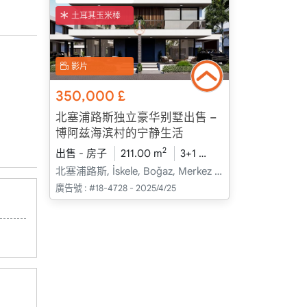
土耳其玉米棒
影片
350,000
£
北塞浦路斯独立豪华别墅出售 –
博阿兹海滨村的宁静生活
2
出售 - 房子
211.00 m
3+1
建設中
2026 - 一
北塞浦路斯, İskele, Boğaz, Merkez - Merkez
廣告號 :
#18-4728 - 2025/4/25