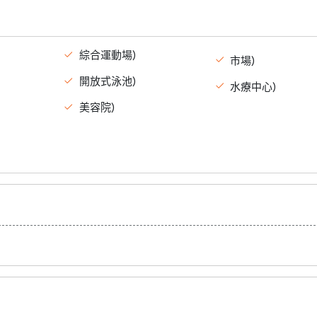
綜合運動場)
市場)
開放式泳池)
水療中心)
美容院)