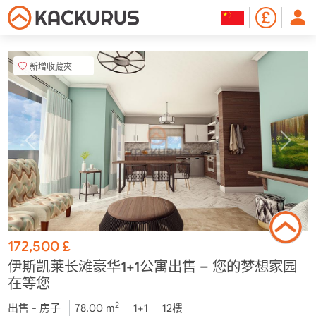
新增收藏夾
172,500
£
伊斯凯莱长滩豪华1+1公寓出售 – 您的梦想家园
在等您
2
出售 - 房子
78.00 m
1+1
12樓