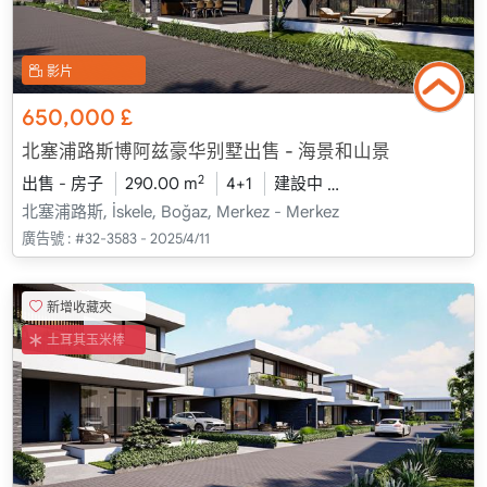
影片
650,000
£
北塞浦路斯博阿兹豪华别墅出售 - 海景和山景
2
出售 - 房子
290.00 m
4+1
建設中
2026 - 一月 送貨
北塞浦路斯, İskele, Boğaz, Merkez - Merkez
廣告號 :
#32-3583 - 2025/4/11
新增收藏夾
土耳其玉米棒