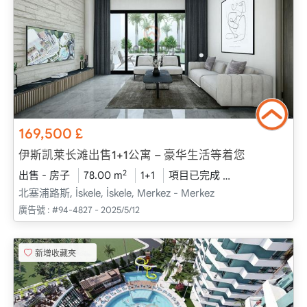
169,500
£
伊斯凯莱长滩出售1+1公寓 – 豪华生活等着您
2
出售 - 房子
78.00 m
1+1
項目已完成
2025 - 六月 送
北塞浦路斯, İskele, İskele, Merkez - Merkez
廣告號 :
#94-4827 - 2025/5/12
新增收藏夾