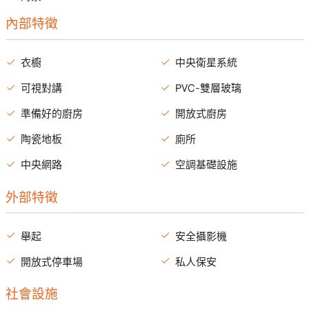
內部特徵
衣櫥
中央衛星系統
可視對講
PVC-雙層玻璃
準備好的廚房
開放式廚房
陶瓷地板
廁所
中央網路
空調基礎設施
外部特徵
舉起
安全攝影機
開放式停車場
私人保安
社會設施