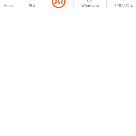
Menu
首頁
Whatsapp
打電話給我
公司的
聯絡我們
會員協議
關於我們
廣告發布規則
廣告
KVKK 政策
法律警告
KVKK訊息文本
使用條款
KVKK 申請表
澄清文字
同意文字
Cookie 政策
讓我們攜手合作
商業夥伴關係
合作夥伴表格