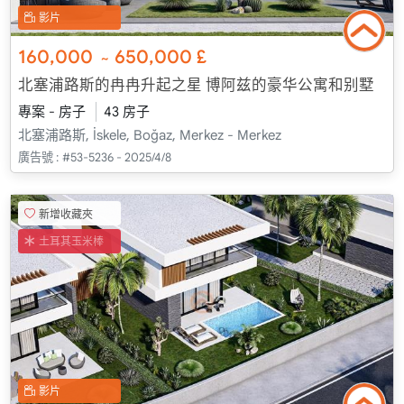
影片
160,000
650,000
£
~
北塞浦路斯的冉冉升起之星 博阿兹的豪华公寓和别墅
專案 - 房子
43 房子
北塞浦路斯, İskele, Boğaz, Merkez - Merkez
廣告號 :
#53-5236 - 2025/4/8
新增收藏夾
土耳其玉米棒
影片