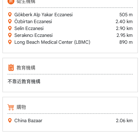
衛生機構
Gökberk Alp Yakar Eczanesi
505 m
Özbirtan Eczanesi
2.40 km
Selin Eczanesi
2.90 km
Serakıncı Eczanesi
2.95 km
Long Beach Medical Center (LBMC)
890 m
教育機構
不靠近教育機構
購物
China Bazaar
2.06 km