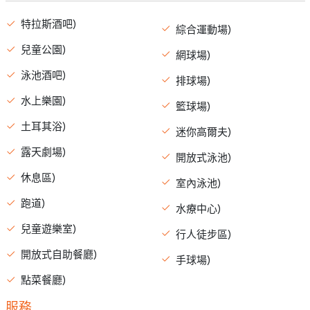
特拉斯酒吧)
綜合運動場)
兒童公園)
網球場)
泳池酒吧)
排球場)
水上樂園)
籃球場)
土耳其浴)
迷你高爾夫)
露天劇場)
開放式泳池)
休息區)
室內泳池)
跑道)
水療中心)
兒童遊樂室)
行人徒步區)
開放式自助餐廳)
手球場)
點菜餐廳)
服務