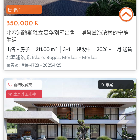
影片
350,000
£
北塞浦路斯独立豪华别墅出售 – 博阿兹海滨村的宁静
生活
2
出售 - 房子
211.00 m
3+1
建設中
2026 - 一月 送貨
北塞浦路斯, İskele, Boğaz, Merkez - Merkez
廣告號 :
#18-4728 - 2025/4/25
新增收藏夾
專案
土耳其玉米棒