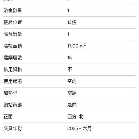
浴室數量
1
樓層位置
12樓
陽台數量
1
2
陽檯面積
17.00 m
建築層數
15
信用資格
不
使用狀態
空的
加熱型
空調
網站內部
是的
正面
西方-北
交貨年份
2025 - 六月