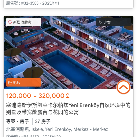
廣告號 :
#32-3583 - 2025/4/11
新增收藏夾
專案
影片
120,000
320,000
£
~
塞浦路斯伊斯凯莱卡尔帕兹Yeni Erenköy自然环境中的
别墅及带宽敞露台与花园的公寓
專案 - 房子
27 房子
北塞浦路斯, İskele, Yeni Erenköy, Merkez - Merkez
廣告號 :
#94-8872 - 2025/4/29