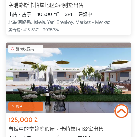
塞浦路斯卡帕兹地区2+1别墅出售
2
出售 - 房子
105.00 m
2+1
建設中
2026 - 一月 送貨
北塞浦路斯, İskele, Yeni Erenköy, Merkez - Merkez
廣告號 :
#15-5371 - 2025/5/4
新增收藏夾
影片
125,000
£
自然中的宁静度假屋 - 卡帕兹1+1公寓出售