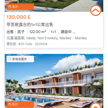
影片
130,000
£
带宽敞露台的1+1公寓出售
2
出售 - 房子
122.00 m
1+1
建設中
2026 - 一月 送貨
北塞浦路斯, İskele, Yeni Erenköy, Merkez - Merkez
廣告號 :
#25-7636 - 2025/5/4
新增收藏夾
影片