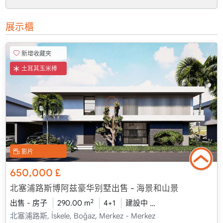
展示櫃
新增收藏夾
土耳其玉米棒
影片
650,000
£
北塞浦路斯博阿兹豪华别墅出售 - 海景和山景
2
出售 - 房子
290.00 m
4+1
建設中
2026 - 一月 送貨
北塞浦路斯, İskele, Boğaz, Merkez - Merkez