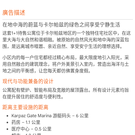
廣告描述
在地中海的蔚蓝与卡尔帕兹的绿色之间享受宁静生活
这套1+1待售公寓位于卡尔帕兹地区的一个独特住宅社区中，在这
里大海与大自然和谐相融。被原始的自然风光和地中海的深蓝包
围，是远离城市喧嚣、亲近自然、享受安宁生活的理想选择。
小区内的每一户住宅都经过精心布局，最大限度地引入阳光，采
用自然融合的建筑理念，将户外美景引入室内，营造出海洋与土
地之间的平衡感，让您每天都仿佛置身度假。
现代与功能兼备的设计
公寓配有壁炉、智能布局及宽敞的屋顶露台。所有设计元素均旨
在提升居住的舒适度与便利性。
距离主要设施的距离
Karpaz Gate Marina 游艇码头 – 6 公里
药房 – 1.1 公里
医疗中心 – 0.5 公里