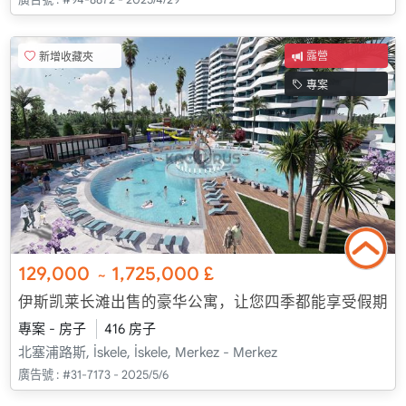
新增收藏夾
露營
專案
129,000
1,725,000
£
~
伊斯凯莱长滩出售的豪华公寓，让您四季都能享受假期
專案 - 房子
416 房子
北塞浦路斯, İskele, İskele, Merkez - Merkez
廣告號 :
#31-7173 - 2025/5/6