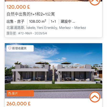
120,000
£
自然中出售的1+1和2+1公寓
2
出售 - 房子
108.00 m
1+1
建設中
2026 - 一月 送貨
北塞浦路斯, İskele, Yeni Erenköy, Merkez - Merkez
廣告號 :
#72-9869 - 2025/5/4
新增收藏夾
影片
260,000
£