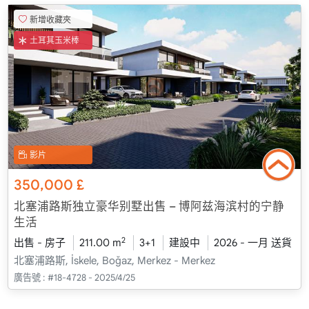
新增收藏夾
土耳其玉米棒
影片
350,000
£
北塞浦路斯独立豪华别墅出售 – 博阿兹海滨村的宁静
生活
2
出售 - 房子
211.00 m
3+1
建設中
2026 - 一月 送貨
北塞浦路斯, İskele, Boğaz, Merkez - Merkez
廣告號 :
#18-4728 - 2025/4/25