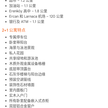
超市 – 1.2 公里
加油站 – 1.1 公里
Erenköy 高中 – 1.8 公里
Ercan 和 Larnaca 机场 – 120 公里
银行及 ATM – 1.1 公里
2+1 公寓特点
专属停车位
卧室带阳台
海景与泳池景观
私人花园
共享绿地和游泳池
木质外观金属设备格栅
底层带顶露台
石灰华楼梯与阳台边缘
预装空调管线
装饰性石材墙面
室内面板门
实木入户门
所有卧室配备嵌入式衣柜
双层铝合金窗户