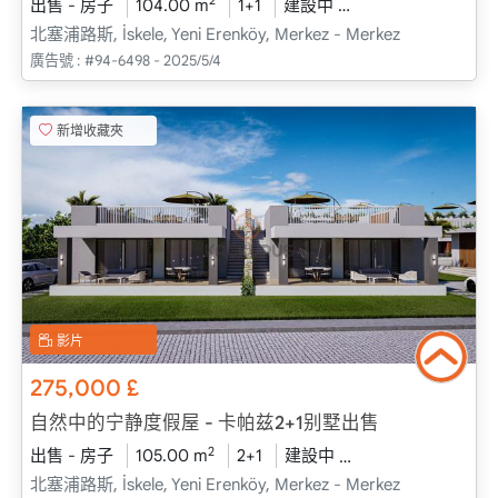
2
出售 - 房子
104.00 m
1+1
建設中
2026 - 一月 送貨
北塞浦路斯, İskele, Yeni Erenköy, Merkez - Merkez
廣告號 :
#94-6498 - 2025/5/4
新增收藏夾
影片
275,000
£
自然中的宁静度假屋 - 卡帕兹2+1别墅出售
2
出售 - 房子
105.00 m
2+1
建設中
2026 - 一月 送貨
北塞浦路斯, İskele, Yeni Erenköy, Merkez - Merkez