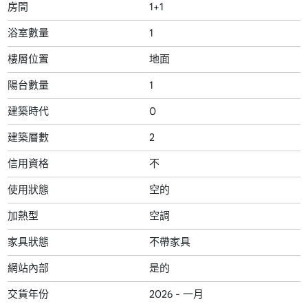
房間
1+1
浴室數量
1
樓層位置
地面
陽台數量
1
建築時代
0
建築層數
2
信用資格
不
使用狀態
空的
加熱型
空調
家具狀態
不帶家具
網站內部
是的
交貨年份
2026 - 一月