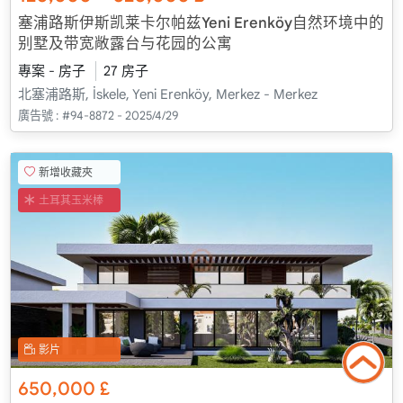
塞浦路斯伊斯凯莱卡尔帕兹Yeni Erenköy自然环境中的
别墅及带宽敞露台与花园的公寓
專案 - 房子
27 房子
北塞浦路斯, İskele, Yeni Erenköy, Merkez - Merkez
廣告號 :
#94-8872 - 2025/4/29
新增收藏夾
土耳其玉米棒
影片
650,000
£