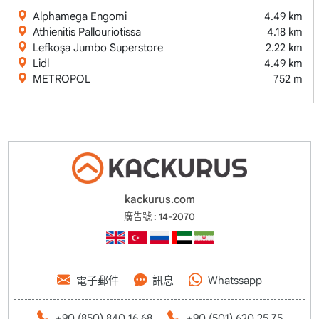
Alphamega Engomi
4.49 km
Athienitis Pallouriotissa
4.18 km
Lefkoşa Jumbo Superstore
2.22 km
Lidl
4.49 km
METROPOL
752 m
kackurus.com
廣告號 : 14-2070
電子郵件
訊息
Whatssapp
+90 (850) 840 16 68
+90 (501) 620 25 75