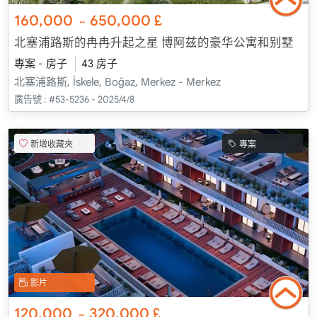
160,000
650,000
£
~
北塞浦路斯的冉冉升起之星 博阿兹的豪华公寓和别墅
專案 - 房子
43 房子
北塞浦路斯, İskele, Boğaz, Merkez - Merkez
廣告號 :
#53-5236 - 2025/4/8
新增收藏夾
專案
影片
120,000
320,000
£
~