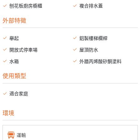
刨花板廚房櫥櫃
複合排水蓋
外部特徵
舉起
鋁製樓梯欄桿
開放式停車場
屋頂防水
水箱
外牆丙烯酸矽酮塗料
使用類型
適合家庭
環境
運輸