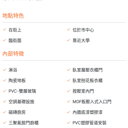
地點特色
在街上
位於市中心
臨街面
靠近大學
內部特徵
淋浴
臥室層壓衣櫃門
陶瓷地板
臥室刨花板衣櫃
PVC-雙層玻璃
按壓室內門
空調基礎設施
MDF板壓入式入口門
磁磚廚房
內牆底漆塑膠漆
三聚氰胺門廚櫃
PVC塑膠管道安裝