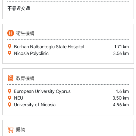
不靠近交通
衛生機構
Burhan Nalbantoglu State Hospital
1.71 km
Nicosia Polyclinic
3.56 km
教育機構
European University Cyprus
4.6 km
NEU
3.50 km
University of Nicosia
4.96 km
購物