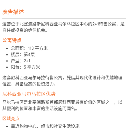
廣告描述
这套位于北塞浦路斯尼科西亚马尔马拉区中心的
2+1待售公寓
，是
自住或投资的绝佳机会。
公寓特点
总面积：
113 平方米
楼层：
第4层
户型：
2+1
阳台：
5 平方米
这套
尼科西亚马尔马拉待售公寓
，凭借其现代化设计和优越地理
位置，具备
极高的投资潜力
。
尼科西亚马尔马拉区优势
马尔马拉区
是
北塞浦路斯首都尼科西亚
最有价值的区域之一，以
其便利的位置和丰富的生活设施而闻名。
区域亮点
靠近购物中心、超市和社交生活设施