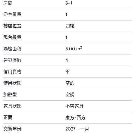
房間
3+1
浴室數量
1
樓層位置
四樓
陽台數量
1
2
陽檯面積
5.00 m
建築層數
4
信用資格
不
使用狀態
空的
加熱型
空調
家具狀態
不帶家具
正面
東方-西方
交貨年份
2027 - 一月