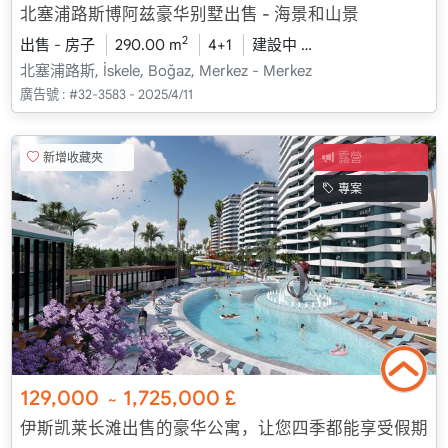
北塞浦路斯博阿兹豪华别墅出售 - 海景和山景
2
出售 - 房子
290.00 m
4+1
建設中
2026 - 一月 送貨
北塞浦路斯, İskele, Boğaz, Merkez - Merkez
廣告號 :
#32-3583 - 2025/4/11
新增收藏夾
露營
專案
129,000
1,725,000
£
~
伊斯凯莱长滩出售的豪华公寓，让您四季都能享受假期