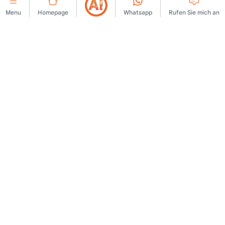
Menu
Homepage
Whatsapp
Rufen Sie mich an
UNTERNEHMEN
Mitgliedschaftsvereinbarung
Kontaktieren Sie uns
Regeln für die
Über uns
Veröffentlichung von
Hinweisen
Anzeigen
Rechtlicher Hinweis
KVKK-Richtlinie
Nutzungsbedingungen
KVKK-Klarstellungstext
Klarstellungstext
KVKK-Antragsformular
Cookie-Richtlinie
Einwilligungstext
LASST UNS ZUSAMMENARBEITEN