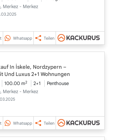
le, Merkez - Merkez
7.03.2025
t
Whatsapp
Teilen
uf In İskele, Nordzypern –
eit Und Luxus 2+1 Wohnungen
2
100.00 m
2+1
Penthouse
le, Merkez - Merkez
.03.2025
t
Whatsapp
Teilen