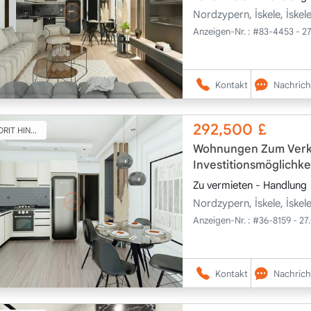
Nordzypern, İskele, İske
Anzeigen-Nr. :
#83-4453 - 2
Kontakt
Nachrich
292,500
£
T HINZUFÜGEN
Wohnungen Zum Verka
Investitionsmöglichk
Zu vermieten - Handlung
Nordzypern, İskele, İske
Anzeigen-Nr. :
#36-8159 - 27
Kontakt
Nachrich