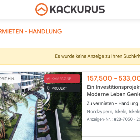
RMIETEN - HANDLUNG
Es wurde keine Anzeige zu Ihren Suchkri
157,500
~
533,0
T HINZUFÜGEN
KAMPAGNE
Ein Investitionsproje
PROJEKT
Moderne Leben Geni
Zu vermieten - Handlung
Nordzypern, İskele, İske
Anzeigen-Nr. :
#28-7050 - 2