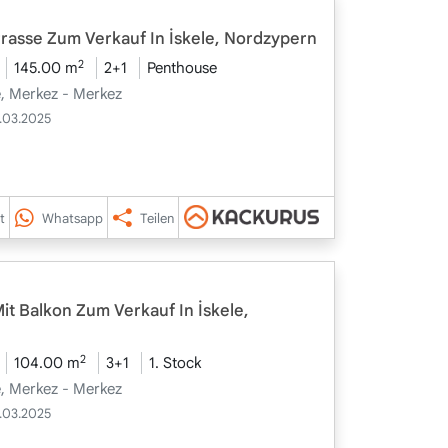
rrasse Zum Verkauf In İskele, Nordzypern
2
145.00 m
2+1
Penthouse
le, Merkez - Merkez
.03.2025
t
Whatsapp
Teilen
t Balkon Zum Verkauf In İskele,
2
104.00 m
3+1
1. Stock
le, Merkez - Merkez
.03.2025