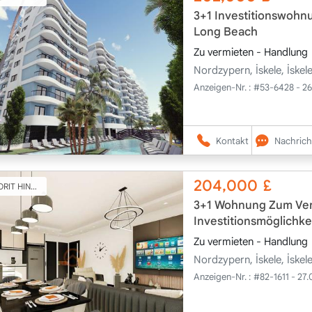
3+1 Investitionswohn
Long Beach
Zu vermieten - Handlung
Nordzypern, İskele, İske
Anzeigen-Nr. :
#53-6428 - 2
Kontakt
Nachrich
204,000
£
T HINZUFÜGEN
3+1 Wohnung Zum Verk
Investitionsmöglichke
Zu vermieten - Handlung
Nordzypern, İskele, İske
Anzeigen-Nr. :
#82-1611 - 27