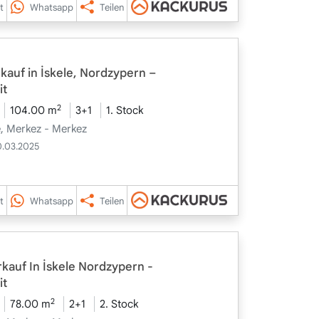
t
Whatsapp
Teilen
auf in İskele, Nordzypern –
it
2
104.00 m
3+1
1. Stock
le, Merkez - Merkez
0.03.2025
t
Whatsapp
Teilen
auf In İskele Nordzypern -
it
2
78.00 m
2+1
2. Stock