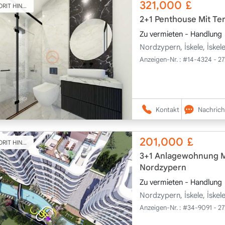
321,000
£
T HINZUFÜGEN
2+1 Penthouse Mit Te
Zu vermieten - Handlung
Nordzypern, İskele, İske
Anzeigen-Nr. :
#14-4324 - 27
Kontakt
Nachrich
201,000
£
T HINZUFÜGEN
3+1 Anlagewohnung Mi
Nordzypern
Zu vermieten - Handlung
Nordzypern, İskele, İske
Anzeigen-Nr. :
#34-9091 - 27