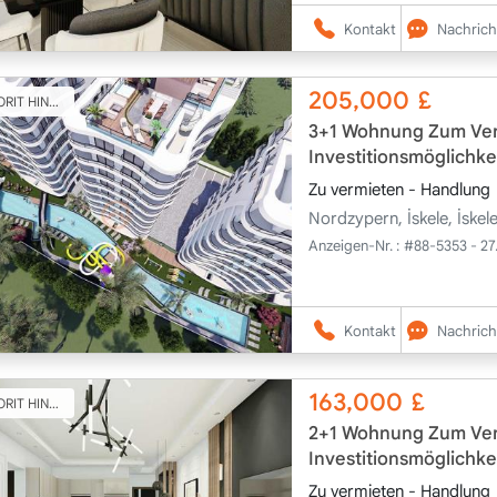
Kontakt
Nachrich
205,000
£
T HINZUFÜGEN
3+1 Wohnung Zum Verk
Investitionsmöglichke
Zu vermieten - Handlung
Nordzypern, İskele, İske
Anzeigen-Nr. :
#88-5353 - 27
Kontakt
Nachrich
163,000
£
T HINZUFÜGEN
2+1 Wohnung Zum Verk
Investitionsmöglichke
Zu vermieten - Handlung