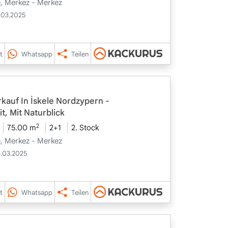
le, Merkez - Merkez
.03.2025
t
Whatsapp
Teilen
auf In İskele Nordzypern -
t, Mit Naturblick
2
75.00 m
2+1
2. Stock
le, Merkez - Merkez
3.03.2025
t
Whatsapp
Teilen