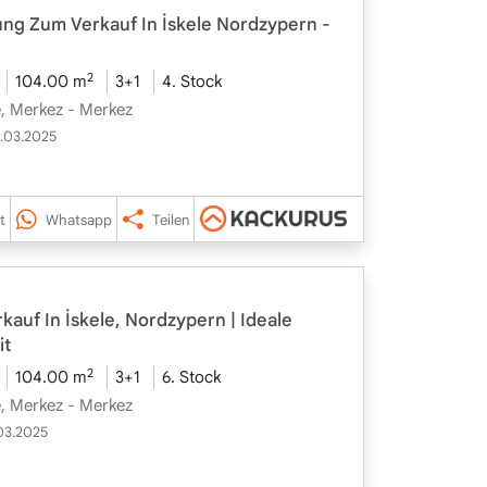
ung Zum Verkauf In İskele Nordzypern -
2
104.00 m
3+1
4. Stock
le, Merkez - Merkez
6.03.2025
t
Whatsapp
Teilen
auf In İskele, Nordzypern | Ideale
it
2
104.00 m
3+1
6. Stock
le, Merkez - Merkez
.03.2025