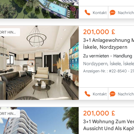
Kontakt
Nachrich
201,000
£
T HINZUFÜGEN
3+1 Anlagewohnung Mi
İskele, Nordzypern
Zu vermieten - Handlung
Nordzypern, İskele, İske
Anzeigen-Nr. :
#22-8540 - 2
Kontakt
Nachrich
201,000
£
T HINZUFÜGEN
3+1 Wohnung Zum Verk
Aussicht Und Als Kapi