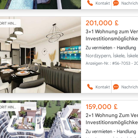
Kontakt
Nachrich
201,000
£
T HINZUFÜGEN
3+1 Wohnung zum Verk
Investitionsmöglichke
Zu vermieten - Handlung
Nordzypern, İskele, İske
Anzeigen-Nr. :
#56-7053 - 2
Kontakt
Nachrich
159,000
£
T HINZUFÜGEN
2+1 Wohnung Zum Verk
Investitionsmöglichke
Zu vermieten - Handlung