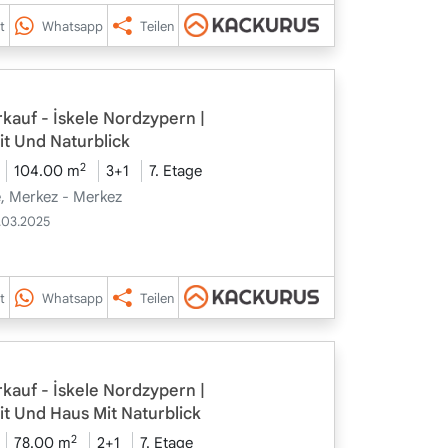
t
Whatsapp
Teilen
auf - İskele Nordzypern |
it Und Naturblick
2
104.00 m
3+1
7. Etage
le, Merkez - Merkez
.03.2025
t
Whatsapp
Teilen
auf - İskele Nordzypern |
it Und Haus Mit Naturblick
2
78.00 m
2+1
7. Etage