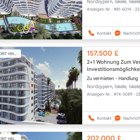
Nordzypern, İskele, İske
Anzeigen-Nr. :
#81-6014 - 23
Kontakt
Nachrich
157,500
£
T HINZUFÜGEN
2+1 Wohnung Zum Verk
Investitionsmöglichkei
Zu vermieten - Handlung
Nordzypern, İskele, İske
Anzeigen-Nr. :
#74-5089 - 2
Kontakt
Nachrich
202,000
£
T HINZUFÜGEN