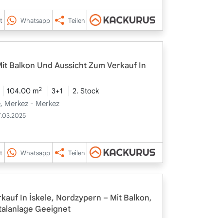
t
Whatsapp
Teilen
t Balkon Und Aussicht Zum Verkauf In
2
104.00 m
3+1
2. Stock
le, Merkez - Merkez
7.03.2025
t
Whatsapp
Teilen
auf In İskele, Nordzypern – Mit Balkon,
talanlage Geeignet