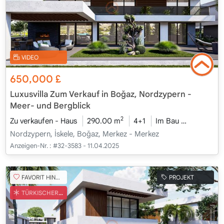
VIDEO
650,000
£
Luxusvilla Zum Verkauf in Boğaz, Nordzypern -
Meer- und Bergblick
2
Zu verkaufen - Haus
290.00 m
4+1
Im Bau
2026 - Ka
Nordzypern, İskele, Boğaz, Merkez - Merkez
Anzeigen-Nr. :
#32-3583 - 11.04.2025
FAVORIT HINZUFÜGEN
PROJEKT
TÜRKISCHER COB