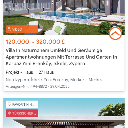
VIDEO
120,000
320,000
£
~
Villa In Naturnahem Umfeld Und Geräumige
Apartmentwohnungen Mit Terrasse Und Garten In
Karpaz Yeni Erenköy, İskele, Zypern
Projekt - Haus
27 Haus
Nordzypern, İskele, Yeni Erenköy, Merkez - Merkez
Anzeigen-Nr. :
#94-8872 - 29.04.2025
FAVORIT HINZUFÜGEN
TÜRKISCHER COB