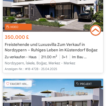
VIDEO
350,000
£
Freistehende und Luxusvilla Zum Verkauf in
Nordzypern – Ruhiges Leben im Küstendorf Boğaz
2
Zu verkaufen - Haus
211.00 m
3+1
Im Bau
2026 - Kam
Nordzypern, İskele, Boğaz, Merkez - Merkez
Anzeigen-Nr. :
#18-4728 - 25.04.2025
FAVORIT HINZUFÜGEN
PROJEKT