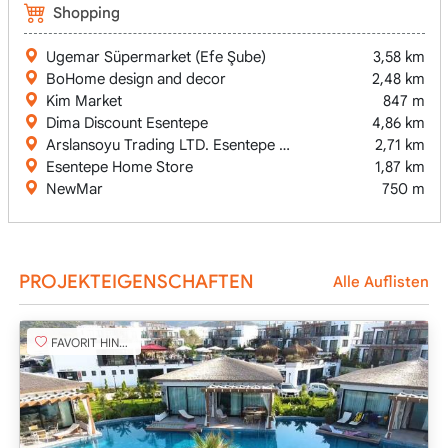
Shopping
Ugemar Süpermarket (Efe Şube)
3,58 km
BoHome design and decor
2,48 km
Kim Market
847 m
Dima Discount Esentepe
4,86 km
Arslansoyu Trading LTD. Esentepe Yapi Market DIY- (Marsha
2,71 km
Esentepe Home Store
1,87 km
NewMar
750 m
PROJEKTEIGENSCHAFTEN
Alle Auflisten
FAVORIT HINZUFÜGEN