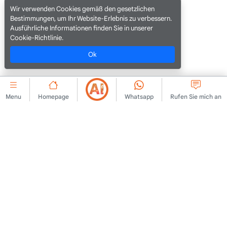
Wir verwenden Cookies gemäß den gesetzlichen
Bestimmungen, um Ihr Website-Erlebnis zu verbessern.
Ausführliche Informationen finden Sie in unserer
Cookie-Richtlinie.
Ok
Menu
Homepage
Whatsapp
Rufen Sie mich an
UNTERNEHMEN
Mitgliedschaftsvereinbarung
Kontaktieren Sie uns
Regeln für die
Über uns
Veröffentlichung von
Hinweisen
Anzeigen
Rechtlicher Hinweis
KVKK-Richtlinie