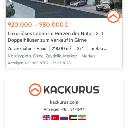
920,000
980,000
£
~
Luxuriöses Leben im Herzen der Natur: 3+1
Doppelhäuser zum Verkauf in Girne
2
Zu verkaufen - Haus
218.00 m
3+1
Im Bau
2025 - De
Nordzypern, Girne, Zeytinlik, Merkez - Merkez
Anzeigen-Nr. :
#15-9702 - 22.07.2025
kackurus.com
Anzeigen-Nr. : 34-1694