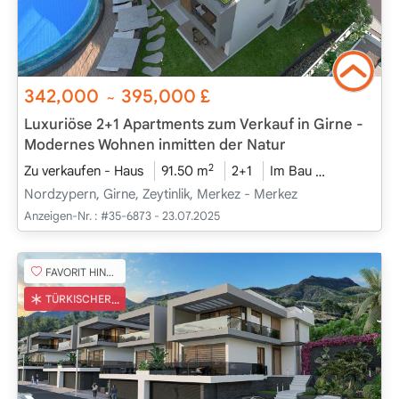
342,000
395,000
£
~
Luxuriöse 2+1 Apartments zum Verkauf in Girne -
Modernes Wohnen inmitten der Natur
2
Zu verkaufen - Haus
91.50 m
2+1
Im Bau
2025 - Dez
Nordzypern, Girne, Zeytinlik, Merkez - Merkez
Anzeigen-Nr. :
#35-6873 - 23.07.2025
FAVORIT HINZUFÜGEN
TÜRKISCHER COB