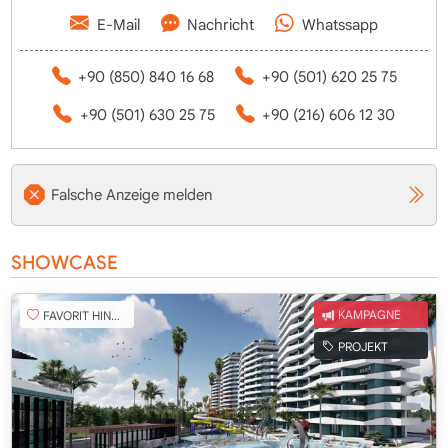
E-Mail
Nachricht
Whatssapp
+90 (850) 840 16 68
+90 (501) 620 25 75
+90 (501) 630 25 75
+90 (216) 606 12 30
Falsche Anzeige melden
SHOWCASE
FAVORIT HINZUFÜGEN
KAMPAGNE
PROJEKT