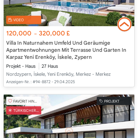
VIDEO
120,000
320,000
£
~
Villa In Naturnahem Umfeld Und Geräumige
Apartmentwohnungen Mit Terrasse Und Garten In
Karpaz Yeni Erenköy, İskele, Zypern
Projekt - Haus
27 Haus
Nordzypern, İskele, Yeni Erenköy, Merkez - Merkez
Anzeigen-Nr. :
#94-8872 - 29.04.2025
FAVORIT HINZUFÜGEN
PROJEKT
TÜRKISCHER COB