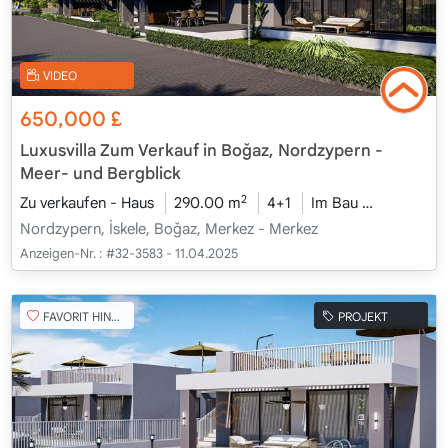
VIDEO
650,000
£
Luxusvilla Zum Verkauf in Boğaz, Nordzypern -
Meer- und Bergblick
2
Zu verkaufen - Haus
290.00 m
4+1
Im Bau
2026 - Ka
Nordzypern, İskele, Boğaz, Merkez - Merkez
Anzeigen-Nr. :
#32-3583 - 11.04.2025
FAVORIT HINZUFÜGEN
PROJEKT