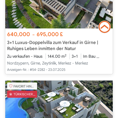
640,000
695,000
£
~
3+1 Luxus-Doppelvilla zum Verkauf in Girne |
Ruhiges Leben inmitten der Natur
2
Zu verkaufen - Haus
144.00 m
3+1
Im Bau
2025 - D
Nordzypern, Girne, Zeytinlik, Merkez - Merkez
Anzeigen-Nr. :
#54-2282 - 23.07.2025
FAVORIT HINZUFÜGEN
TÜRKISCHER COB