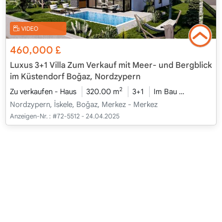
VIDEO
460,000
£
Luxus 3+1 Villa Zum Verkauf mit Meer- und Bergblick
im Küstendorf Boğaz, Nordzypern
2
Zu verkaufen - Haus
320.00 m
3+1
Im Bau
2026 - Ka
Nordzypern, İskele, Boğaz, Merkez - Merkez
Anzeigen-Nr. :
#72-5512 - 24.04.2025