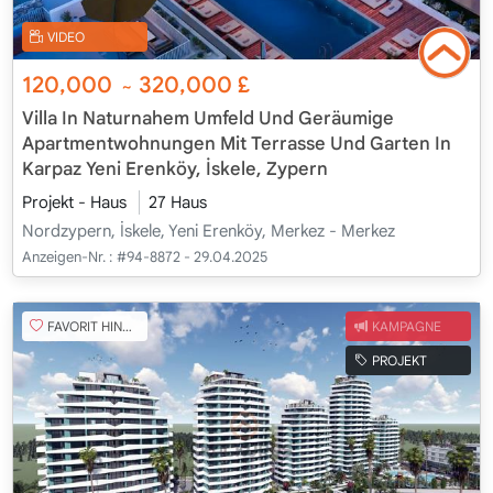
VIDEO
120,000
320,000
£
~
Villa In Naturnahem Umfeld Und Geräumige
Apartmentwohnungen Mit Terrasse Und Garten In
Karpaz Yeni Erenköy, İskele, Zypern
Projekt - Haus
27 Haus
Nordzypern, İskele, Yeni Erenköy, Merkez - Merkez
Anzeigen-Nr. :
#94-8872 - 29.04.2025
FAVORIT HINZUFÜGEN
KAMPAGNE
PROJEKT