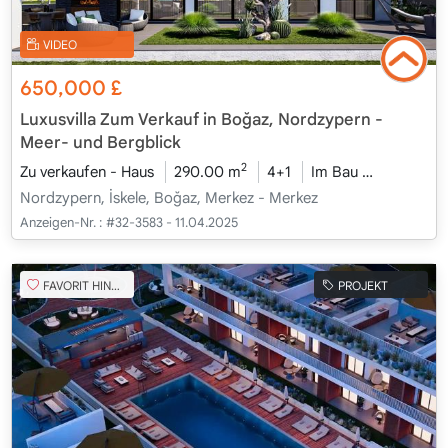
VIDEO
650,000
£
Luxusvilla Zum Verkauf in Boğaz, Nordzypern -
Meer- und Bergblick
2
Zu verkaufen - Haus
290.00 m
4+1
Im Bau
2026 - Ka
Nordzypern, İskele, Boğaz, Merkez - Merkez
Anzeigen-Nr. :
#32-3583 - 11.04.2025
FAVORIT HINZUFÜGEN
PROJEKT