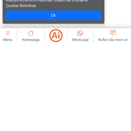
Ausführliche Informationen finden Sie in unserer
Cookie-Richtlinie.
Ok
Menu
Homepage
Whatsapp
Rufen Sie mich an
UNTERNEHMEN
Mitgliedschaftsvereinbarung
Kontaktieren Sie uns
Regeln für die
Über uns
Veröffentlichung von
Hinweisen
Anzeigen
Rechtlicher Hinweis
KVKK-Richtlinie
Nutzungsbedingungen
KVKK-Klarstellungstext
Klarstellungstext
KVKK-Antragsformular