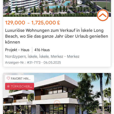
129,000
1,725,000
£
~
Luxuriöse Wohnungen zum Verkauf in İskele Long
Beach, wo Sie das ganze Jahr über Urlaub genießen
können
Projekt - Haus
416 Haus
Nordzypern, İskele, İskele, Merkez - Merkez
Anzeigen-Nr. :
#31-7173 - 06.05.2025
FAVORIT HINZUFÜGEN
TÜRKISCHER COB